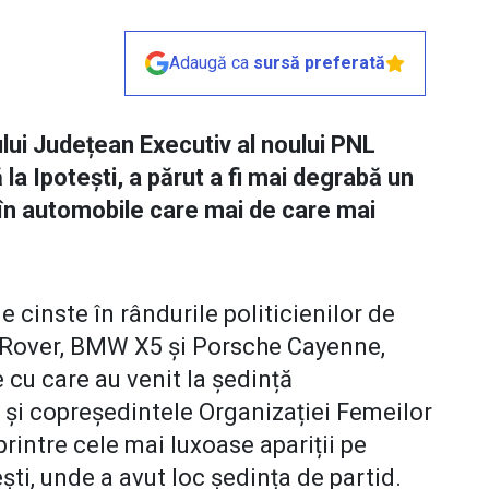
Adaugă ca
sursă preferată
ului Județean Executiv al noului PNL
la Ipotești, a părut a fi mai degrabă un
t în automobile care mai de care mai
e cinste în rândurile politicienilor de
Rover, BMW X5 și Porsche Cayenne,
 cu care au venit la ședință
și copreședintele Organizației Femeilor
printre cele mai luxoase apariții pe
ti, unde a avut loc ședința de partid.