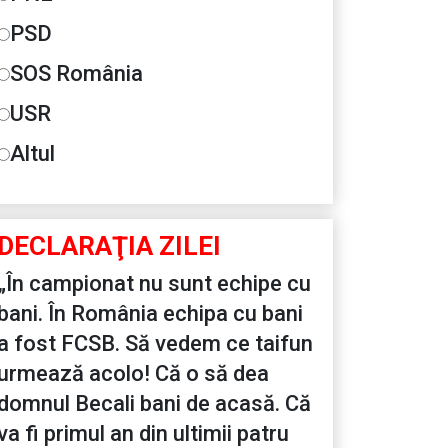
PSD
SOS România
USR
Altul
DECLARAŢIA ZILEI
„În campionat nu sunt echipe cu
bani. În România echipa cu bani
a fost FCSB. Să vedem ce taifun
urmează acolo! Că o să dea
domnul Becali bani de acasă. Că
va fi primul an din ultimii patru