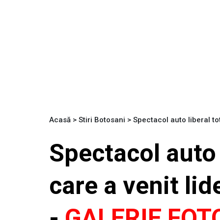
Acasă
>
Stiri Botosani
>
Spectacol auto liberal to
Spectacol auto l
care a venit li
-
GALERIE FOT