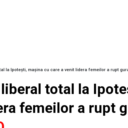
tal la Ipotești, mașina cu care a venit lidera femeilor a rupt g
iberal total la Ipot
dera femeilor a rupt 
O