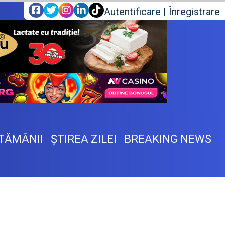
Autentificare
|
Înregistrare
TĂMÂNII
ŞTIREA ZILEI
BREAKING NEWS