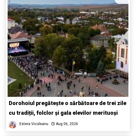
Dorohoiul pregătește o sărbătoare de trei zile
cu tradiții, folclor și gala elevilor merituoși
Estera Vicoleanu
Aug 06, 2026