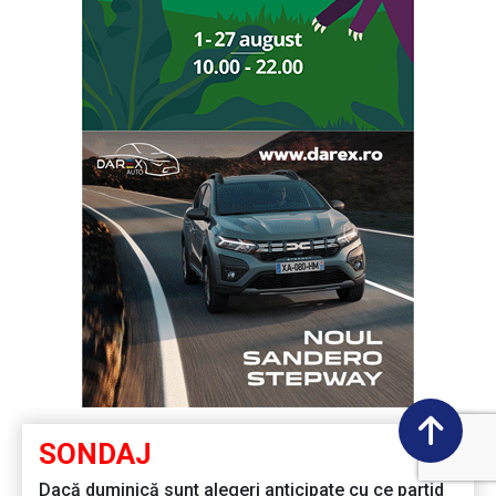
SONDAJ
Dacă duminică sunt alegeri anticipate cu ce partid