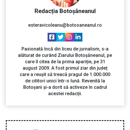
Redacția Botoșăneanul
esteravicoleanu@botosaneanul.ro
Pasionată încă din liceu de jurnalism, s-a
alăturat de curând Ziarului Botoșăneanul, pe
care îl citea de la prima apariție, pe 31
august 2009. A fost primul ziar din județ
care a reușit să treacă pragul de 1.000.000
de cititori unici într-o lună. Revenită la
Botoșani și-a dorit să activeze în cadrul
acestei redacții.