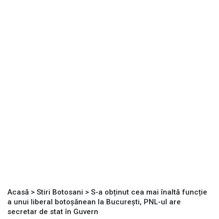
Acasă
>
Stiri Botosani
>
S-a obținut cea mai înaltă funcție
a unui liberal botoșănean la București, PNL-ul are
secretar de stat în Guvern