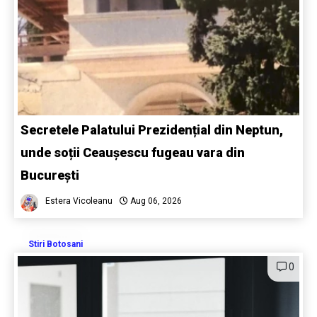
Secretele Palatului Prezidențial din Neptun,
unde soții Ceaușescu fugeau vara din
București
Estera Vicoleanu
Aug 06, 2026
Stiri Botosani
0