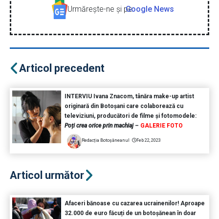
Urmăreşte-ne şi pe
Google News
Articol precedent
INTERVIU Ivana Znacom, tânăra make-up artist
originară din Botoșani care colaborează cu
televiziuni, producători de filme și fotomodele:
Poți crea orice prin machiaj
–
GALERIE FOTO
Redacția Botoșăneanul
Feb 22, 2023
Articol următor
Afaceri bănoase cu cazarea ucrainenilor! Aproape
32.000 de euro făcuți de un botoșănean în doar