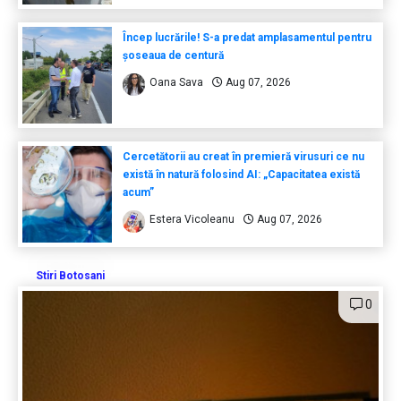
Încep lucrările! S-a predat amplasamentul pentru
șoseaua de centură
Oana Sava
Aug 07, 2026
Cercetătorii au creat în premieră virusuri ce nu
există în natură folosind AI: „Capacitatea există
acum”
Estera Vicoleanu
Aug 07, 2026
Stiri Botosani
0