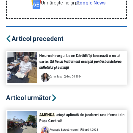
Urmăreşte-ne şi pe
Google News
Articol precedent
Neurochirurgul Leon Dănăilă își lansează o nouă
carte:
Să fie un instrument esențial pentru bunăstarea
sufletului și a minții
Oana Sava
Sep 04, 2024
Articol următor
AMENDĂ
uriașă aplicată de jandarmi unei femei din
Piața Centrală
Redacția Botoșăneanul
Sep 04, 2024