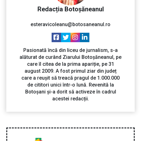
Redacția Botoșăneanul
esteravicoleanu@botosaneanul.ro
Pasionată încă din liceu de jurnalism, s-a
alăturat de curând Ziarului Botoșăneanul, pe
care îl citea de la prima apariție, pe 31
august 2009. A fost primul ziar din județ
care a reușit să treacă pragul de 1.000.000
de cititori unici într-o lună. Revenită la
Botoșani și-a dorit să activeze în cadrul
acestei redacții.