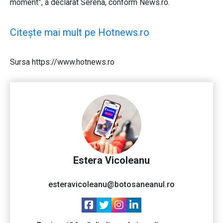
moment”, a declarat Serena, conform News.ro.
Citește mai mult pe Hotnews.ro
Sursa https://www.hotnews.ro
Estera Vicoleanu
esteravicoleanu@botosaneanul.ro