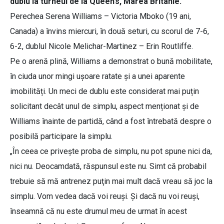
dublu la turneul de la Queen’s, Marea Britanie.
Perechea Serena Williams – Victoria Mboko (19 ani,
Canada) a învins miercuri, în două seturi, cu scorul de 7-6,
6-2, dublul Nicole Melichar-Martinez – Erin Routliffe.
Pe o arenă plină, Williams a demonstrat o bună mobilitate,
în ciuda unor mingi ușoare ratate și a unei aparente
imobilități. Un meci de dublu este considerat mai puțin
solicitant decât unul de simplu, aspect menționat și de
Williams înainte de partidă, când a fost întrebată despre o
posibilă participare la simplu.
„În ceea ce priveşte proba de simplu, nu pot spune nici da,
nici nu. Deocamdată, răspunsul este nu. Simt că probabil
trebuie să mă antrenez puţin mai mult dacă vreau să joc la
simplu. Vom vedea dacă voi reuşi. Şi dacă nu voi reuşi,
înseamnă că nu este drumul meu de urmat în acest