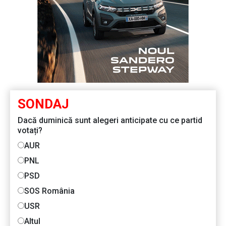
SONDAJ
Dacă duminică sunt alegeri anticipate cu ce partid
votați?
AUR
PNL
PSD
SOS România
USR
Altul