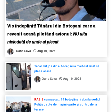
Vis îndeplinit! Tânărul din Botoșani care a
revenit acasă pilotând avionul:
NU uita
niciodată de unde ai plecat
Oana Sava
Aug 10, 2026
Tânăr dat jos din autocar, nu a mai fost lăsat să
plece acasă
Oana Sava
Aug 10, 2026
RAZIE
cu mascați: 14 botoșăneni duși la sediul
Poliției, sute de mașini oprite și controale la
terase