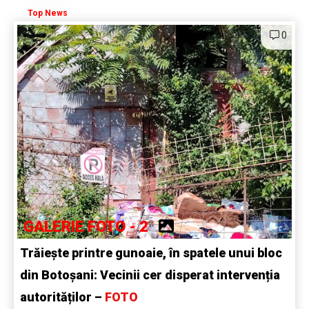
Top News
0
GALERIE FOTO - 2
Trăiește printre gunoaie, în spatele unui bloc
din Botoșani: Vecinii cer disperat intervenția
autorităților –
FOTO