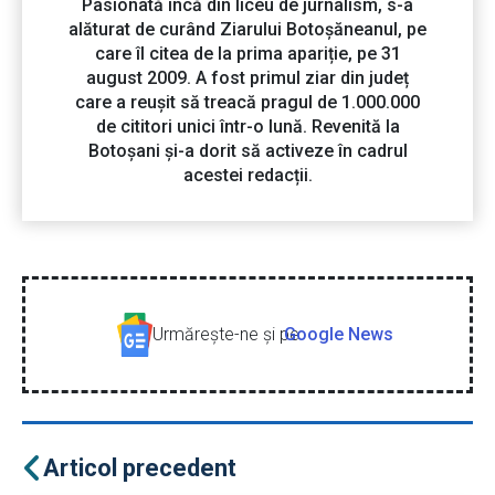
Pasionată încă din liceu de jurnalism, s-a
alăturat de curând Ziarului Botoșăneanul, pe
care îl citea de la prima apariție, pe 31
august 2009. A fost primul ziar din județ
care a reușit să treacă pragul de 1.000.000
de cititori unici într-o lună. Revenită la
Botoșani și-a dorit să activeze în cadrul
acestei redacții.
Urmăreşte-ne şi pe
Google News
Articol precedent