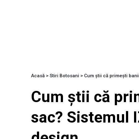
Acasă
>
Stiri Botosani
>
Cum știi că primești bani
Cum știi că pri
sac? Sistemul I
design