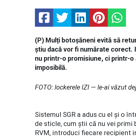
(P) Mulți botoșăneni evită să ret
știu dacă vor fi numărate corect.
nu printr-o promisiune, ci printr-
imposibilă.
FOTO: lockerele IZI — le-ai văzut d
Sistemul SGR a adus cu el și o în
de sticle, cum știi că nu vei primi
RVM, introduci fiecare recipient in