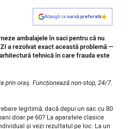
Adaugă ca
sursă preferată
urneze ambalajele în saci pentru că nu
 IZI a rezolvat exact această problemă —
o arhitectură tehnică în care frauda este
eja prin oraș. Funcționează non-stop, 24/7.
trebare legitimă: dacă depui un sac cu 80
 bani doar pe 60? La aparatele clasice
dividual și vezi rezultatul pe loc. La un