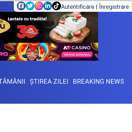
Autentificare
|
Înregistrare
TĂMÂNII
ŞTIREA ZILEI
BREAKING NEWS