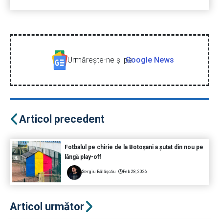
Urmăreşte-ne şi pe
Google News
Articol precedent
Fotbalul pe chirie de la Botoșani a șutat din nou pe
lângă play-off
Sergiu Bălășcău
Feb 28, 2026
Articol următor