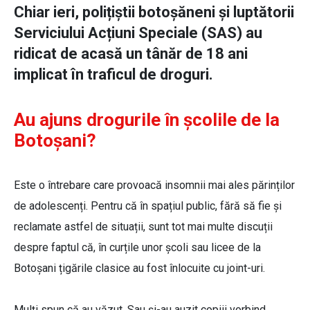
Chiar ieri, polițiștii botoșăneni și luptătorii
Serviciului Acțiuni Speciale (SAS) au
ridicat de acasă un tânăr de 18 ani
implicat în traficul de droguri.
Au ajuns drogurile în școlile de la
Botoșani?
Este o întrebare care provoacă insomnii mai ales părinților
de adolescenți. Pentru că în spațiul public, fără să fie și
reclamate astfel de situații, sunt tot mai multe discuții
despre faptul că, în curțile unor școli sau licee de la
Botoșani țigările clasice au fost înlocuite cu joint-uri.
Mulți spun că au văzut. Sau și-au auzit copiii vorbind