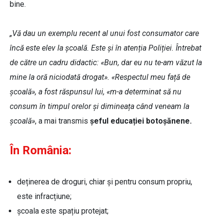
bine.
„Vă dau un exemplu recent al unui fost consumator care
încă este elev la școală. Este și în atenția Poliției. Întrebat
de către un cadru didactic: «Bun, dar eu nu te-am văzut la
mine la oră niciodată drogat». «Respectul meu față de
școală», a fost răspunsul lui, «m-a determinat să nu
consum în timpul orelor și dimineața când veneam la
școală»
, a mai transmis
șeful educației botoșănene.
În România:
deținerea de droguri, chiar și pentru consum propriu,
este infracțiune;
școala este spațiu protejat;