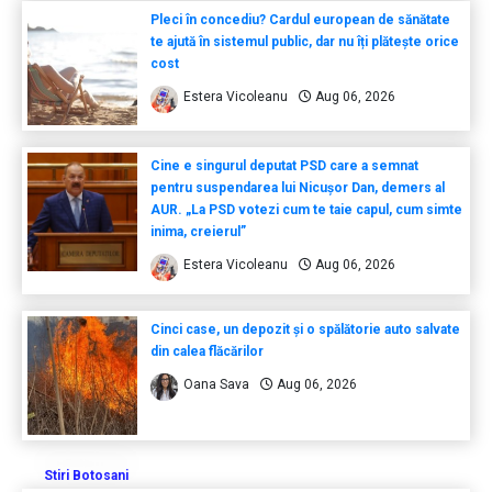
Pleci în concediu? Cardul european de sănătate
te ajută în sistemul public, dar nu îți plătește orice
cost
Estera Vicoleanu
Aug 06, 2026
Cine e singurul deputat PSD care a semnat
pentru suspendarea lui Nicușor Dan, demers al
AUR. „La PSD votezi cum te taie capul, cum simte
inima, creierul”
Estera Vicoleanu
Aug 06, 2026
Cinci case, un depozit și o spălătorie auto salvate
din calea flăcărilor
Oana Sava
Aug 06, 2026
Stiri Botosani