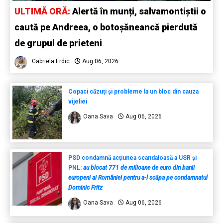
ULTIMĂ ORĂ:
Alertă în munți, salvamontiștii o
caută pe Andreea, o botoșăneancă pierdută
de grupul de prieteni
Gabriela Erdic
Aug 06, 2026
Copaci căzuți și probleme la un bloc din cauza
vijeliei
Oana Sava
Aug 06, 2026
PSD condamnă acțiunea scandaloasă a USR și
PNL:
au blocat 771 de milioane de euro din banii
europeni ai României pentru a-l scăpa pe condamnatul
Dominic Fritz
Oana Sava
Aug 06, 2026