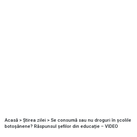
Acasă
>
Știrea zilei
>
Se consumă sau nu droguri în școlile
botoșănene? Răspunsul șefilor din educație – VIDEO