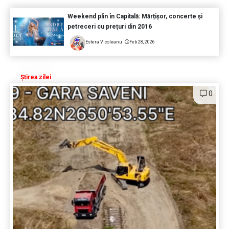
Weekend plin în Capitală: Mărțișor, concerte și
petreceri cu prețuri din 2016
Estera Vicoleanu
Feb 28, 2026
Știrea zilei
0