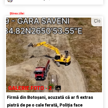
Știrea zilei
0
GALERIE FOTO - 2
Firmă din Botoșani, acuzată că ar fi extras
piatră de pe o cale ferată, Poliția face