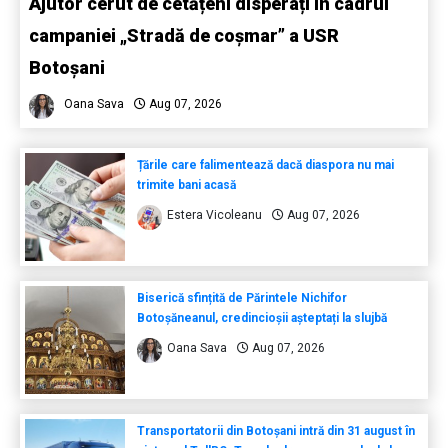
Ajutor cerut de cetățeni disperați în cadrul
campaniei „Stradă de coșmar” a USR
Botoșani
Oana Sava
Aug 07, 2026
Țările care falimentează dacă diaspora nu mai
trimite bani acasă
Estera Vicoleanu
Aug 07, 2026
Biserică sfințită de Părintele Nichifor
Botoșăneanul, credincioșii așteptați la slujbă
Oana Sava
Aug 07, 2026
Transportatorii din Botoșani intră din 31 august în