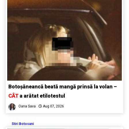
Botoșăneancă beată mangă prinsă la volan –
CÂT
a arătat etilotestul
Oana Sava
Aug 07, 2026
Stiri Botosani