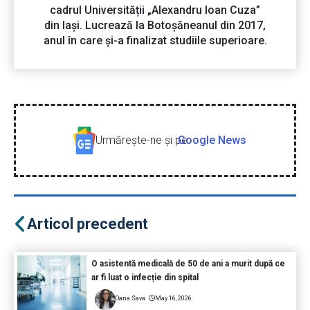
cadrul Universității „Alexandru Ioan Cuza”
din Iași. Lucrează la Botoșăneanul din 2017,
anul în care și-a finalizat studiile superioare.
Urmăreşte-ne şi pe
Google News
Articol precedent
O asistentă medicală de 50 de ani a murit după ce
ar fi luat o infecție din spital
Oana Sava
May 16, 2026