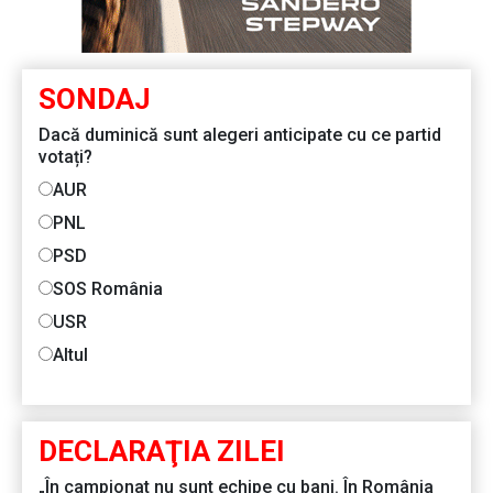
SONDAJ
Dacă duminică sunt alegeri anticipate cu ce partid
votați?
AUR
PNL
PSD
SOS România
USR
Altul
DECLARAŢIA ZILEI
„În campionat nu sunt echipe cu bani. În România