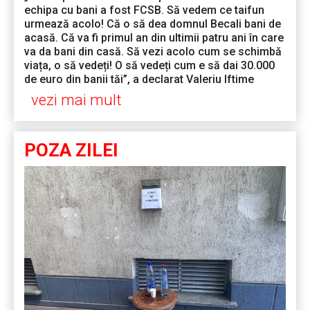
echipa cu bani a fost FCSB. Să vedem ce taifun
urmează acolo! Că o să dea domnul Becali bani de
acasă. Că va fi primul an din ultimii patru ani în care
va da bani din casă. Să vezi acolo cum se schimbă
viața, o să vedeți! O să vedeți cum e să dai 30.000
de euro din banii tăi”, a declarat Valeriu Iftime
vezi mai mult
POZA ZILEI