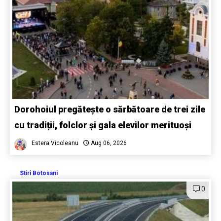
Dorohoiul pregătește o sărbătoare de trei zile
cu tradiții, folclor și gala elevilor merituoși
Estera Vicoleanu
Aug 06, 2026
Stiri Botosani
0