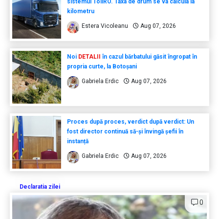
sistemul TollRO. Taxa de drum se va calcula la
kilometru
Estera Vicoleanu
Aug 07, 2026
Noi
DETALII
în cazul bărbatului găsit îngropat în
propria curte, la Botoșani
Gabriela Erdic
Aug 07, 2026
Proces după proces, verdict după verdict: Un
fost director continuă să-și învingă șefii în
instanță
Gabriela Erdic
Aug 07, 2026
Declaratia zilei
0