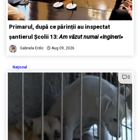
Primarul, după ce părinții au inspectat
șantierul Școlii 13:
Am văzut numai «ingineri»
Gabriela Erdic
Aug 09, 2026
Naţional
0