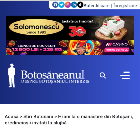
Autentificare
|
Înregistrare
Acasă
>
Stiri Botosani
>
Hram la o mănăstire din Botoșani,
credincioșii invitați la slujbă