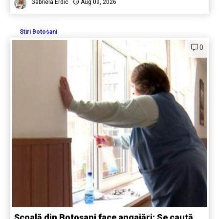
Gabriela Erdic
Aug 09, 2026
Stiri Botosani
0
Școală din Botoșani face angajări: Se caută