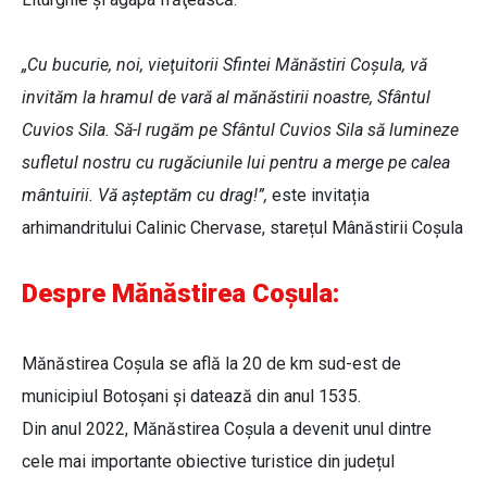
„Cu bucurie, noi, vieţuitorii Sfintei Mănăstiri Coşula, vă
invităm la hramul de vară al mănăstirii noastre, Sfântul
Cuvios Sila. Să-l rugăm pe Sfântul Cuvios Sila să lumineze
sufletul nostru cu rugăciunile lui pentru a merge pe calea
mântuirii. Vă aşteptăm cu drag!”,
este invitația
arhimandritului Calinic Chervase, starețul Mânăstirii Coşula
Despre Mănăstirea Coșula:
Mănăstirea Coșula se află la 20 de km sud-est de
municipiul Botoşani şi datează din anul 1535.
Din anul 2022, Mănăstirea Coșula a devenit unul dintre
cele mai importante obiective turistice din județul