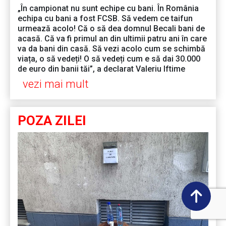
„În campionat nu sunt echipe cu bani. În România
echipa cu bani a fost FCSB. Să vedem ce taifun
urmează acolo! Că o să dea domnul Becali bani de
acasă. Că va fi primul an din ultimii patru ani în care
va da bani din casă. Să vezi acolo cum se schimbă
viața, o să vedeți! O să vedeți cum e să dai 30.000
de euro din banii tăi”, a declarat Valeriu Iftime
vezi mai mult
POZA ZILEI