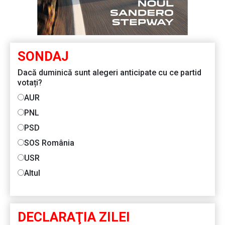
SONDAJ
Dacă duminică sunt alegeri anticipate cu ce partid
votați?
AUR
PNL
PSD
SOS România
USR
Altul
DECLARAŢIA ZILEI