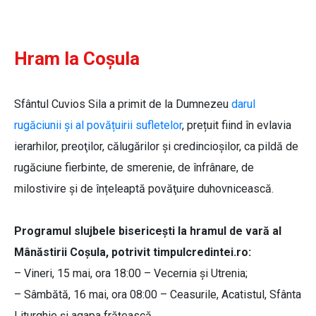
Hram la Coșula
Sfântul Cuvios Sila a primit de la Dumnezeu
darul
rugăciunii și al povățuirii sufletelor
, prețuit fiind în evlavia
ierarhilor, preoţilor, călugărilor şi credincioșilor, ca pildă de
rugăciune fierbinte, de smerenie, de înfrânare, de
milostivire și de înțeleaptă povăţuire duhovnicească.
Programul slujbele bisericeşti la hramul de vară al
Mânăstirii Coșula, potrivit timpulcredintei.ro:
– Vineri, 15 mai, ora 18:00 – Vecernia şi Utrenia;
– Sâmbătă, 16 mai, ora 08:00 – Ceasurile, Acatistul, Sfânta
Liturghie şi agapa frăţească.