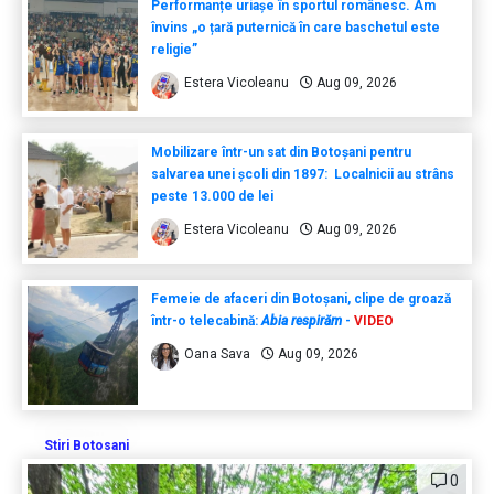
Performanțe uriașe în sportul românesc. Am
învins „o țară puternică în care baschetul este
religie”
Estera Vicoleanu
Aug 09, 2026
Mobilizare într-un sat din Botoșani pentru
salvarea unei școli din 1897: Localnicii au strâns
peste 13.000 de lei
Estera Vicoleanu
Aug 09, 2026
Femeie de afaceri din Botoșani, clipe de groază
într-o telecabină:
Abia respirăm
-
VIDEO
Oana Sava
Aug 09, 2026
Stiri Botosani
0