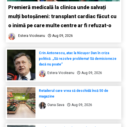
Premieră medicală la clinica unde salvați
mulți botoșăneni: transplant cardiac făcut cu
o inimă pe care multe centre ar fi refuzat-o
Estera Vicoleanu
Aug 09, 2026
Crin Antonescu, atac la Nicușor Dan în criza
politică. „Să rezolve problema! Să demisioneze
dacă nu poate”
Estera Vicoleanu
Aug 09, 2026
Retailerul care vrea să deschidă încă 50 de
magazine
Oana Sava
Aug 09, 2026