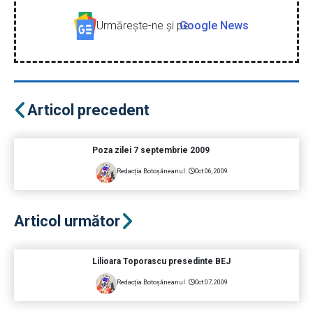
Urmăreşte-ne şi pe
Google News
Articol precedent
Poza zilei 7 septembrie 2009
Redacția Botoșăneanul
Oct 06, 2009
Articol următor
Lilioara Toporascu presedinte BEJ
Redacția Botoșăneanul
Oct 07, 2009