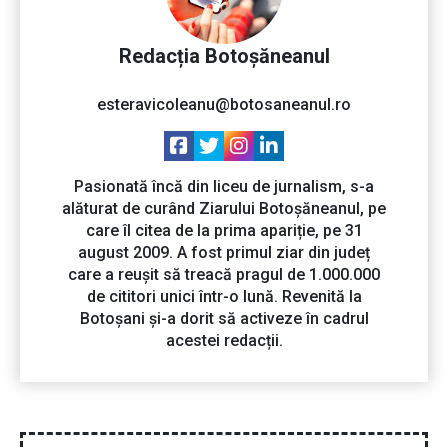
Redacția Botoșăneanul
esteravicoleanu@botosaneanul.ro
Pasionată încă din liceu de jurnalism, s-a
alăturat de curând Ziarului Botoșăneanul, pe
care îl citea de la prima apariție, pe 31
august 2009. A fost primul ziar din județ
care a reușit să treacă pragul de 1.000.000
de cititori unici într-o lună. Revenită la
Botoșani și-a dorit să activeze în cadrul
acestei redacții.