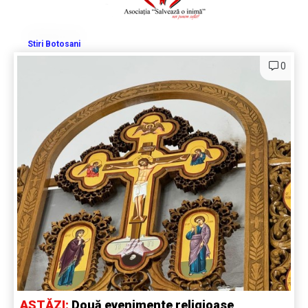
Stiri Botosani
0
ASTĂZI:
Două evenimente religioase