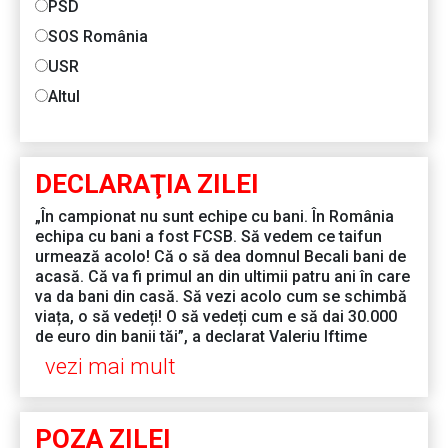
PSD
SOS România
USR
Altul
DECLARAŢIA ZILEI
„În campionat nu sunt echipe cu bani. În România
echipa cu bani a fost FCSB. Să vedem ce taifun
urmează acolo! Că o să dea domnul Becali bani de
acasă. Că va fi primul an din ultimii patru ani în care
va da bani din casă. Să vezi acolo cum se schimbă
viața, o să vedeți! O să vedeți cum e să dai 30.000
de euro din banii tăi”, a declarat Valeriu Iftime
vezi mai mult
POZA ZILEI