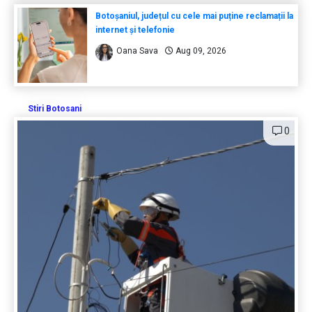
Botoșaniul, județul cu cele mai puține reclamații la
internet și telefonie
Oana Sava
Aug 09, 2026
Stiri Botosani
0