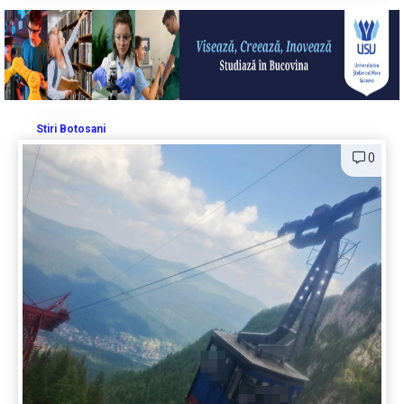
Stiri Botosani
0