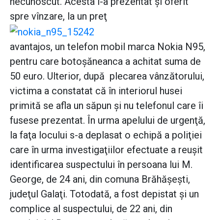
necunoscut. Acesta i-a prezentat şi oferit
spre vînzare, la un preţ
avantajos, un telefon mobil marca Nokia N95,
pentru care botoşăneanca a achitat suma de
50 euro. Ulterior, după plecarea vânzătorului,
victima a constatat că în interiorul husei
primită se afla un săpun şi nu telefonul care îi
fusese prezentat. În urma apelului de urgenţă,
la faţa locului s-a deplasat o echipă a poliţiei
care în urma investigaţiilor efectuate a reuşit
identificarea suspectului în persoana lui M.
George, de 24 ani, din comuna Brăhăşeşti,
judeţul Galaţi. Totodată, a fost depistat şi un
complice al suspectului, de 22 ani, din