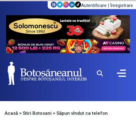
Autentificare
|
Înregistrare
Acasă
>
Stiri Botosani
>
Săpun vîndut ca telefon