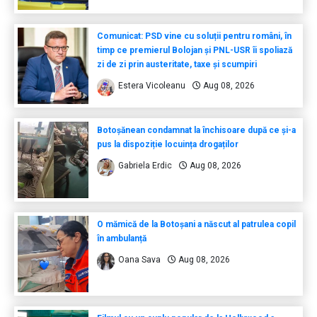
Comunicat: PSD vine cu soluții pentru români, în
timp ce premierul Bolojan și PNL-USR îi spoliază
zi de zi prin austeritate, taxe și scumpiri
Estera Vicoleanu
Aug 08, 2026
Botoșănean condamnat la închisoare după ce și-a
pus la dispoziție locuința drogaților
Gabriela Erdic
Aug 08, 2026
O mămică de la Botoșani a născut al patrulea copil
în ambulanță
Oana Sava
Aug 08, 2026