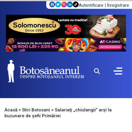
Autentificare
|
Înregistrare
Acasă
>
Stiri Botosani
>
Salariaţi „chiulangii” arşi la
buzunare de şefii Primăriei