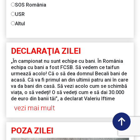
SOS România
USR
Altul
DECLARAŢIA ZILEI
„În campionat nu sunt echipe cu bani. În România
echipa cu bani a fost FCSB. Să vedem ce taifun
urmează acolo! Că o să dea domnul Becali bani de
acasă. Că va fi primul an din ultimii patru ani în care
va da bani din casă. Să vezi acolo cum se schimbă
viața, o să vedeți! O să vedeți cum e să dai 30.000
de euro din banii tăi”, a declarat Valeriu Iftime
vezi mai mult
POZA ZILEI