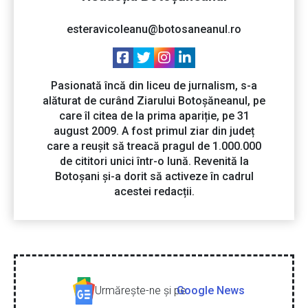
esteravicoleanu@botosaneanul.ro
Pasionată încă din liceu de jurnalism, s-a
alăturat de curând Ziarului Botoșăneanul, pe
care îl citea de la prima apariție, pe 31
august 2009. A fost primul ziar din județ
care a reușit să treacă pragul de 1.000.000
de cititori unici într-o lună. Revenită la
Botoșani și-a dorit să activeze în cadrul
acestei redacții.
Urmăreşte-ne şi pe
Google News