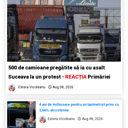
500 de camioane pregătite să ia cu asalt
Suceava la un protest -
REACȚIA
Primăriei
Estera Vicoleanu
Aug 08, 2026
4 ani de închisoare pentru un taximetrist prins cu
3,66‰ alcoolemie
Estera Vicoleanu
Aug 08, 2026