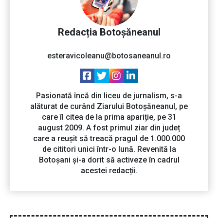
Redacția Botoșăneanul
esteravicoleanu@botosaneanul.ro
Pasionată încă din liceu de jurnalism, s-a
alăturat de curând Ziarului Botoșăneanul, pe
care îl citea de la prima apariție, pe 31
august 2009. A fost primul ziar din județ
care a reușit să treacă pragul de 1.000.000
de cititori unici într-o lună. Revenită la
Botoșani și-a dorit să activeze în cadrul
acestei redacții.