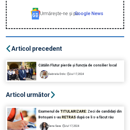
Urmăreşte-ne şi pe
Google News
Articol precedent
Cătălin Flutur pierde și funcția de consilier local
Gabriela Erdic
Jul 17, 2024
Articol următor
Examenul de
TITULARIZARE:
Zeci de candidați din
Botoșani s-au
RETRAS
după ce li s-a făcut rău
Oana Sava
Jul 17, 2024