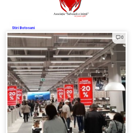
Stiri Botosani
0