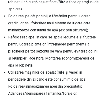
robinetul să curgă nejustificat (fără a face operaţiuni de
spălare);
Folosirea, pe cât posibil, a fântânilor pentru udarea
grădinilor sau folosirea unui sistem de irigare care
minimizează consumul de apă (ex: prin picurare);
Refolosirea apei în care se spală legumele şi fructele
pentru udarea plantelor; Întreţinerea permanentă a
piscinelor pe tot sezonul de vară pentru evitarea golirii
şi reumplerii acestora; Montarea economizoarelor de
apă la robinete;
Utilizarea maşinilor de spălat (rufe şi vase) în
perioadele din zi când este consum mic de apă;
Folosirea/înmagazinarea apei din precipitaţii;
Adâncirea/denisiparea fântânilor/forajelor.