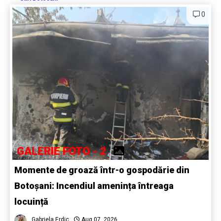
0
GALERIE FOTO - 2
Momente de groază într-o gospodărie din
Botoșani: Incendiul amenința întreaga
locuință
Gabriela Erdic
Aug 07, 2026