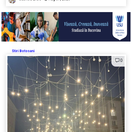
Stiri Botosani
0