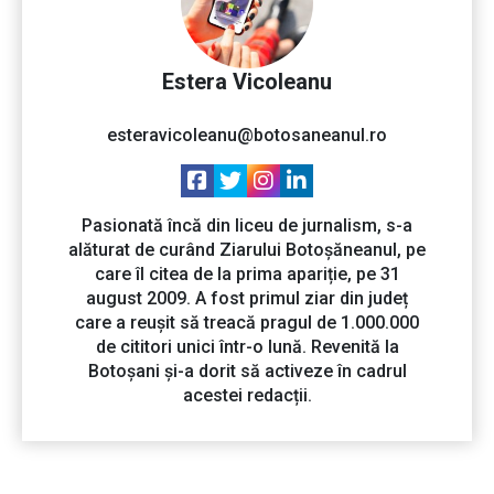
Estera Vicoleanu
esteravicoleanu@botosaneanul.ro
Pasionată încă din liceu de jurnalism, s-a
alăturat de curând Ziarului Botoșăneanul, pe
care îl citea de la prima apariție, pe 31
august 2009. A fost primul ziar din județ
care a reușit să treacă pragul de 1.000.000
de cititori unici într-o lună. Revenită la
Botoșani și-a dorit să activeze în cadrul
acestei redacții.