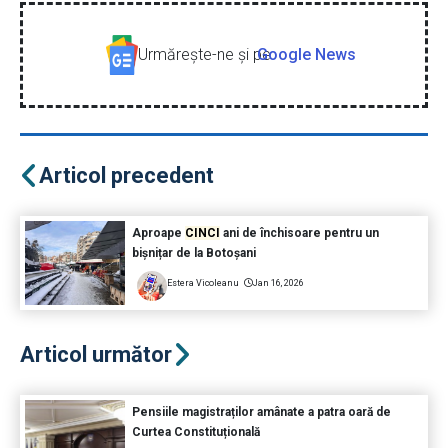
Urmăreşte-ne şi pe
Google News
Articol precedent
Aproape
CINCI
ani de închisoare pentru un
bișnițar de la Botoșani
Estera Vicoleanu
Jan 16, 2026
Articol următor
Pensiile magistraților amânate a patra oară de
Curtea Constituțională