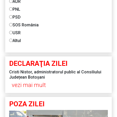
AUR
PNL
PSD
SOS România
USR
Altul
DECLARAŢIA ZILEI
Cristi Nistor, administratorul public al Consiliului
Județean Botoșani
vezi mai mult
POZA ZILEI