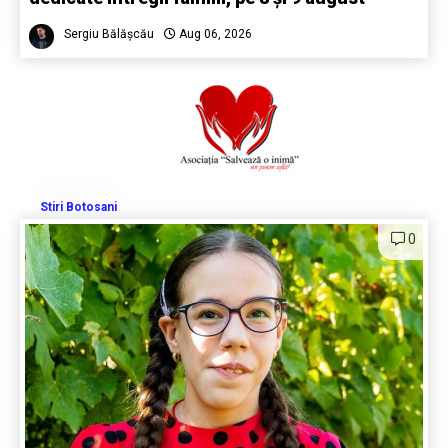
Sergiu Bălășcău
Aug 06, 2026
Stiri Botosani
0