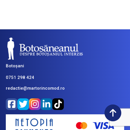
Botoșani
0751 298 424
redactie@martorincomod.ro