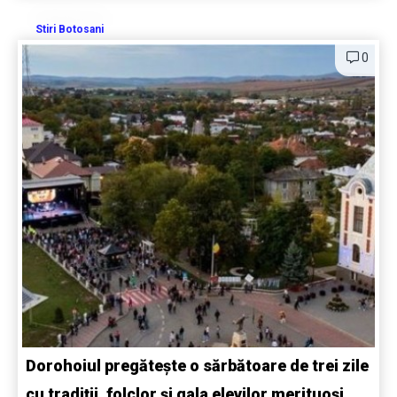
Stiri Botosani
0
Dorohoiul pregătește o sărbătoare de trei zile
cu tradiții, folclor și gala elevilor merituoși