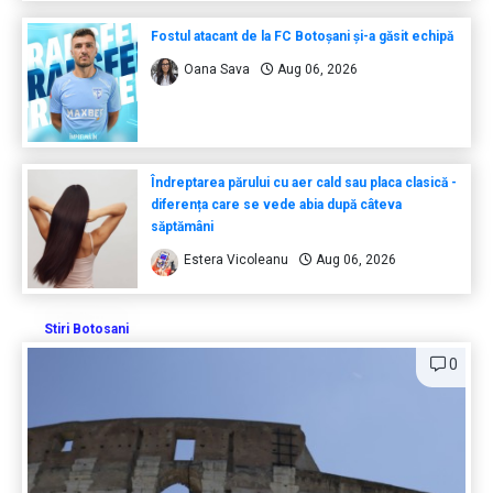
Fostul atacant de la FC Botoșani și-a găsit echipă
Oana Sava
Aug 06, 2026
Îndreptarea părului cu aer cald sau placa clasică -
diferența care se vede abia după câteva
săptămâni
Estera Vicoleanu
Aug 06, 2026
Stiri Botosani
0