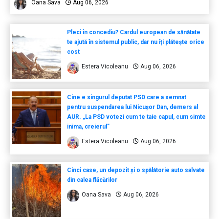
Oana Sava
Aug 06, 2026
Pleci în concediu? Cardul european de sănătate
te ajută în sistemul public, dar nu îți plătește orice
cost
Estera Vicoleanu
Aug 06, 2026
Cine e singurul deputat PSD care a semnat
pentru suspendarea lui Nicușor Dan, demers al
AUR. „La PSD votezi cum te taie capul, cum simte
inima, creierul”
Estera Vicoleanu
Aug 06, 2026
Cinci case, un depozit și o spălătorie auto salvate
din calea flăcărilor
Oana Sava
Aug 06, 2026