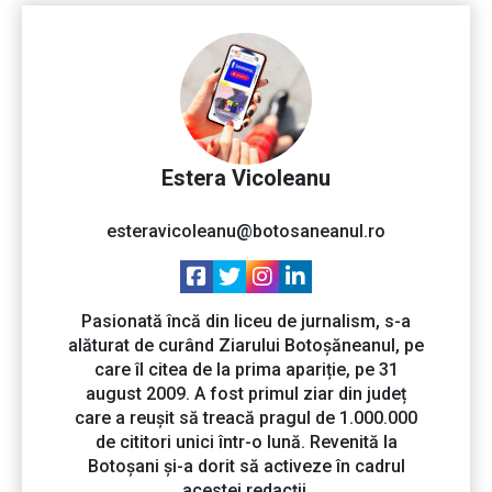
Estera Vicoleanu
esteravicoleanu@botosaneanul.ro
Pasionată încă din liceu de jurnalism, s-a
alăturat de curând Ziarului Botoșăneanul, pe
care îl citea de la prima apariție, pe 31
august 2009. A fost primul ziar din județ
care a reușit să treacă pragul de 1.000.000
de cititori unici într-o lună. Revenită la
Botoșani și-a dorit să activeze în cadrul
acestei redacții.