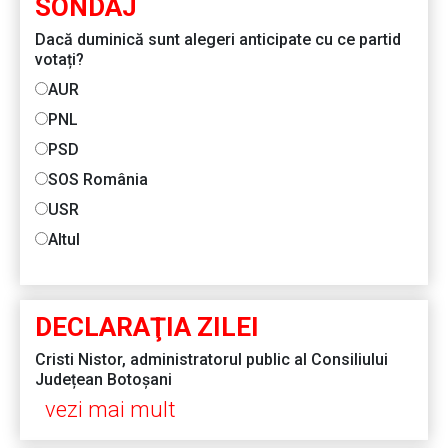
SONDAJ
Dacă duminică sunt alegeri anticipate cu ce partid
votați?
AUR
PNL
PSD
SOS România
USR
Altul
DECLARAŢIA ZILEI
Cristi Nistor, administratorul public al Consiliului
Județean Botoșani
vezi mai mult