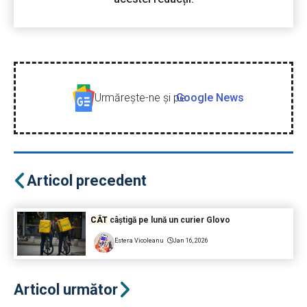
Urmăreşte-ne şi pe
Google News
Articol precedent
CÂT
câștigă pe lună un curier Glovo
Estera Vicoleanu
Jan 16, 2026
Articol următor