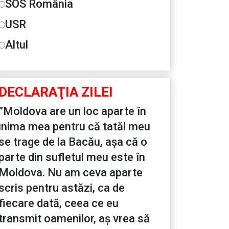
SOS România
USR
Altul
DECLARAŢIA ZILEI
”Moldova are un loc aparte în
inima mea pentru că tatăl meu
se trage de la Bacău, așa că o
parte din sufletul meu este în
Moldova. Nu am ceva aparte
scris pentru astăzi, ca de
fiecare dată, ceea ce eu
transmit oamenilor, aș vrea să