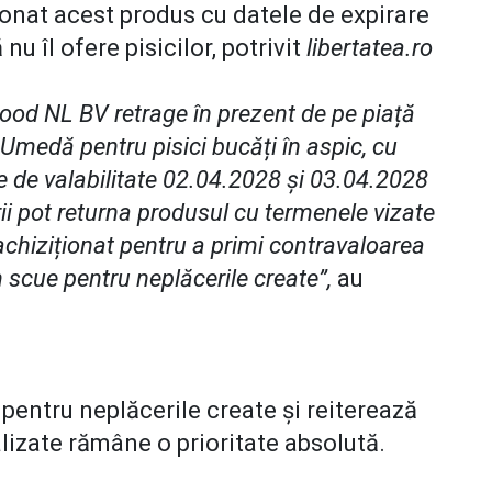
ionat acest produs cu datele de expirare
u îl ofere pisicilor, potrivit
libertatea.ro
Food NL BV retrage în prezent de pe piață
Umedă pentru pisici bucăți în aspic, cu
le de valabilitate 02.04.2028 și 03.04.2028
ii pot returna produsul cu termenele vizate
achiziționat pentru a primi contravaloarea
scue pentru neplăcerile create”,
au
pentru neplăcerile create și reiterează
izate rămâne o prioritate absolută.