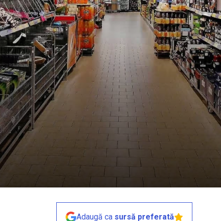
Adaugă ca
sursă preferată