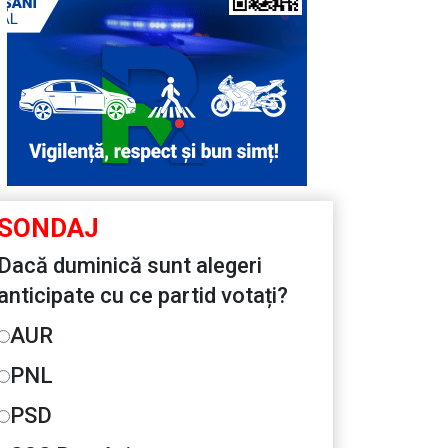
SONDAJ
Dacă duminică sunt alegeri
anticipate cu ce partid votați?
AUR
PNL
PSD