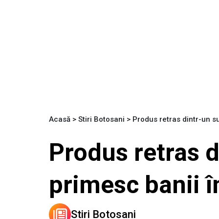
Acasă
>
Stiri Botosani
>
Produs retras dintr-un su
Produs retras d
primesc banii 
Stiri Botosani