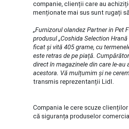
companie, clienții care au achiziț
menționate mai sus sunt rugați să n
„Furnizorul olandez Partner in Pet 
produsul „Coshida Selection Hrană 
ficat și vită 405 grame, cu termene
este retras de pe piață. Cumpărător
direct în magazinele din care le-au 
acestora. Vă mulțumim și ne cerem 
transmis reprezentanții Lidl.
Compania le cere scuze clienților 
că siguranța produselor comercial