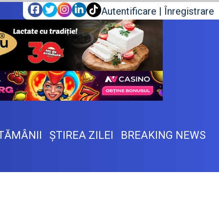
Autentificare
|
Înregistrare
TĂMÂNII
ŞTIREA ZILEI
BREAKING NEWS