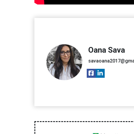
Oana Sava
savaoana2017@gma