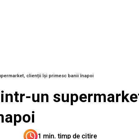
permarket, clienții își primesc banii înapoi
intr-un supermarket, 
înapoi
1 min. timp de citire