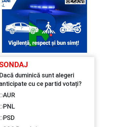
SONDAJ
Dacă duminică sunt alegeri
anticipate cu ce partid votați?
AUR
PNL
PSD