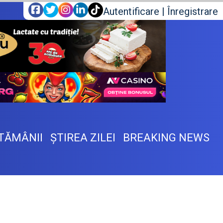
Autentificare
|
Înregistrare
TĂMÂNII
ŞTIREA ZILEI
BREAKING NEWS