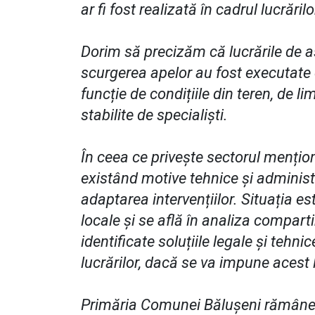
ar fi fost realizată în cadrul lucrăr
Dorim să precizăm că lucrările de a
scurgerea apelor au fost executate 
funcție de condițiile din teren, de li
stabilite de specialiști.
În ceea ce privește sectorul mențion
existând motive tehnice și adminis
adaptarea intervențiilor. Situația es
locale și se află în analiza compart
identificate soluțiile legale și teh
lucrărilor, dacă se va impune acest 
Primăria Comunei Bălușeni rămâne d