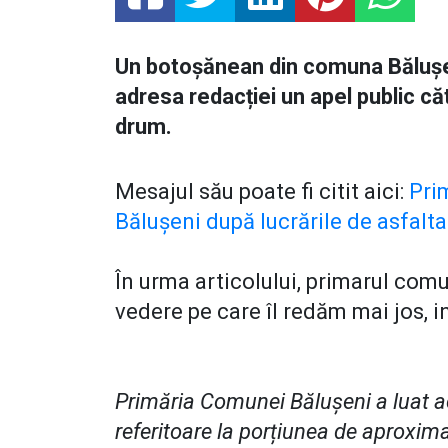
Un botoșănean din comuna Bălușen
adresa redacției un apel public căt
drum.
Mesajul său poate fi citit aici:
Prim
Bălușeni după lucrările de asfalta
În urma articolului, primarul com
vedere pe care îl redăm mai jos, i
Primăria Comunei Bălușeni a luat ac
referitoare la porțiunea de aproxim