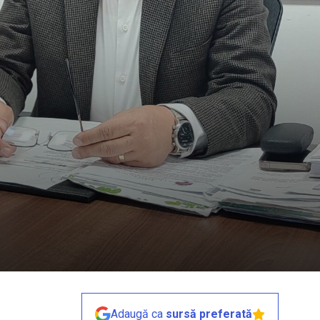
Adaugă ca
sursă preferată