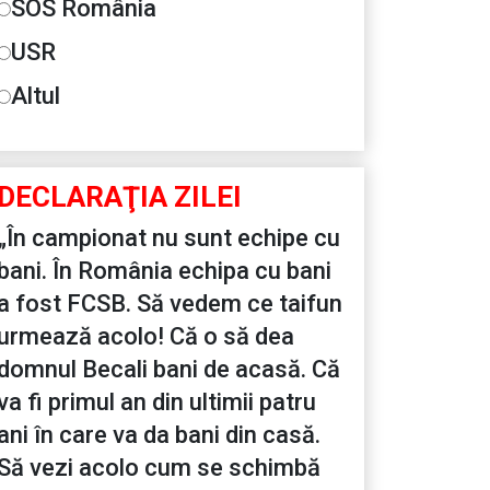
SOS România
USR
Altul
DECLARAŢIA ZILEI
„În campionat nu sunt echipe cu
bani. În România echipa cu bani
a fost FCSB. Să vedem ce taifun
urmează acolo! Că o să dea
domnul Becali bani de acasă. Că
va fi primul an din ultimii patru
ani în care va da bani din casă.
Să vezi acolo cum se schimbă