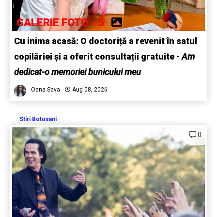
GALERIE FOTO - 5
Cu inima acasă: O doctoriță a revenit în satul
copilăriei și a oferit consultații gratuite -
Am
dedicat-o memoriei bunicului meu
Oana Sava
Aug 08, 2026
Stiri Botosani
0