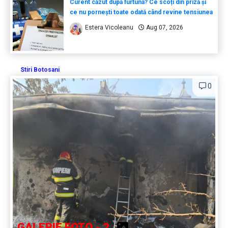
Curent căzut după furtună? Ce scoți din priză și
ce nu pornești toate odată când revine tensiunea
Estera Vicoleanu
Aug 07, 2026
Stiri Botosani
0
GALERIE FOTO - 2