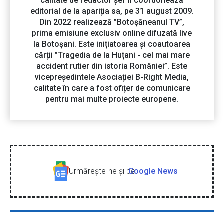
calitate de redactor șef îl coordonează
editorial de la apariția sa, pe 31 august 2009.
Din 2022 realizează ”Botoșăneanul TV”,
prima emisiune exclusiv online difuzată live
la Botoșani. Este inițiatoarea și coautoarea
cărții ”Tragedia de la Huțani - cel mai mare
accident rutier din istoria României”. Este
vicepreședintele Asociației B-Right Media,
calitate în care a fost ofițer de comunicare
pentru mai multe proiecte europene.
Urmăreşte-ne şi pe
Google News