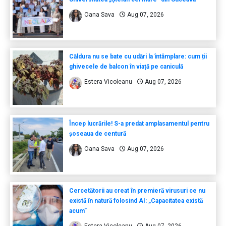
Oana Sava
Aug 07, 2026
Căldura nu se bate cu udări la întâmplare: cum ții
ghivecele de balcon în viață pe caniculă
Estera Vicoleanu
Aug 07, 2026
Încep lucrările! S-a predat amplasamentul pentru
șoseaua de centură
Oana Sava
Aug 07, 2026
Cercetătorii au creat în premieră virusuri ce nu
există în natură folosind AI: „Capacitatea există
acum”
Estera Vicoleanu
Aug 07, 2026