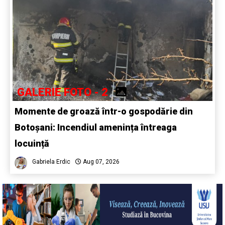
GALERIE FOTO - 2
Momente de groază într-o gospodărie din
Botoșani: Incendiul amenința întreaga
locuință
Gabriela Erdic
Aug 07, 2026