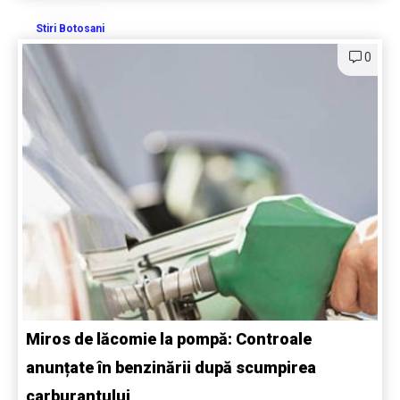
Stiri Botosani
0
Miros de lăcomie la pompă: Controale
anunțate în benzinării după scumpirea
carburantului