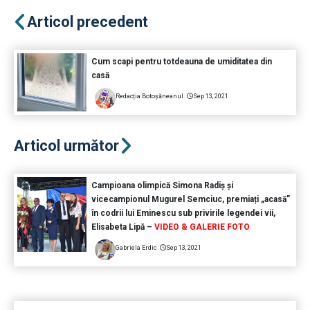
Articol precedent
Cum scapi pentru totdeauna de umiditatea din
casă
Redacția Botoșăneanul
Sep 13, 2021
Articol următor
Campioana olimpică Simona Radiș și
vicecampionul Mugurel Semciuc, premiați „acasă”
în codrii lui Eminescu sub privirile legendei vii,
Elisabeta Lipă –
VIDEO & GALERIE FOTO
Gabriela Erdic
Sep 13, 2021