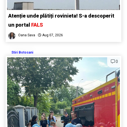
Atenție unde plătiți rovinieta! S-a descoperit
un portal
FALS
Oana Sava
Aug 07, 2026
Stiri Botosani
0