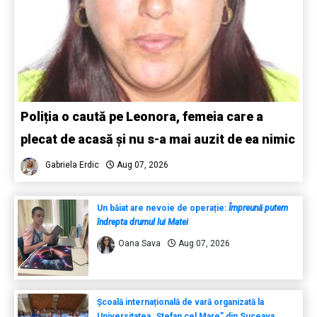
Poliția o caută pe Leonora, femeia care a
plecat de acasă și nu s-a mai auzit de ea nimic
Gabriela Erdic
Aug 07, 2026
Un băiat are nevoie de operație:
Împreună putem
îndrepta drumul lui Matei
Oana Sava
Aug 07, 2026
Școală internațională de vară organizată la
Universitatea „Ștefan cel Mare” din Suceava