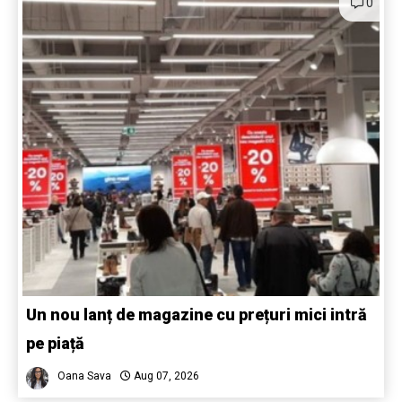
0
Un nou lanț de magazine cu prețuri mici intră
pe piață
Oana Sava
Aug 07, 2026