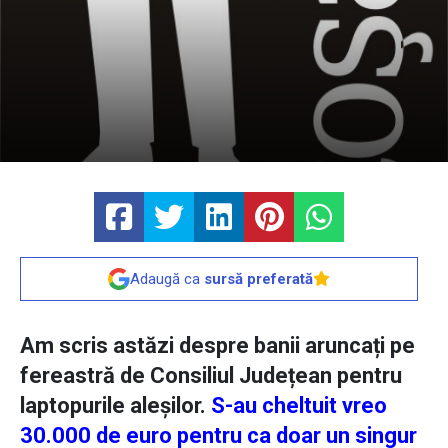
Adaugă ca
sursă preferată
Am scris astăzi despre banii aruncați pe
fereastră de Consiliul Județean pentru
laptopurile aleșilor.
S-au cheltuit vreo
30.000 de euro pentru ca doar un singur