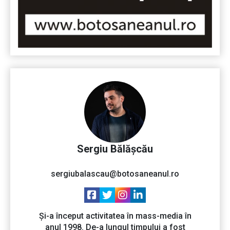
Sergiu Bălășcău
sergiubalascau@botosaneanul.ro
Și-a început activitatea în mass-media în
anul 1998. De-a lungul timpului a fost