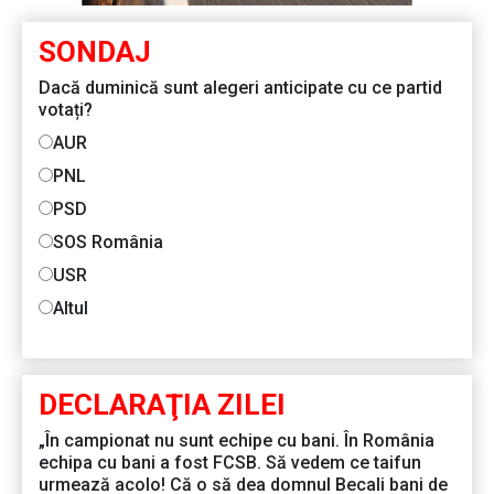
SONDAJ
Dacă duminică sunt alegeri anticipate cu ce partid
votați?
AUR
PNL
PSD
SOS România
USR
Altul
DECLARAŢIA ZILEI
„În campionat nu sunt echipe cu bani. În România
echipa cu bani a fost FCSB. Să vedem ce taifun
urmează acolo! Că o să dea domnul Becali bani de