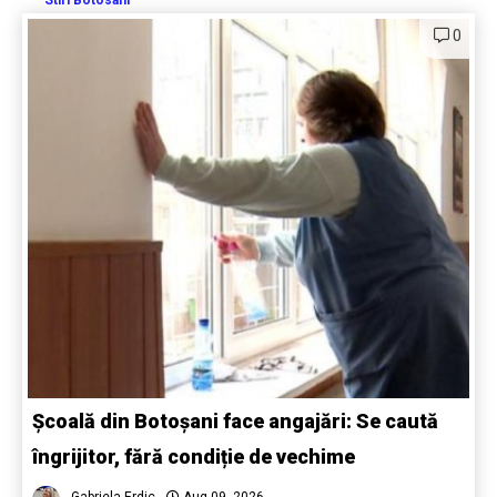
Stiri Botosani
0
Școală din Botoșani face angajări: Se caută
îngrijitor, fără condiție de vechime