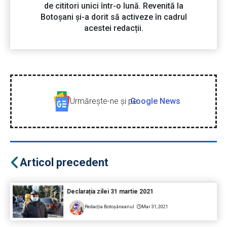
de cititori unici într-o lună. Revenită la
Botoșani și-a dorit să activeze în cadrul
acestei redacții.
Urmăreşte-ne şi pe
Google News
Articol precedent
Declarația zilei 31 martie 2021
Redacția Botoșăneanul
Mar 31, 2021