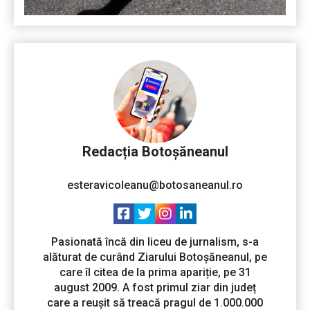
Redacția Botoșăneanul
esteravicoleanu@botosaneanul.ro
Pasionată încă din liceu de jurnalism, s-a
alăturat de curând Ziarului Botoșăneanul, pe
care îl citea de la prima apariție, pe 31
august 2009. A fost primul ziar din județ
care a reușit să treacă pragul de 1.000.000