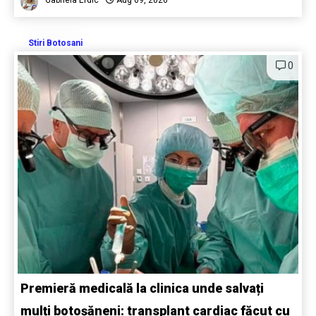
Gabriela Erdic
Aug 09, 2026
Stiri Botosani
0
Premieră medicală la clinica unde salvați
mulți botoșăneni: transplant cardiac făcut cu