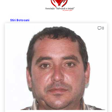
Stiri Botosani
0