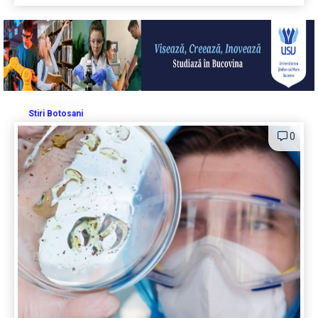
Stiri Botosani
0