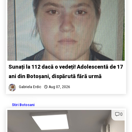
Sunați la 112 dacă o vedeți! Adolescentă de 17
ani din Botoșani, dispărută fără urmă
Gabriela Erdic
Aug 07, 2026
Stiri Botosani
0