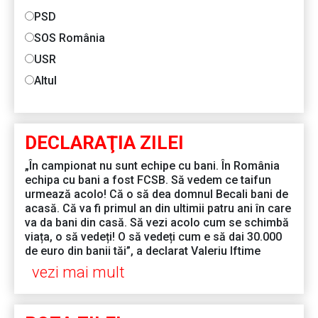
PSD
SOS România
USR
Altul
DECLARAŢIA ZILEI
„În campionat nu sunt echipe cu bani. În România
echipa cu bani a fost FCSB. Să vedem ce taifun
urmează acolo! Că o să dea domnul Becali bani de
acasă. Că va fi primul an din ultimii patru ani în care
va da bani din casă. Să vezi acolo cum se schimbă
viața, o să vedeți! O să vedeți cum e să dai 30.000
de euro din banii tăi”, a declarat Valeriu Iftime
vezi mai mult