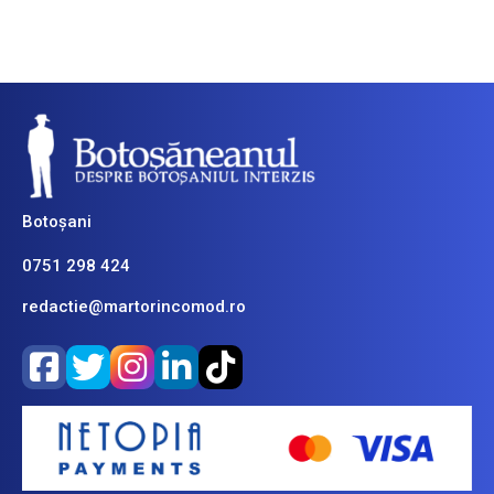
Botoșani
0751 298 424
redactie@martorincomod.ro