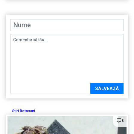
SALVEAZĂ
Stiri Botosani
0