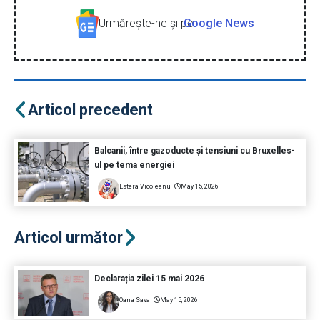
Urmăreşte-ne şi pe
Google News
Articol precedent
Balcanii, între gazoducte și tensiuni cu Bruxelles-
ul pe tema energiei
Estera Vicoleanu
May 15, 2026
Articol următor
Declarația zilei 15 mai 2026
Oana Sava
May 15, 2026