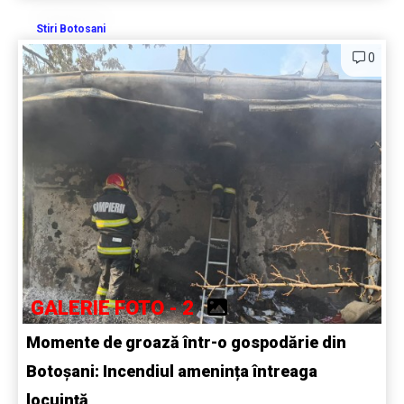
Stiri Botosani
0
GALERIE FOTO - 2
Momente de groază într-o gospodărie din
Botoșani: Incendiul amenința întreaga
locuință