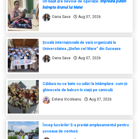
Un băiat are nevoie de operație:
Împreună putem
îndrepta drumul lui Matei
Oana Sava
Aug 07, 2026
Școală internațională de vară organizată la
Universitatea „Ștefan cel Mare” din Suceava
Oana Sava
Aug 07, 2026
Căldura nu se bate cu udări la întâmplare: cum ții
ghivecele de balcon în viață pe caniculă
Estera Vicoleanu
Aug 07, 2026
Încep lucrările! S-a predat amplasamentul pentru
șoseaua de centură