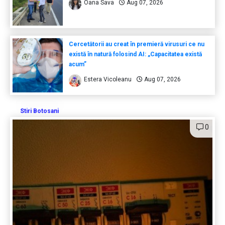
Oana Sava
Aug 07, 2026
Cercetătorii au creat în premieră virusuri ce nu
există în natură folosind AI: „Capacitatea există
acum”
Estera Vicoleanu
Aug 07, 2026
Stiri Botosani
0