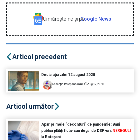
Urmăreşte-ne şi pe
Google News
Articol precedent
Declarația zilei 12 august 2020
Redacția Botoșăneanul
Aug 12, 2020
Articol următor
Apar primele ”deconturi” de pandemie: Bani
publici plătiți fictiv sau ilegal de DSP-uri,
NEREGULI
la Botoșani