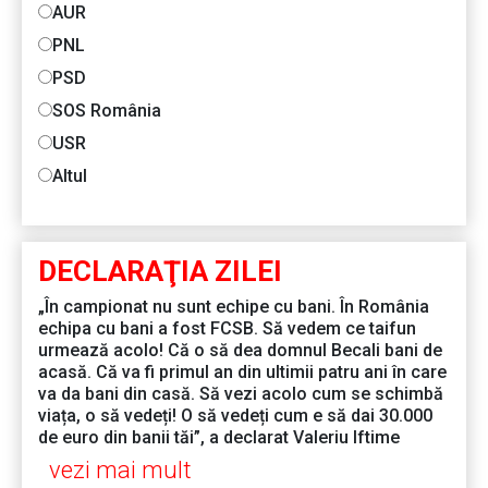
AUR
PNL
PSD
SOS România
USR
Altul
DECLARAŢIA ZILEI
„În campionat nu sunt echipe cu bani. În România
echipa cu bani a fost FCSB. Să vedem ce taifun
urmează acolo! Că o să dea domnul Becali bani de
acasă. Că va fi primul an din ultimii patru ani în care
va da bani din casă. Să vezi acolo cum se schimbă
viața, o să vedeți! O să vedeți cum e să dai 30.000
de euro din banii tăi”, a declarat Valeriu Iftime
vezi mai mult