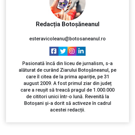
Redacția Botoșăneanul
esteravicoleanu@botosaneanul.ro
Pasionată încă din liceu de jurnalism, s-a
alăturat de curând Ziarului Botoșăneanul, pe
care îl citea de la prima apariție, pe 31
august 2009. A fost primul ziar din județ
care a reușit să treacă pragul de 1.000.000
de cititori unici într-o lună. Revenită la
Botoșani și-a dorit să activeze în cadrul
acestei redacții.