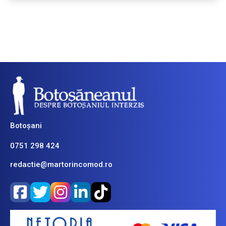
Botoșani
0751 298 424
redactie@martorincomod.ro