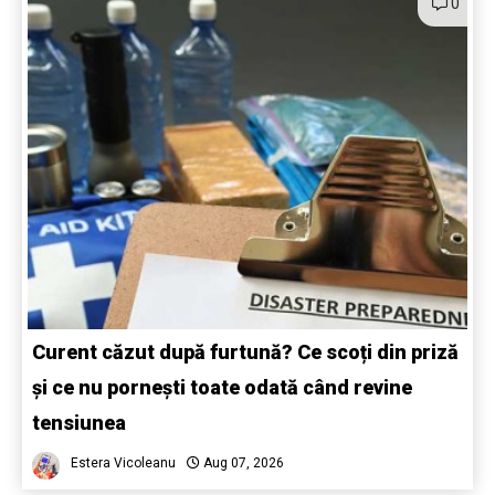
0
Curent căzut după furtună? Ce scoți din priză
și ce nu pornești toate odată când revine
tensiunea
Estera Vicoleanu
Aug 07, 2026