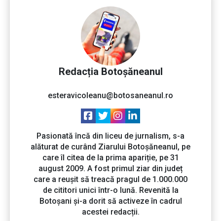
Redacția Botoșăneanul
esteravicoleanu@botosaneanul.ro
Pasionată încă din liceu de jurnalism, s-a
alăturat de curând Ziarului Botoșăneanul, pe
care îl citea de la prima apariție, pe 31
august 2009. A fost primul ziar din județ
care a reușit să treacă pragul de 1.000.000
de cititori unici într-o lună. Revenită la
Botoșani și-a dorit să activeze în cadrul
acestei redacții.