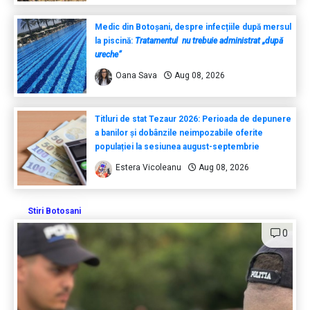
Medic din Botoșani, despre infecțiile după mersul
la piscină:
Tratamentul nu trebuie administrat „după
ureche”
Oana Sava
Aug 08, 2026
Titluri de stat Tezaur 2026: Perioada de depunere
a banilor și dobânzile neimpozabile oferite
populației la sesiunea august-septembrie
Estera Vicoleanu
Aug 08, 2026
Stiri Botosani
0