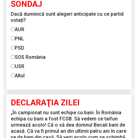
SONDAJ
Dacă duminică sunt alegeri anticipate cu ce partid
votați?
AUR
PNL
PSD
SOS România
USR
Altul
DECLARAŢIA ZILEI
„În campionat nu sunt echipe cu bani. În România
echipa cu bani a fost FCSB. Să vedem ce taifun
urmează acolo! Că o să dea domnul Becali bani de
acasă. Că va fi primul an din ultimii patru ani în care
va da bani din casă. Să vezi acolo cum se schimbă