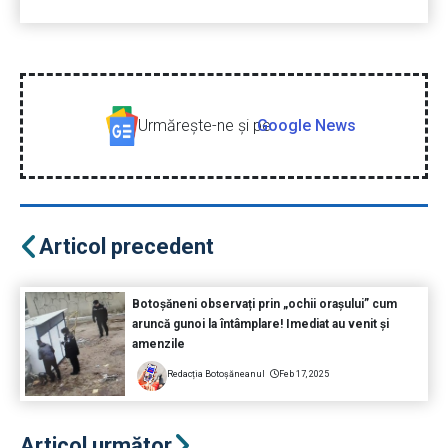
Urmăreşte-ne şi pe
Google News
Articol precedent
Botoșăneni observați prin „ochii orașului” cum
aruncă gunoi la întâmplare! Imediat au venit și
amenzile
Redacția Botoșăneanul
Feb 17, 2025
Articol următor