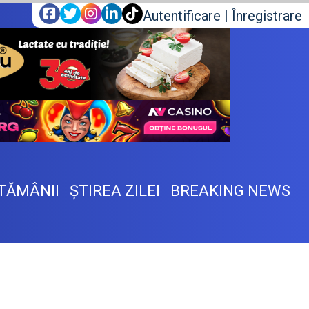
Autentificare
|
Înregistrare
TĂMÂNII
ŞTIREA ZILEI
BREAKING NEWS