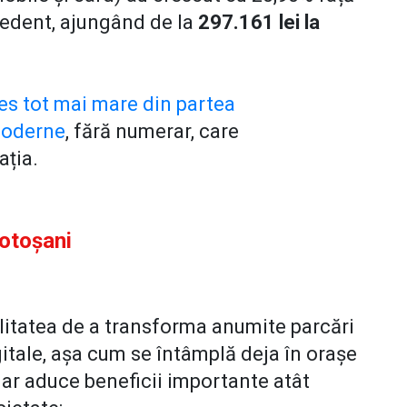
cedent, ajungând de la
297.161 lei la
res tot mai mare din partea
moderne
, fără numerar, care
ația.
Botoșani
bilitatea de a transforma anumite parcări
gitale, așa cum se întâmplă deja în orașe
r aduce beneficii importante atât