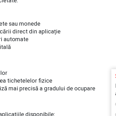
cietate:
chete sau monede
cării direct din aplicație
ări automate
itală
lor
a tichetelelor fizice
liză mai precisă a gradului de ocupare
plicațiile disponibile: