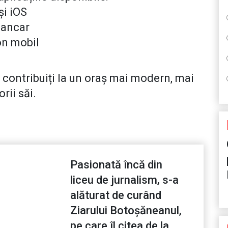
și iOS
bancar
on mobil
, contribuiți la un oraș mai modern, mai
rii săi.
Pasionată încă din
liceu de jurnalism, s-a
alăturat de curând
Ziarului Botoșăneanul,
pe care îl citea de la