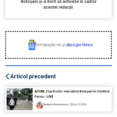
Botoșani și-a dorit să activeze în cadrul
acestei redacții.
Urmăreşte-ne şi pe
Google News
Articol precedent
ACUM:
Ziua Eroilor marcată la Botoșani în Cimitirul
Pacea -
LIVE
Redacția Botoșăneanul
Jun 13, 2024