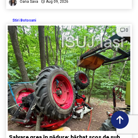
Oana Sava
Aug 09, 2026
Stiri Botosani
0
Salvare grea în pădure: bărbat scos de sub