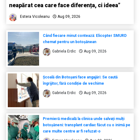
neapărat cea care face diferența, ci ideea”
Estera Vicoleanu
Aug 09, 2026
Când fiecare minut contează: Elicopter SMURD
chemat pentru un botoșănean
Gabriela Erdic
Aug 09, 2026
Școală din Botoșani face angajări: Se caută
îngrijitor, fără condiție de vechime
Gabriela Erdic
Aug 09, 2026
Premieră medicală la clinica unde salvați mulți
botoșăneni: transplant cardiac făcut cu o inimă pe
care multe centre ar fi refuzat-o