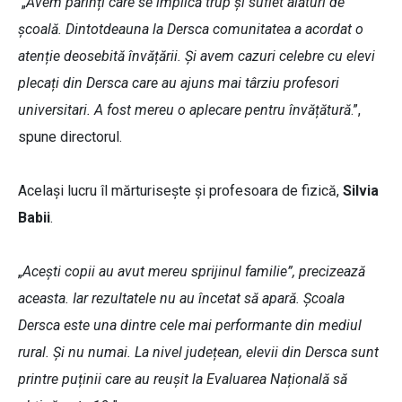
„
Avem părinți care se implică trup și suflet alături de
școală. Dintotdeauna la Dersca comunitatea a acordat o
atenție deosebită învățării. Și avem cazuri celebre cu elevi
plecați din Dersca care au ajuns mai târziu profesori
universitari. A fost mereu o aplecare pentru învățătură
.”,
spune directorul.
Același lucru îl mărturisește și profesoara de fizică,
Silvia
Babii
.
„
Acești copii au avut mereu sprijinul familie”, precizează
aceasta. Iar rezultatele nu au încetat să apară. Școala
Dersca este una dintre cele mai performante din mediul
rural. Și nu numai. La nivel județean, elevii din Dersca sunt
printre puținii care au reușit la Evaluarea Națională să