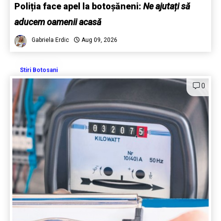
Poliția face apel la botoșăneni:
Ne ajutați să
aducem oamenii acasă
Gabriela Erdic
Aug 09, 2026
Stiri Botosani
0