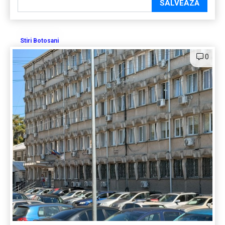
SALVEAZĂ
Stiri Botosani
0