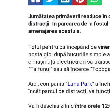
Jumătatea primăverii readuce în o
distracții. În parcarea de la fost
amenajarea acestuia.
Totul pentru ca începând de
vineri
nostalgici după bucuriile simple a
o mașinuță electrică ori să trăias
”Taifunul” sau să încerce ”Tobogan
Aici, compania ”
Luna Park
” a înc
încât parcul de distracții va fun
Va fi deschis zilnic
între orele 12