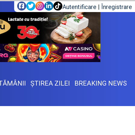
Autentificare
|
Înregistrare
TĂMÂNII
ŞTIREA ZILEI
BREAKING NEWS