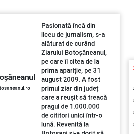
Pasionată încă din
liceu de jurnalism, s-a
alăturat de curând
Ziarului Botoșăneanul,
pe care îl citea de la
prima apariție, pe 31
toșăneanul
august 2009. A fost
primul ziar din județ
tosaneanul.ro
care a reușit să treacă
pragul de 1.000.000
de cititori unici într-o
lună. Revenită la
Botoșani și-a dorit să