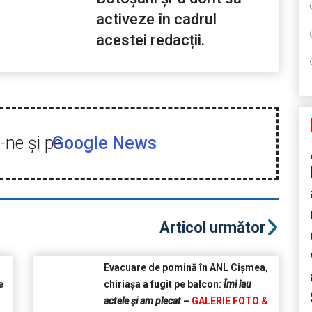
activeze în cadrul
acestei redacții.
ne şi pe
Google News
Articol următor
Evacuare de pomină în ANL Cișmea,
e
chiriașa a fugit pe balcon:
Îmi iau
actele și am plecat
–
GALERIE FOTO &