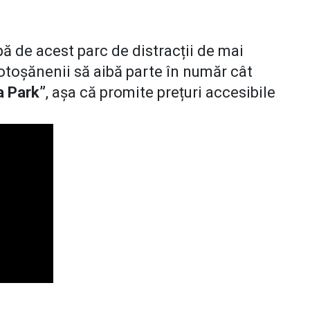
ă de acest parc de distracții de mai
botoșănenii să aibă parte în număr cât
a Park”
, așa că promite prețuri accesibile