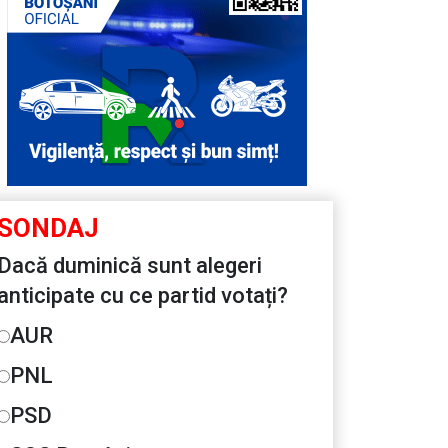
SONDAJ
Dacă duminică sunt alegeri
anticipate cu ce partid votați?
AUR
PNL
PSD