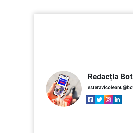
Redacția Bo
esteravicoleanu@bo