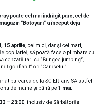
raș poate cel mai îndrăgit parc, cel de
ul magazin ”Botoșani” a început deja
, 15 aprilie
, cei mici, dar și cei mari,
le copilăriei, să poată face o plimbare cu
că senzații tari cu ”Bungee jumping”,
ul gonflabil” ori ”Caruselul”.
hiriat parcarea de la SC Eltrans SA astfel
cționa de mâine și până pe
1 mai.
:00 – 23:00
, inclusiv de Sărbătorile