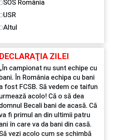
SOS România
USR
Altul
DECLARAŢIA ZILEI
„În campionat nu sunt echipe cu
bani. În România echipa cu bani
a fost FCSB. Să vedem ce taifun
urmează acolo! Că o să dea
domnul Becali bani de acasă. Că
va fi primul an din ultimii patru
ani în care va da bani din casă.
Să vezi acolo cum se schimbă