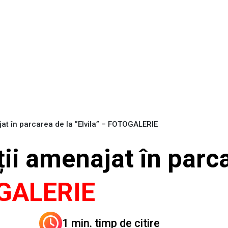
jat în parcarea de la ”Elvila” – FOTOGALERIE
ții amenajat în parc
GALERIE
1 min. timp de citire