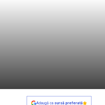
Adaugă ca
sursă preferată