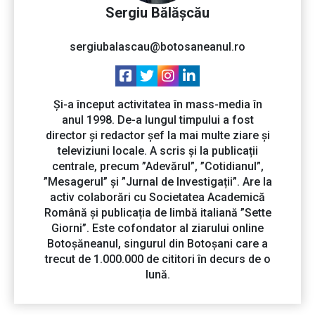
Sergiu Bălășcău
sergiubalascau@botosaneanul.ro
Și-a început activitatea în mass-media în
anul 1998. De-a lungul timpului a fost
director și redactor șef la mai multe ziare și
televiziuni locale. A scris și la publicații
centrale, precum ”Adevărul”, ”Cotidianul”,
”Mesagerul” și ”Jurnal de Investigații”. Are la
activ colaborări cu Societatea Academică
Română și publicația de limbă italiană ”Sette
Giorni”. Este cofondator al ziarului online
Botoșăneanul, singurul din Botoșani care a
trecut de 1.000.000 de cititori în decurs de o
lună.