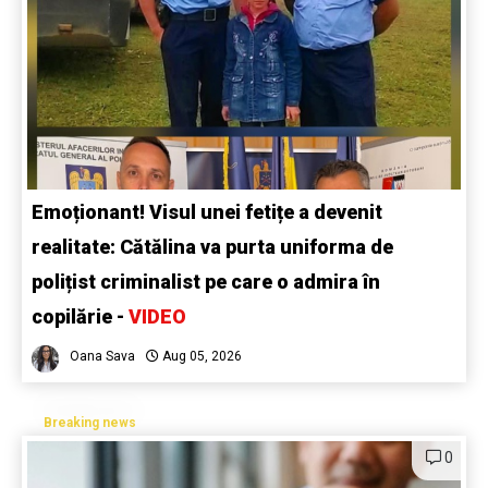
Emoționant! Visul unei fetițe a devenit
realitate: Cătălina va purta uniforma de
polițist criminalist pe care o admira în
copilărie -
VIDEO
Oana Sava
Aug 05, 2026
Breaking news
0