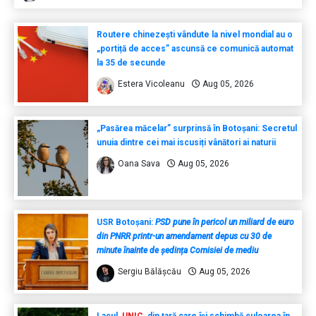
Routere chinezești vândute la nivel mondial au o
„portiță de acces” ascunsă ce comunică automat
la 35 de secunde
Estera Vicoleanu
Aug 05, 2026
„Pasărea măcelar” surprinsă în Botoșani: Secretul
unuia dintre cei mai iscusiți vânători ai naturii
Oana Sava
Aug 05, 2026
USR Botoșani:
PSD pune în pericol un miliard de euro
din PNRR printr-un amendament depus cu 30 de
minute înainte de ședința Comisiei de mediu
Sergiu Bălășcău
Aug 05, 2026