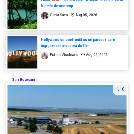
Lacul
UNIC
din țară care își schimbă culoarea în
funcție de anotimp
Oana Sava
Aug 05, 2026
Hollywood se confruntă cu un paradox care
îngrijorează industria de film
Estera Vicoleanu
Aug 05, 2026
Stiri Botosani
0