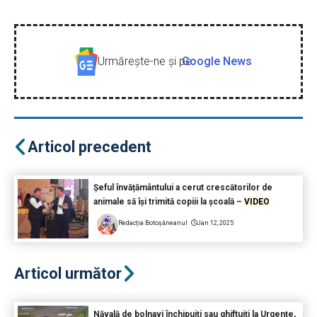
Urmăreşte-ne şi pe
Google News
Articol precedent
Șeful învățământului a cerut crescătorilor de
animale să își trimită copiii la școală –
VIDEO
Redacția Botoșăneanul
Jan 12, 2025
Articol următor
Năvală de bolnavi închipuiți sau ghiftuiți la Urgențe,