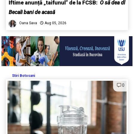
Iftime anunță „taifunul” de la FCSB:
O să dea dl
Becali bani de acasă
Oana Sava
Aug 05, 2026
Stiri Botosani
0