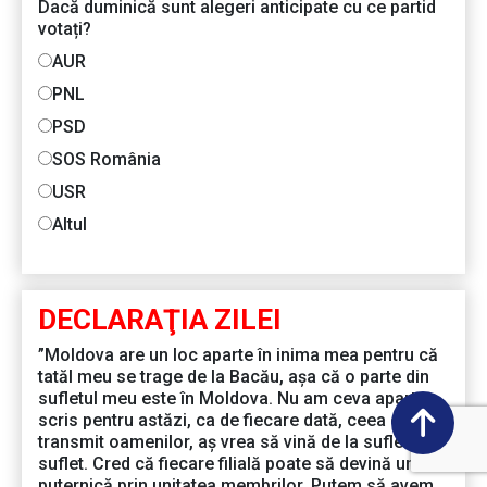
Dacă duminică sunt alegeri anticipate cu ce partid
votați?
AUR
PNL
PSD
SOS România
USR
Altul
DECLARAŢIA ZILEI
”Moldova are un loc aparte în inima mea pentru că
tatăl meu se trage de la Bacău, așa că o parte din
sufletul meu este în Moldova. Nu am ceva aparte
scris pentru astăzi, ca de fiecare dată, ceea ce eu
transmit oamenilor, aș vrea să vină de la suflet la
suflet. Cred că fiecare filială poate să devină una
puternică prin unitatea membrilor. Putem să avem