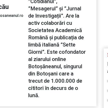
”Cotidianul”,
cău
”Mesagerul” și ”Jurnal
de Investigații”. Are la
osaneanul.ro
activ colaborări cu
Societatea Academică
Română și publicația de
limbă italiană ”Sette
Giorni”. Este cofondator
al ziarului online
Botoșăneanul, singurul
din Botoșani care a
trecut de 1.000.000 de
cititori în decurs de o
lună.