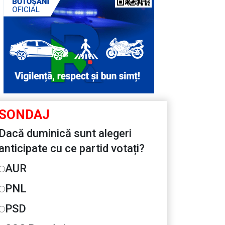
SONDAJ
Dacă duminică sunt alegeri
anticipate cu ce partid votați?
AUR
PNL
PSD