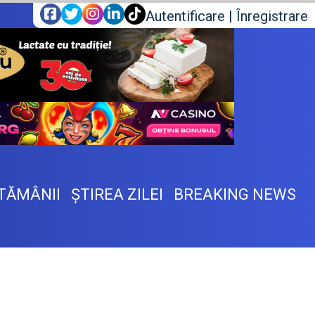
Autentificare
|
Înregistrare
TĂMÂNII
ŞTIREA ZILEI
BREAKING NEWS