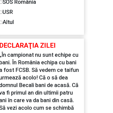
SOS România
USR
Altul
DECLARAŢIA ZILEI
„În campionat nu sunt echipe cu
bani. În România echipa cu bani
a fost FCSB. Să vedem ce taifun
urmează acolo! Că o să dea
domnul Becali bani de acasă. Că
va fi primul an din ultimii patru
ani în care va da bani din casă.
Să vezi acolo cum se schimbă