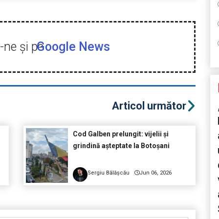
ne şi pe
Google News
Articol următor
Cod Galben prelungit: vijelii și
grindină așteptate la Botoșani
Sergiu Bălășcău
Jun 06, 2026