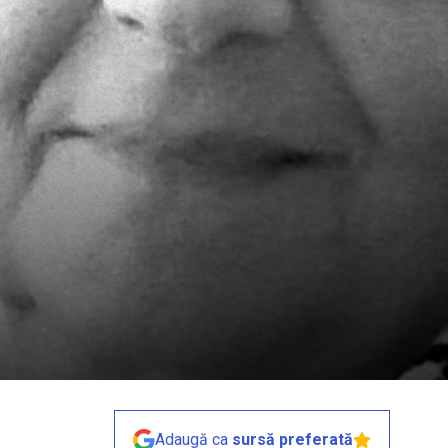
Adaugă ca
sursă preferată