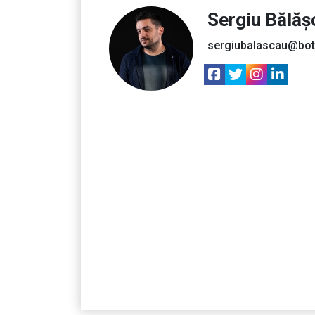
Sergiu Bălăș
sergiubalascau@bot