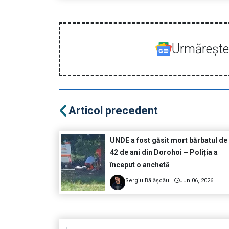
Urmăreşte-
Articol precedent
UNDE a fost găsit mort bărbatul de
42 de ani din Dorohoi – Poliția a
început o anchetă
Sergiu Bălășcău
Jun 06, 2026