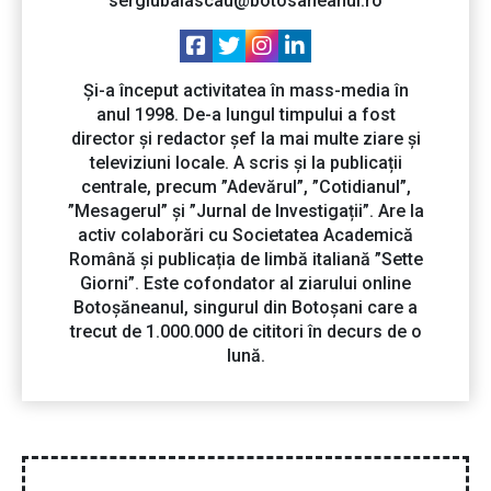
sergiubalascau@botosaneanul.ro
Și-a început activitatea în mass-media în
anul 1998. De-a lungul timpului a fost
director și redactor șef la mai multe ziare și
televiziuni locale. A scris și la publicații
centrale, precum ”Adevărul”, ”Cotidianul”,
”Mesagerul” și ”Jurnal de Investigații”. Are la
activ colaborări cu Societatea Academică
Română și publicația de limbă italiană ”Sette
Giorni”. Este cofondator al ziarului online
Botoșăneanul, singurul din Botoșani care a
trecut de 1.000.000 de cititori în decurs de o
lună.