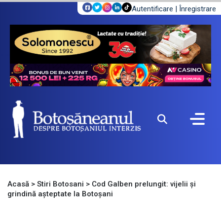
Autentificare
|
Înregistrare
Acasă
>
Stiri Botosani
>
Cod Galben prelungit: vijelii și
grindină așteptate la Botoșani