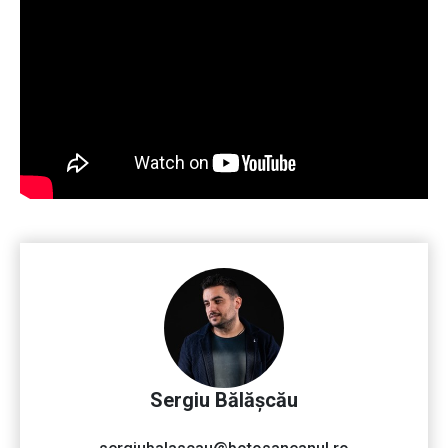
Sergiu Bălășcău