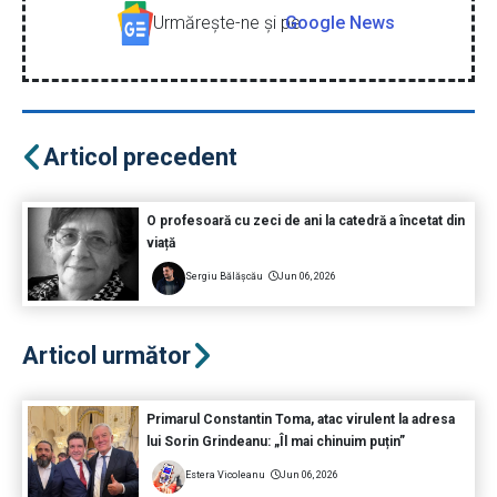
Urmăreşte-ne şi pe
Google News
Articol precedent
O profesoară cu zeci de ani la catedră a încetat din
viață
Sergiu Bălășcău
Jun 06, 2026
Articol următor
Primarul Constantin Toma, atac virulent la adresa
lui Sorin Grindeanu: „Îl mai chinuim puțin”
Estera Vicoleanu
Jun 06, 2026