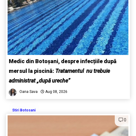
Medic din Botoșani, despre infecțiile după
mersul la piscină:
Tratamentul nu trebuie
administrat „după ureche”
Oana Sava
Aug 08, 2026
Stiri Botosani
0