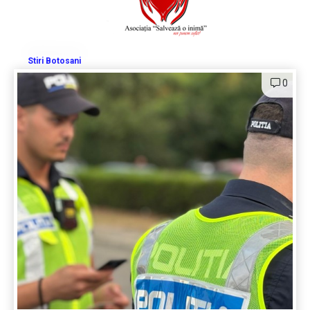
Stiri Botosani
0