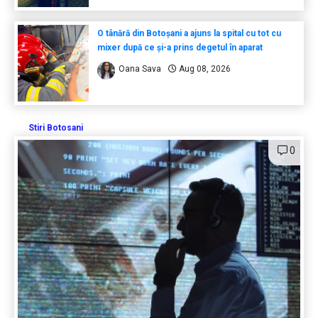
O tânără din Botoșani a ajuns la spital cu tot cu
mixer după ce și-a prins degetul în aparat
Oana Sava
Aug 08, 2026
Stiri Botosani
0