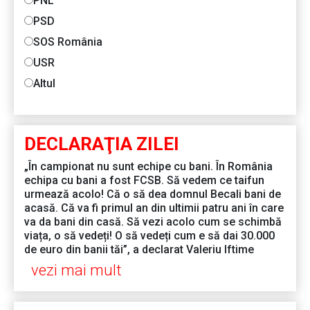
PNL
PSD
SOS România
USR
Altul
DECLARAŢIA ZILEI
„În campionat nu sunt echipe cu bani. În România
echipa cu bani a fost FCSB. Să vedem ce taifun
urmează acolo! Că o să dea domnul Becali bani de
acasă. Că va fi primul an din ultimii patru ani în care
va da bani din casă. Să vezi acolo cum se schimbă
viața, o să vedeți! O să vedeți cum e să dai 30.000
de euro din banii tăi”, a declarat Valeriu Iftime
vezi mai mult