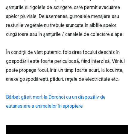
șanțurile și rigolele de scurgere, care permit evacuarea
apelor pluviale. De asemenea, gunoaiele menajere sau
resturile vegetale nu trebuie aruncate în albiile apelor
curgătoare sau în șanțurile / canalele de colectare a apei.
În condiții de vânt puternic, folosirea focului deschis în
gospodării este foarte periculoasă, fiind interzisă. Vântul
poate propaga focul, într-un timp foarte scurt, la locuințe,
anexe gospodărești, păduri, rețele de electricitate etc.
Bărbat găsit mort la Dorohoi cu un dispozitiv de
eutanasiere a animalelor în apropiere