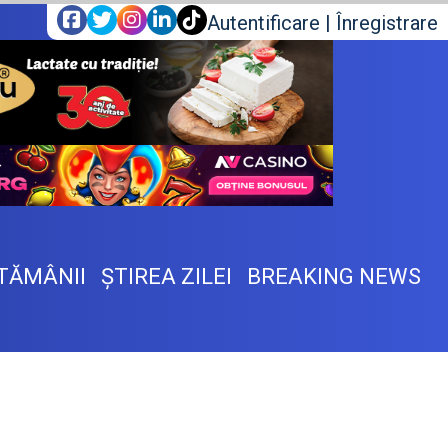
Autentificare
|
Înregistrare
TĂMÂNII
ŞTIREA ZILEI
BREAKING NEWS