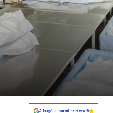
Adaugă ca
sursă preferată