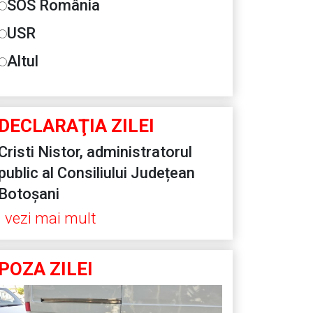
SOS România
USR
Altul
DECLARAŢIA ZILEI
Cristi Nistor, administratorul
public al Consiliului Județean
Botoșani
vezi mai mult
POZA ZILEI