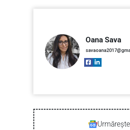
Oana Sava
savaoana2017@gma
Urmăreşte-