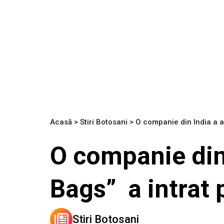
Acasă
>
Stiri Botosani
>
O companie din India a a
O companie din
Bags” a intrat
Stiri Botosani