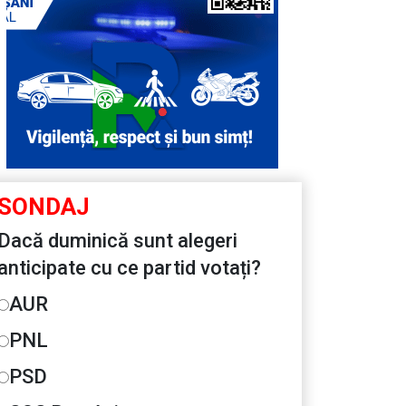
SONDAJ
Dacă duminică sunt alegeri
anticipate cu ce partid votați?
AUR
PNL
PSD