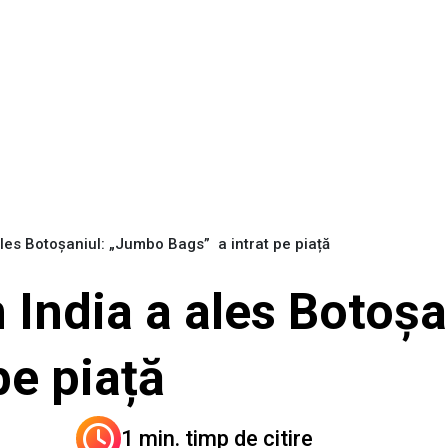
les Botoșaniul: „Jumbo Bags” a intrat pe piață
 India a ales Botoș
 pe piață
1 min. timp de citire