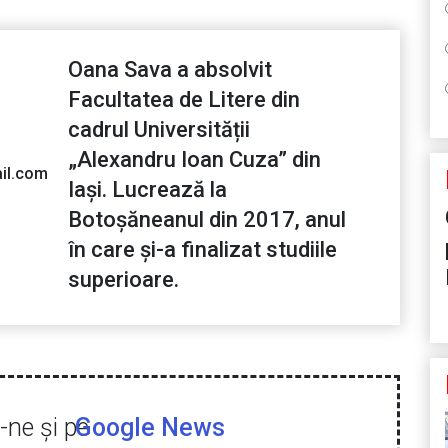
Oana Sava a absolvit
Facultatea de Litere din
cadrul Universității
„Alexandru Ioan Cuza” din
il.com
Iași. Lucrează la
Botoșăneanul din 2017, anul
în care și-a finalizat studiile
superioare.
ne şi pe
Google News