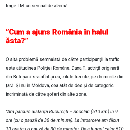
trage I.M. un semnal de alarmă.
”Cum a ajuns România în halul
ăsta?”
O altă problemă semnalată de către participanții la trafic
este atitudinea Poliției Române. Dana T., actriță originară
din Botoșani, s-a aflat și ea, zilele trecute, pe drumurile din
țară. Și nu în Moldova, cea atât de des și de categoric
incriminată de către șoferi din alte zone.
”Am parcurs distanța București – Socolari (510 km) în 9
ore (cu o pauză de 30 de minute). La întoarcere am făcut
10 ore (cu o pauză de 30 de minute). De-a lungul celor 510