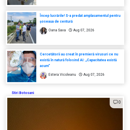
Încep lucrările! S-a predat amplasamentul pentru
șoseaua de centură
Oana Sava
Aug 07, 2026
Cercetătorii au creat în premieră virusuri ce nu
există în natură folosind AI: „Capacitatea există
acum”
Estera Vicoleanu
Aug 07, 2026
Stiri Botosani
0