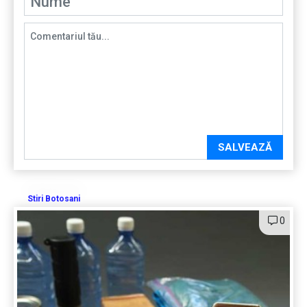
SALVEAZĂ
Stiri Botosani
0