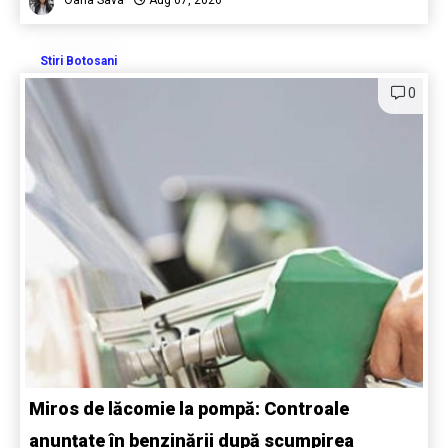
Oana Sava
Aug 07, 2026
Stiri Botosani
0
Miros de lăcomie la pompă: Controale
anunțate în benzinării după scumpirea