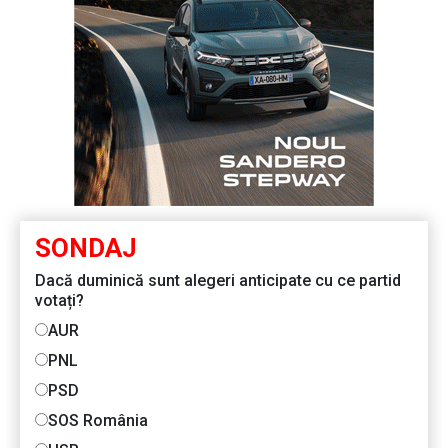
SONDAJ
Dacă duminică sunt alegeri anticipate cu ce partid
votați?
AUR
PNL
PSD
SOS România