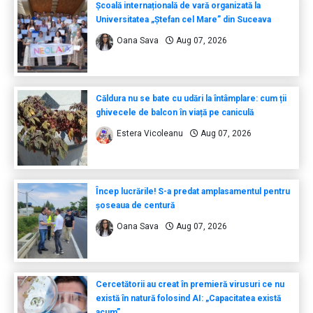
Școală internațională de vară organizată la
Universitatea „Ștefan cel Mare” din Suceava
Oana Sava
Aug 07, 2026
Căldura nu se bate cu udări la întâmplare: cum ții
ghivecele de balcon în viață pe caniculă
Estera Vicoleanu
Aug 07, 2026
Încep lucrările! S-a predat amplasamentul pentru
șoseaua de centură
Oana Sava
Aug 07, 2026
Cercetătorii au creat în premieră virusuri ce nu
există în natură folosind AI: „Capacitatea există
acum”