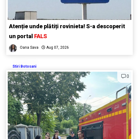
Atenție unde plătiți rovinieta! S-a descoperit
un portal
FALS
Oana Sava
Aug 07, 2026
Stiri Botosani
0