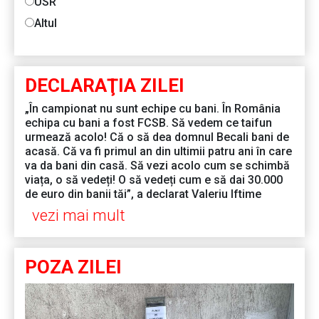
USR
Altul
DECLARAŢIA ZILEI
„În campionat nu sunt echipe cu bani. În România
echipa cu bani a fost FCSB. Să vedem ce taifun
urmează acolo! Că o să dea domnul Becali bani de
acasă. Că va fi primul an din ultimii patru ani în care
va da bani din casă. Să vezi acolo cum se schimbă
viața, o să vedeți! O să vedeți cum e să dai 30.000
de euro din banii tăi”, a declarat Valeriu Iftime
vezi mai mult
POZA ZILEI