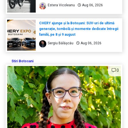
Estera Vicoleanu
Aug 06, 2026
CHERY ajunge și la Botoșani: SUV-uri de ultimă
generație, tombolă și momente dedicate întregii
familii, pe 8 și 9 august
Sergiu Bălășcău
Aug 06, 2026
Stiri Botosani
0