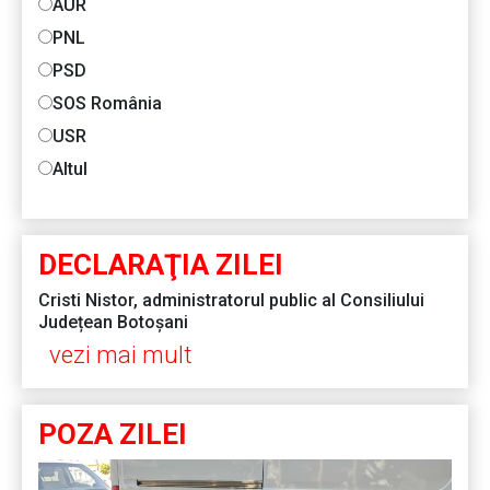
AUR
PNL
PSD
SOS România
USR
Altul
DECLARAŢIA ZILEI
Cristi Nistor, administratorul public al Consiliului
Județean Botoșani
vezi mai mult
POZA ZILEI