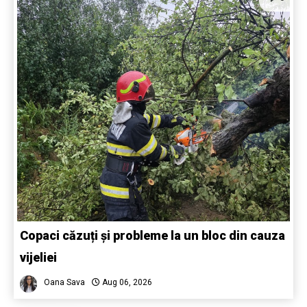
Copaci căzuți și probleme la un bloc din cauza
vijeliei
Oana Sava
Aug 06, 2026