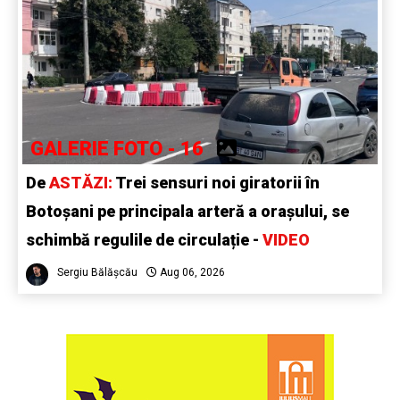
GALERIE FOTO - 16
De
ASTĂZI:
Trei sensuri noi giratorii în
Botoșani pe principala arteră a orașului, se
schimbă regulile de circulație -
VIDEO
Sergiu Bălășcău
Aug 06, 2026