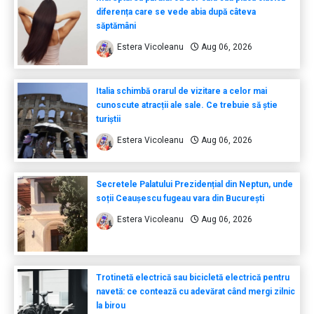
diferența care se vede abia după câteva
săptămâni
Estera Vicoleanu
Aug 06, 2026
Italia schimbă orarul de vizitare a celor mai
cunoscute atracții ale sale. Ce trebuie să știe
turiștii
Estera Vicoleanu
Aug 06, 2026
Secretele Palatului Prezidențial din Neptun, unde
soții Ceaușescu fugeau vara din București
Estera Vicoleanu
Aug 06, 2026
Trotinetă electrică sau bicicletă electrică pentru
navetă: ce contează cu adevărat când mergi zilnic
la birou