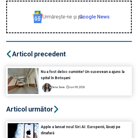
Urmăreşte-ne şi pe
Google News
Articol precedent
Nu a fost deloc cuminte! Un sucevean a ajuns la
spital în Botoșani
Oana Sava
Jun 09, 2026
Articol următor
Apple a lansat noul Siri AI: Europenii, lăsați pe
dinafară