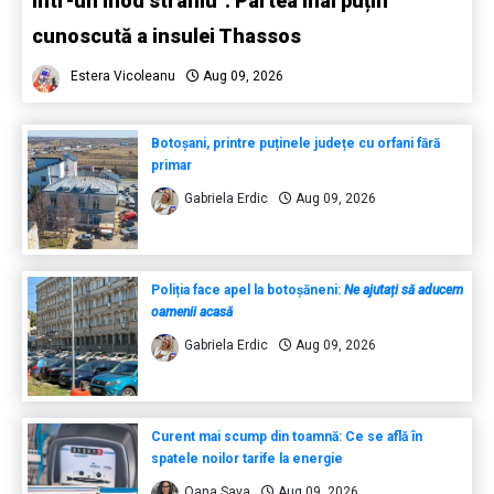
într-un mod straniu”. Partea mai puțin
cunoscută a insulei Thassos
Estera Vicoleanu
Aug 09, 2026
Botoșani, printre puținele județe cu orfani fără
primar
Gabriela Erdic
Aug 09, 2026
Poliția face apel la botoșăneni:
Ne ajutați să aducem
oamenii acasă
Gabriela Erdic
Aug 09, 2026
Curent mai scump din toamnă: Ce se află în
spatele noilor tarife la energie
Oana Sava
Aug 09, 2026