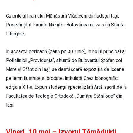
Cu prilejul hramului Mănăstirii Vlădiceni din județul Iași,
Preasfințitul Părinte Nichifor Botoșăneanul va sluji Sfânta
Liturghie.
În această perioadă (până pe 30 iunie), în holul principal al
Policlinicii „Providența”, situată de Bulevardul Ștefan cel
Mare și Sfânt din Iași, se desfășoară expoziția de icoane
pe lemn ilustrate și brodate, intitulată Crez iconografic,
ediția a XII-a. Expun studenții specializării Artă sacră de la
Facultatea de Teologie Ortodoxă „Dumitru Stăniloae” din
Iași.
Vineri, 10 mai – Izvorul Tămăduirii