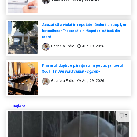
Acuzat că a violat în repetate rânduri un copil, un
botoșănean încearcă din răsputeri să iasă din
arest
Gabriela Erdic
Aug 09, 2026
Primarul, după ce părinții au inspectat șantierul
Școlii 13:
Am văzut numai «ingineri»
Gabriela Erdic
Aug 09, 2026
Naţional
0