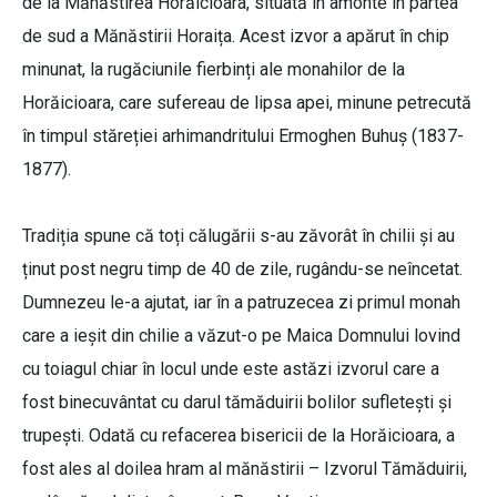
de la Mănăstirea Horăicioara, situată în amonte în partea
de sud a Mănăstirii Horaița. Acest izvor a apărut în chip
minunat, la rugăciunile fierbinți ale monahilor de la
Horăicioara, care sufereau de lipsa apei, minune petrecută
în timpul stăreției arhimandritului Ermoghen Buhuș (1837-
1877).
Tradiția spune că toți călugării s-au zăvorât în chilii și au
ținut post negru timp de 40 de zile, rugându-se neîncetat.
Dumnezeu le-a ajutat, iar în a patruzecea zi primul monah
care a ieșit din chilie a văzut-o pe Maica Domnului lovind
cu toiagul chiar în locul unde este astăzi izvorul care a
fost binecuvântat cu darul tămăduirii bolilor sufletești și
trupești. Odată cu refacerea bisericii de la Horăicioara, a
fost ales al doilea hram al mănăstirii – Izvorul Tămăduirii,