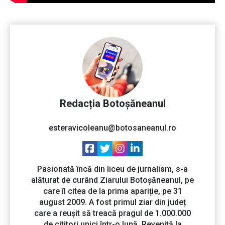
Redacția Botoșăneanul
esteravicoleanu@botosaneanul.ro
Pasionată încă din liceu de jurnalism, s-a
alăturat de curând Ziarului Botoșăneanul, pe
care îl citea de la prima apariție, pe 31
august 2009. A fost primul ziar din județ
care a reușit să treacă pragul de 1.000.000
de cititori unici într-o lună. Revenită la