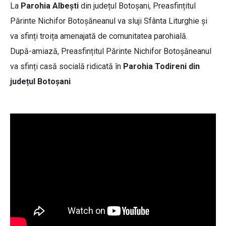
La
Parohia Albești
din județul Botoșani, Preasfințitul
Părinte Nichifor Botoșăneanul va sluji Sfânta Liturghie și
va sfinți troița amenajată de comunitatea parohială.
După-amiază, Preasfințitul Părinte Nichifor Botoșăneanul
va sfinți casă socială ridicată în
Parohia Todireni din
județul Botoșani