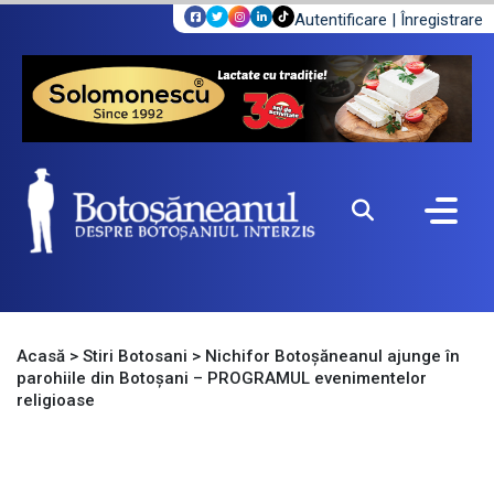
Autentificare
|
Înregistrare
Acasă
>
Stiri Botosani
>
Nichifor Botoșăneanul ajunge în
parohiile din Botoșani – PROGRAMUL evenimentelor
religioase