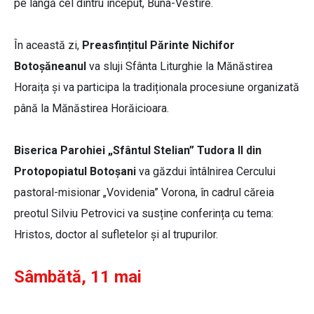
pe lângă cel dintru început, Buna-Vestire.
În această zi,
Preasfințitul Părinte Nichifor
Botoșăneanul
va sluji Sfânta Liturghie la Mănăstirea
Horaița și va participa la tradiționala procesiune organizată
până la Mănăstirea Horăicioara.
Biserica Parohiei „Sfântul Stelian” Tudora II din
Protopopiatul Botoșani
va găzdui întâlnirea Cercului
pastoral-misionar „Vovidenia” Vorona, în cadrul căreia
preotul Silviu Petrovici va susține conferința cu tema:
Hristos, doctor al sufletelor și al trupurilor.
Sâmbătă, 11 mai