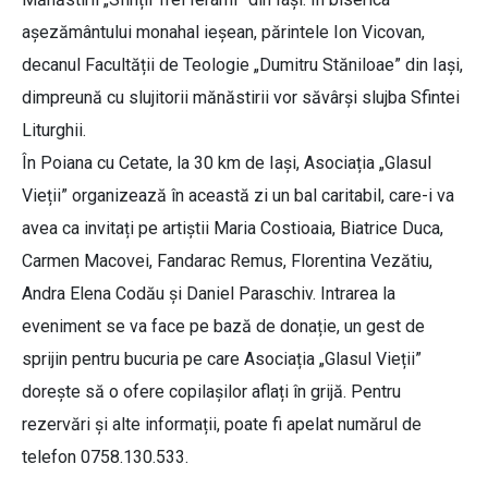
așezământului monahal ieșean, părintele Ion Vicovan,
decanul Facultății de Teologie „Dumitru Stăniloae” din Iași,
dimpreună cu slujitorii mănăstirii vor săvârși slujba Sfintei
Liturghii.
În Poiana cu Cetate, la 30 km de Iași, Asociația „Glasul
Vieții” organizează în această zi un bal caritabil, care-i va
avea ca invitați pe artiștii Maria Costioaia, Biatrice Duca,
Carmen Macovei, Fandarac Remus, Florentina Vezătiu,
Andra Elena Codău și Daniel Paraschiv. Intrarea la
eveniment se va face pe bază de donație, un gest de
sprijin pentru bucuria pe care Asociația „Glasul Vieții”
dorește să o ofere copilașilor aflați în grijă. Pentru
rezervări și alte informații, poate fi apelat numărul de
telefon 0758.130.533.