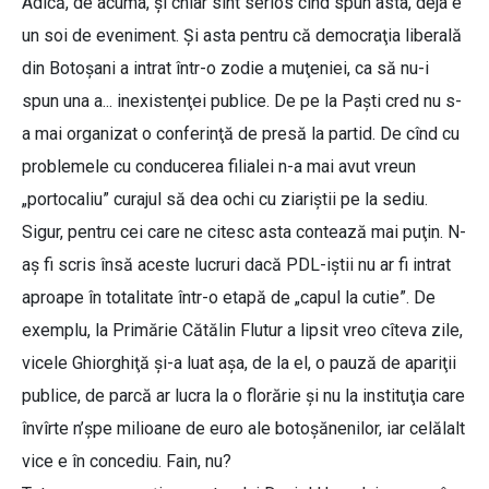
Adică, de acuma, şi chiar sînt serios cînd spun asta, deja e
un soi de eveniment. Şi asta pentru că democraţia liberală
din Botoşani a intrat într-o zodie a muţeniei, ca să nu-i
spun una a... inexistenţei publice. De pe la Paşti cred nu s-
a mai organizat o conferinţă de presă la partid. De cînd cu
problemele cu conducerea filialei n-a mai avut vreun
„portocaliu” curajul să dea ochi cu ziariştii pe la sediu.
Sigur, pentru cei care ne citesc asta contează mai puţin. N-
aş fi scris însă aceste lucruri dacă PDL-iştii nu ar fi intrat
aproape în totalitate într-o etapă de „capul la cutie”. De
exemplu, la Primărie Cătălin Flutur a lipsit vreo cîteva zile,
vicele Ghiorghiţă şi-a luat aşa, de la el, o pauză de apariţii
publice, de parcă ar lucra la o florărie şi nu la instituţia care
învîrte n’şpe milioane de euro ale botoşănenilor, iar celălalt
vice e în concediu. Fain, nu?