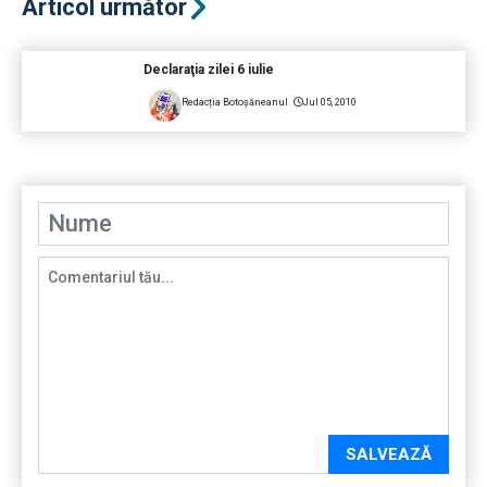
Articol următor
Declaraţia zilei 6 iulie
Redacția Botoșăneanul
Jul 05, 2010
SALVEAZĂ