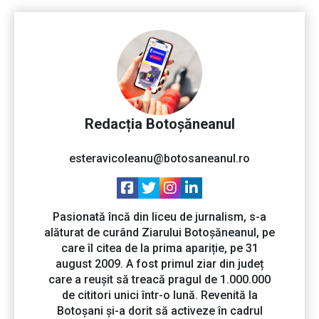
Redacția Botoșăneanul
esteravicoleanu@botosaneanul.ro
Pasionată încă din liceu de jurnalism, s-a
alăturat de curând Ziarului Botoșăneanul, pe
care îl citea de la prima apariție, pe 31
august 2009. A fost primul ziar din județ
care a reușit să treacă pragul de 1.000.000
de cititori unici într-o lună. Revenită la
Botoșani și-a dorit să activeze în cadrul