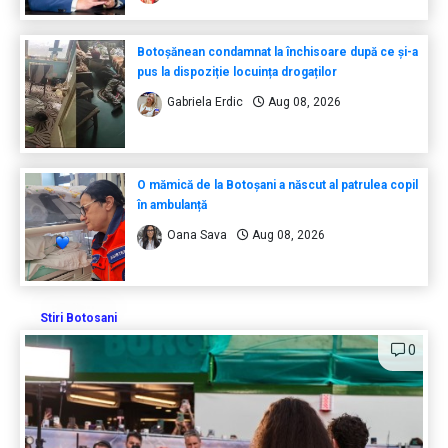
Botoșănean condamnat la închisoare după ce și-a
pus la dispoziție locuința drogaților
Gabriela Erdic
Aug 08, 2026
O mămică de la Botoșani a născut al patrulea copil
în ambulanță
Oana Sava
Aug 08, 2026
Stiri Botosani
0