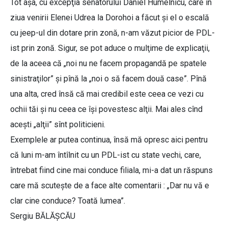
Tot aşa, cu excepţia senatorului Daniel Humelnicu, care în
ziua venirii Elenei Udrea la Dorohoi a făcut şi el o escală
cu jeep-ul din dotare prin zonă, n-am văzut picior de PDL-
ist prin zonă. Sigur, se pot aduce o mulţime de explicaţii,
de la aceea că „noi nu ne facem propagandă pe spatele
sinistraţilor” şi pînă la „noi o să facem două case”. Pînă
una alta, cred însă că mai credibil este ceea ce vezi cu
ochii tăi şi nu ceea ce îşi povestesc alţii. Mai ales cînd
aceşti „alţii” sînt politicieni.
Exemplele ar putea continua, însă mă opresc aici pentru
că luni m-am întîlnit cu un PDL-ist cu state vechi, care,
întrebat fiind cine mai conduce filiala, mi-a dat un răspuns
care mă scuteşte de a face alte comentarii : „Dar nu vă e
clar cine conduce? Toată lumea”.
Sergiu BĂLĂŞCĂU