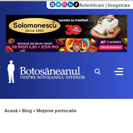
Autentificare
|
Înregistrare
Acasă
>
Blog
>
Muţenie portocalie