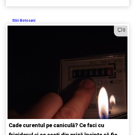
Stiri Botosani
0
Cade curentul pe caniculă? Ce faci cu
frigiderul și ce scoți din priză înainte să fie