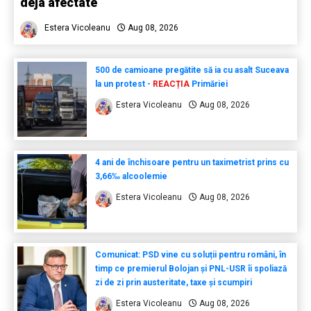
deja afectate
Estera Vicoleanu
Aug 08, 2026
500 de camioane pregătite să ia cu asalt Suceava
la un protest -
REACȚIA
Primăriei
Estera Vicoleanu
Aug 08, 2026
4 ani de închisoare pentru un taximetrist prins cu
3,66‰ alcoolemie
Estera Vicoleanu
Aug 08, 2026
Comunicat: PSD vine cu soluții pentru români, în
timp ce premierul Bolojan și PNL-USR îi spoliază
zi de zi prin austeritate, taxe și scumpiri
Estera Vicoleanu
Aug 08, 2026