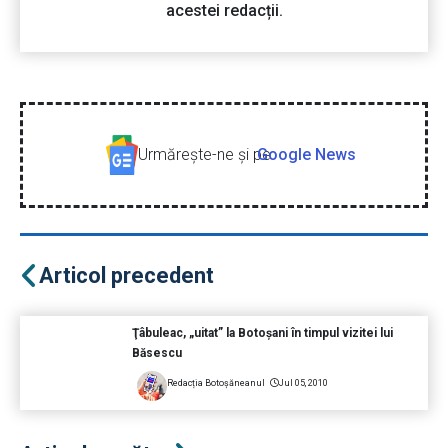
acestei redacții.
Urmăreşte-ne şi pe
Google News
Articol precedent
Ţâbuleac, „uitat” la Botoşani în timpul vizitei lui
Băsescu
Redacția Botoșăneanul
Jul 05, 2010