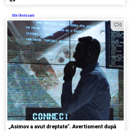
Stiri Botosani
0
„Asimov a avut dreptate”. Avertisment după