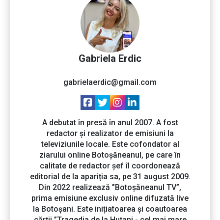
Gabriela Erdic
gabrielaerdic@gmail.com
A debutat în presă în anul 2007. A fost
redactor și realizator de emisiuni la
televiziunile locale. Este cofondator al
ziarului online Botoșăneanul, pe care în
calitate de redactor șef îl coordonează
editorial de la apariția sa, pe 31 august 2009.
Din 2022 realizează ”Botoșăneanul TV”,
prima emisiune exclusiv online difuzată live
la Botoșani. Este inițiatoarea și coautoarea
cărții ”Tragedia de la Huțani - cel mai mare