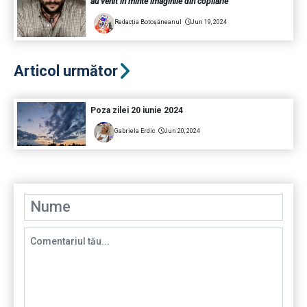
au venit în minte imaginile din copilărie
Redacția Botoșăneanul
Jun 19, 2024
Articol următor
Poza zilei 20 iunie 2024
Gabriela Erdic
Jun 20, 2024