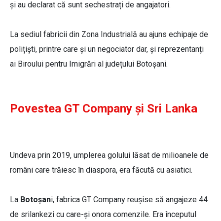
și au declarat că sunt sechestrați de angajatori.
La sediul fabricii din Zona Industrială au ajuns echipaje de
polițiști, printre care și un negociator dar, și reprezentanți
ai Biroului pentru Imigrări al județului Botoșani.
Povestea GT Company și Sri Lanka
Undeva prin 2019, umplerea golului lăsat de milioanele de
români care trăiesc în diaspora, era făcută cu asiatici.
La
Botoșan
i, fabrica GT Company reușise să angajeze 44
de srilankezi cu care-și onora comenzile. Era începutul