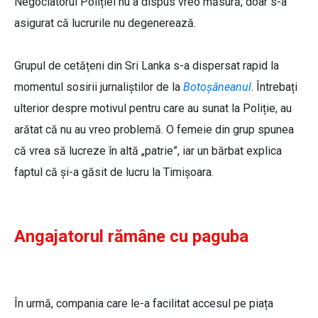
Negociatorul Poliției nu a dispus vreo măsură, doar s-a
asigurat că lucrurile nu degenerează.
Grupul de cetățeni din Sri Lanka s-a dispersat rapid la
momentul sosirii jurnaliștilor de la
Botoșăneanul
. Întrebați
ulterior despre motivul pentru care au sunat la Poliție, au
arătat că nu au vreo problemă. O femeie din grup spunea
că vrea să lucreze în altă „patrie”, iar un bărbat explica
faptul că și-a găsit de lucru la Timișoara.
Angajatorul rămâne cu paguba
În urmă, compania care le-a facilitat accesul pe piața