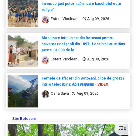
învins „o țară puternică în care baschetul este
religie”
Estera Vicoleanu
Aug 09, 2026
Mobilizare într-un sat din Botoșani pentru
salvarea unei școli din 1897: Localnicii au strâns
peste 13.000 de lei
Estera Vicoleanu
Aug 09, 2026
Femeie de afaceri din Botoșani, clipe de groază
într-o telecabină:
Abia respirăm
-
VIDEO
Oana Sava
Aug 09, 2026
Stiri Botosani
0