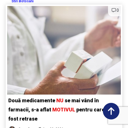
Stiri Botosani
0
Două medicamente
NU
se mai vând în
farmacii, s-a aflat
MOTIVUL
pentru care au
fost retrase