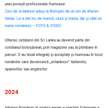
unei povești profesionale frumoase:
Zeci de srilankezi aduși la Botoșani de un om de afaceri
italian: Le-a dat loc de muncă, casă și masă, dar și câte un
nume românesc – FOTO & VIDEO
Ulterior, cetățenii din Sri Lanka au devenit parte din
cotidianul botoșănean, prin magazine sau la plimbare în
parcuri. S-au lăsat integrați și acceptați și munceau în locul
românilor care deveniseră „srilankezii” italienilor,
spaniolilor sau englezilor.
2024
Intrarea României în spațiul aerian și maritim Schengen a