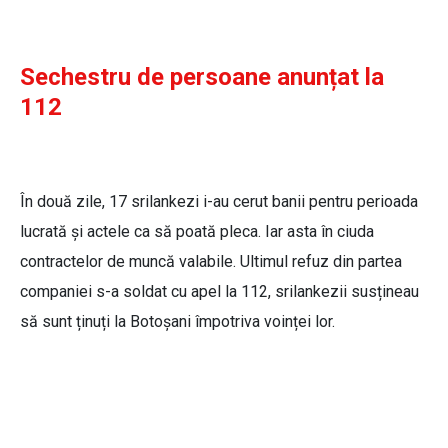
Sechestru de persoane anunțat la
112
În două zile, 17 srilankezi i-au cerut banii pentru perioada
lucrată și actele ca să poată pleca. Iar asta în ciuda
contractelor de muncă valabile. Ultimul refuz din partea
companiei s-a soldat cu apel la 112, srilankezii susțineau
să sunt ținuți la Botoșani împotriva voinței lor.
Valentina Dănuță, administrator GT
Company