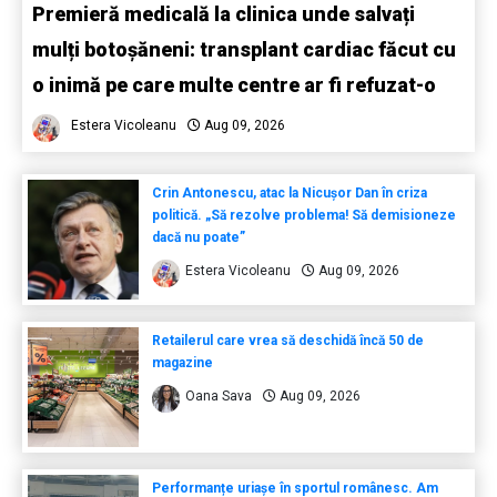
Premieră medicală la clinica unde salvați
mulți botoșăneni: transplant cardiac făcut cu
o inimă pe care multe centre ar fi refuzat-o
Estera Vicoleanu
Aug 09, 2026
Crin Antonescu, atac la Nicușor Dan în criza
politică. „Să rezolve problema! Să demisioneze
dacă nu poate”
Estera Vicoleanu
Aug 09, 2026
Retailerul care vrea să deschidă încă 50 de
magazine
Oana Sava
Aug 09, 2026
Performanțe uriașe în sportul românesc. Am