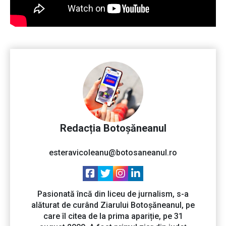
Redacția Botoșăneanul
esteravicoleanu@botosaneanul.ro
Pasionată încă din liceu de jurnalism, s-a
alăturat de curând Ziarului Botoșăneanul, pe
care îl citea de la prima apariție, pe 31