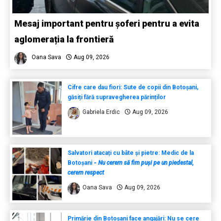
Mesaj important pentru șoferi pentru a evita
aglomerația la frontieră
Oana Sava
Aug 09, 2026
Cifre care dau fiori: Sute de copii din Botoșani,
găsiți fără supravegherea părinților
Gabriela Erdic
Aug 09, 2026
Salvatori atacați cu bâte și pietre: Medic de la
Botoșani
-
Nu cerem să fim puși pe un piedestal,
cerem respect
Oana Sava
Aug 09, 2026
Primărie din Botoșani face angajări: Nu se cere