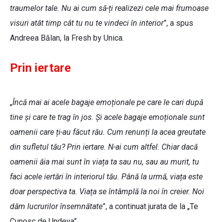
traumelor tale. Nu ai cum să-ți realizezi cele mai frumoase
visuri atât timp cât tu nu te vindeci în interior
”, a spus
Andreea Bălan, la Fresh by Unica.
Prin iertare
„
Încă mai ai acele bagaje emoționale pe care le cari după
tine și care te trag în jos. Și acele bagaje emoționale sunt
oamenii care ți-au făcut rău. Cum renunți la acea greutate
din sufletul tău? Prin iertare. N-ai cum altfel. Chiar dacă
oamenii ăia mai sunt în viața ta sau nu, sau au murit, tu
faci acele iertări în interiorul tău. Până la urmă, viața este
doar perspectiva ta. Viața se întâmplă la noi în creier. Noi
dăm lucrurilor însemnătate
”, a continuat jurata de la „Te
Cunosc de Undeva”.