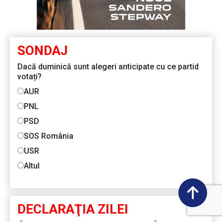
SONDAJ
Dacă duminică sunt alegeri anticipate cu ce partid
votați?
AUR
PNL
PSD
SOS România
USR
Altul
DECLARAŢIA ZILEI