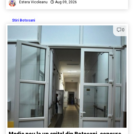
Estera Vicoleanu
Aug 09, 2026
Stiri Botosani
0
Medic nou la un spital din Botoșani, concurs