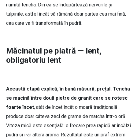
numită tencha. Din ea se îndepărtează nervurile și
tulpinile, astfel încât să rămână doar partea cea mai fină,
cea care va fi transformată în pudră.
Măcinatul pe piatră — lent,
obligatoriu lent
Această etapă explică, în bună măsură, prețul. Tencha
se macină între două pietre de granit care se rotesc
foarte încet
, atât de încet
încât o moară tradițională
produce doar câteva zeci de grame de matcha într-o oră.
Viteza mică este esențială: o frecare prea rapidă ar încălzi
pudra și i-ar altera aroma. Rezultatul este un praf extrem