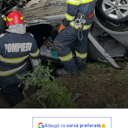
Adaugă ca
sursă preferată