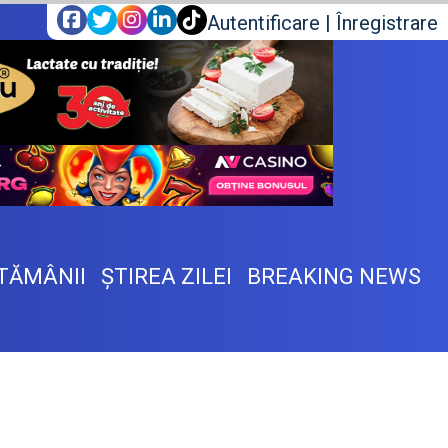
Autentificare
|
Înregistrare
TĂMÂNII
ŞTIREA ZILEI
BREAKING NEWS