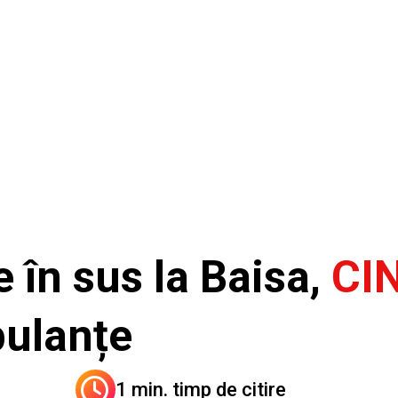
e în sus la Baisa,
CI
bulanțe
1 min. timp de citire