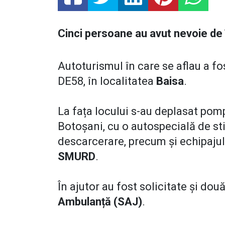
Cinci persoane au avut nevoie de î
Autoturismul în care se aflau a fos
DE58, în localitatea
Baisa
.
La fața locului s-au deplasat pom
Botoșani, cu o autospecială de st
descarcerare, precum și echipaju
SMURD
.
În ajutor au fost solicitate și dou
Ambulanță (SAJ)
.