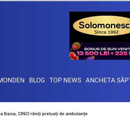
MONDEN
BLOG
TOP NEWS
ANCHETA SĂP
la Baisa, CINCI răniți preluați de ambulanțe