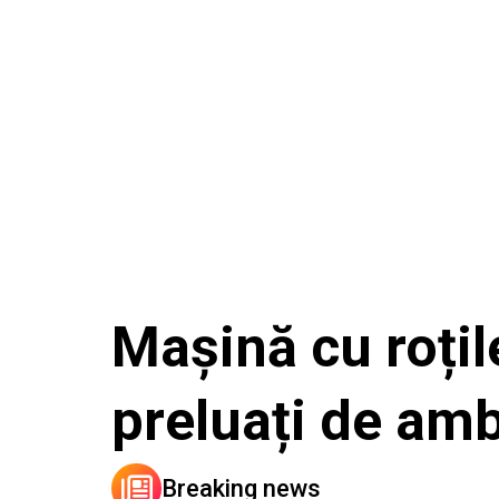
Mașină cu roțil
preluați de am
Breaking news