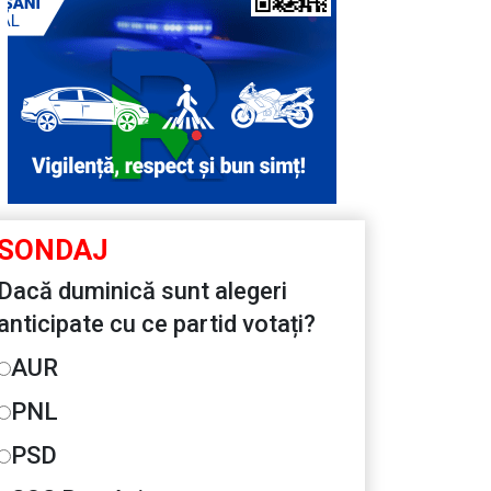
SONDAJ
Dacă duminică sunt alegeri
anticipate cu ce partid votați?
AUR
PNL
PSD