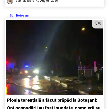
Gabriela Erdic
Aug 08, 2026
Stiri Botosani
0
Ploaia torențială a făcut prăpăd la Botoșani:
Opt gospodării au fost inundate, pompierii au