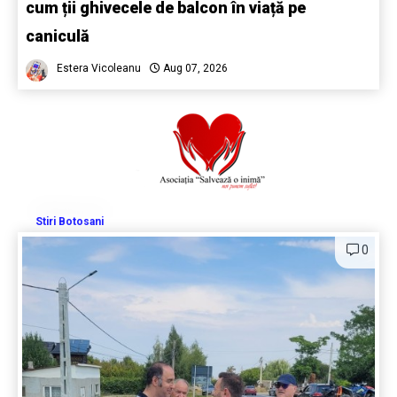
cum ții ghivecele de balcon în viață pe
caniculă
Estera Vicoleanu
Aug 07, 2026
Stiri Botosani
0