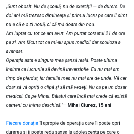
„Sunt obosit. Nu de școală, nu de exerciții — de durere. De
doi ani mă trezesc dimineața și primul lucru pe care îl simt
nu e că e o zi nouă, ci că mă doare din nou.
Am luptat cu tot ce am avut. Am purtat corsetul 21 de ore
pe zi. Am făcut tot ce mi-au spus medicii dar scolioza a
avansat.
Operația asta e singura mea șansă reală. Poate ultima
înainte ca lucrurile să devină ireversibile. Eu nu mai am
timp de pierdut, iar familia mea nu mai are de unde. Vă cer
doar să vă opriți o clipă și să mă vedeți. Nu ca pe un dosar
medical. Ca pe Mihai. Băiatul care încă mai crede că există
oameni cu inima deschisă."
—
Mihai Ciurez, 15 ani
Fiecare donație
îl apropie de operația care îi poate opri
durerea și îi poate reda șansa la adolescența pe care o