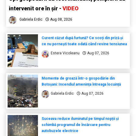
intervenit ore în șir -
VIDEO
Gabriela Erdic
Aug 08, 2026
Curent căzut după furtună? Ce scoți din priză și
ce nu pornești toate odată când revine tensiunea
Estera Vicoleanu
Aug 07, 2026
Momente de groază într-o gospodărie din
Botoșani: Incendiul amenința întreaga locuință
Gabriela Erdic
Aug 07, 2026
Suceava reduce iluminatul pe timpul nopții și
schimbă programul de încărcare pentru
autobuzele electrice