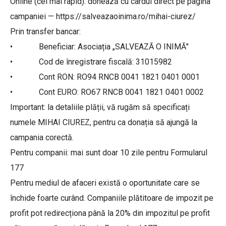
Online (cel mai rapid): donează cu cardul direct pe pagina
campaniei — https://salveazaoinima.ro/mihai-ciurez/
Prin transfer bancar:
• Beneficiar: Asociația „SALVEAZĂ O INIMĂ"
• Cod de înregistrare fiscală: 31015982
• Cont RON: RO94 RNCB 0041 1821 0401 0001
• Cont EURO: RO67 RNCB 0041 1821 0401 0002
Important: la detaliile plății, vă rugăm să specificați
numele MIHAI CIUREZ, pentru ca donația să ajungă la
campania corectă.
Pentru companii: mai sunt doar 10 zile pentru Formularul
177
Pentru mediul de afaceri există o oportunitate care se
închide foarte curând. Companiile plătitoare de impozit pe
profit pot redirecționa până la 20% din impozitul pe profit