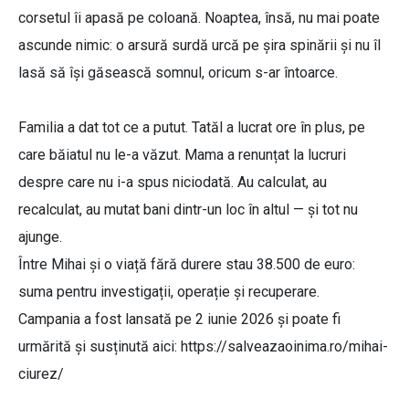
corsetul îi apasă pe coloană. Noaptea, însă, nu mai poate
ascunde nimic: o arsură surdă urcă pe șira spinării și nu îl
lasă să își găsească somnul, oricum s-ar întoarce.
Familia a dat tot ce a putut. Tatăl a lucrat ore în plus, pe
care băiatul nu le-a văzut. Mama a renunțat la lucruri
despre care nu i-a spus niciodată. Au calculat, au
recalculat, au mutat bani dintr-un loc în altul — și tot nu
ajunge.
Între Mihai și o viață fără durere stau 38.500 de euro:
suma pentru investigații, operație și recuperare.
Campania a fost lansată pe 2 iunie 2026 și poate fi
urmărită și susținută aici: https://salveazaoinima.ro/mihai-
ciurez/