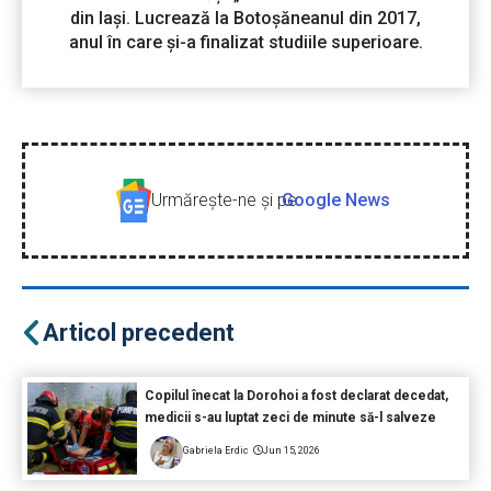
din Iași. Lucrează la Botoșăneanul din 2017,
anul în care și-a finalizat studiile superioare.
Urmăreşte-ne şi pe
Google News
Articol precedent
Copilul înecat la Dorohoi a fost declarat decedat,
medicii s-au luptat zeci de minute să-l salveze
Gabriela Erdic
Jun 15, 2026