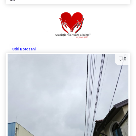
Stiri Botosani
0