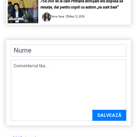
754.000 lei la care Primăria Botoșani era dispusă să
renunțe, dar pentru copiii cu autism „nu sunt bani”
Oana Sava
May 12, 2026
SALVEAZĂ