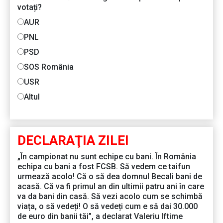
votați?
AUR
PNL
PSD
SOS România
USR
Altul
DECLARAŢIA ZILEI
„În campionat nu sunt echipe cu bani. În România
echipa cu bani a fost FCSB. Să vedem ce taifun
urmează acolo! Că o să dea domnul Becali bani de
acasă. Că va fi primul an din ultimii patru ani în care
va da bani din casă. Să vezi acolo cum se schimbă
viața, o să vedeți! O să vedeți cum e să dai 30.000
de euro din banii tăi”, a declarat Valeriu Iftime