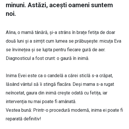
minuni. Astăzi, acești oameni suntem
noi.
Alina, o mamă tânără, și-a strâns în brațe fetița de doar
două luni și a simțit cum lumea se prăbușește: micuța Eva
se învinețea și se lupta pentru fiecare gură de aer.
Diagnosticul a fost crunt: o gaură în inimă.
Inima Evei este ca o candelă a cărei sticlă s-a crăpat,
lăsând vântul să îi stingă flacăra. Deși mama s-a rugat
neîncetat, gaura din inimă crește odată cu fetița, iar
intervenția nu mai poate fi amânată.
Vestea bună: Printr-o procedură modernă, inima ei poate fi
reparată definitiv!