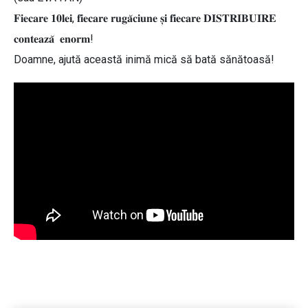
𝐅𝐢𝐞𝐜𝐚𝐫𝐞 𝟏𝟎𝐥𝐞𝐢, 𝐟𝐢𝐞𝐜𝐚𝐫𝐞 𝐫𝐮𝐠𝐚̆𝐜𝐢𝐮𝐧𝐞 𝐬̦𝐢 𝐟𝐢𝐞𝐜𝐚𝐫𝐞 𝐃𝐈𝐒𝐓𝐑𝐈𝐁𝐔𝐈𝐑𝐄
𝐜𝐨𝐧𝐭𝐞𝐚𝐳𝐚̆ 𝐞𝐧𝐨𝐫𝐦!
Doamne, ajută această inimă mică să bată sănătoasă!