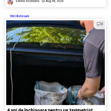
Estera Vicoleanu
Aug 08, 2026
Stiri Botosani
0
4 ani de închisoare pentru un taximetrist