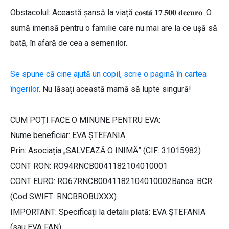
Obstacolul: Această șansă la viață 𝐜𝐨𝐬𝐭𝐚̆ 𝟏𝟕.𝟓𝟎𝟎 𝐝𝐞𝐞𝐮𝐫𝐨. O
sumă imensă pentru o familie care nu mai are la ce ușă să
bată, în afară de cea a semenilor.
Se spune că cine ajută un copil, scrie o pagină în cartea
îngerilor.
Nu lăsați această mamă să lupte singură!
CUM POȚI FACE O MINUNE PENTRU EVA:
Nume beneficiar: EVA ȘTEFANIA
Prin: Asociația „SALVEAZĂ O INIMĂ” (CIF: 31015982)
CONT RON: RO94RNCB0041182104010001
CONT EURO: RO67RNCB0041182104010002Banca: BCR
(Cod SWIFT: RNCBROBUXXX)
IMPORTANT: Specificați la detalii plată: EVA ȘTEFANIA
(sau EVA FAN)