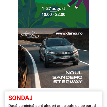
SONDAJ
Dacă duminică sunt alegeri anticipate cu ce partid