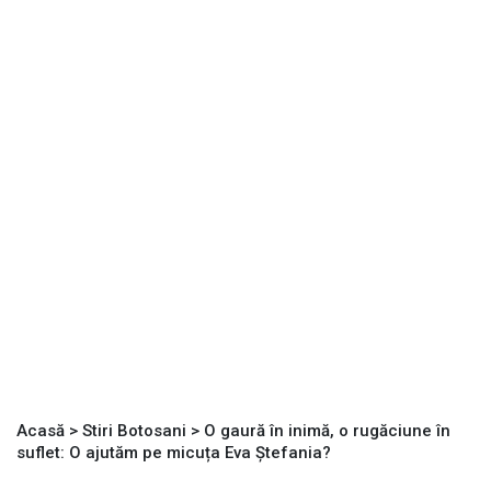
Acasă
>
Stiri Botosani
>
O gaură în inimă, o rugăciune în
suflet: O ajutăm pe micuța Eva Ștefania?