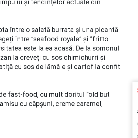
impului și tendințelor actuale din
opta între o salată burrata și una picantă
egeți între ”seafood royale” și ”fritto
rsitatea este la ea acasă. De la somonul
an la creveți cu sos chimichurri și
tiță cu sos de lămâie și cartof la confit
de fast-food, cu mult doritul ”old but
tiramisu cu căpșuni, creme caramel,