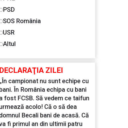
PSD
SOS România
USR
Altul
DECLARAŢIA ZILEI
„În campionat nu sunt echipe cu
bani. În România echipa cu bani
a fost FCSB. Să vedem ce taifun
urmează acolo! Că o să dea
domnul Becali bani de acasă. Că
va fi primul an din ultimii patru