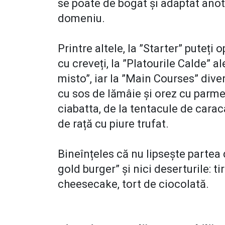
se poate de bogat și adaptat anot
domeniu.
Printre altele, la ”Starter” puteți 
cu creveți, la ”Platourile Calde” al
misto”, iar la ”Main Courses” dive
cu sos de lămâie și orez cu parmez
ciabatta, de la tentacule de caraca
de rață cu piure trufat.
Bineînțeles că nu lipsește partea 
gold burger” și nici deserturile: 
cheesecake, tort de ciocolată.