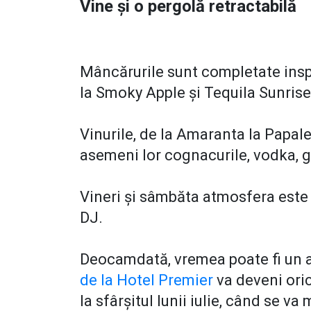
Vine și o pergolă retractabilă
Mâncărurile sunt completate inspi
la Smoky Apple și Tequila Sunris
Vinurile, de la Amaranta la Papale ș
asemeni lor cognacurile, vodka, gi
Vineri și sâmbăta atmosfera este 
DJ.
Deocamdată, vremea poate fi un a
de la Hotel Premier
va deveni ori
la sfârșitul lunii iulie, când se v