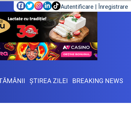
Autentificare
|
Înregistrare
TĂMÂNII
ŞTIREA ZILEI
BREAKING NEWS