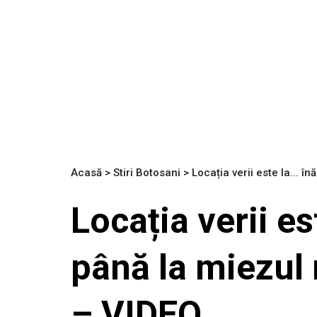
Acasă
>
Stiri Botosani
>
Locația verii este la... î
Locația verii es
până la miezul n
– VIDEO