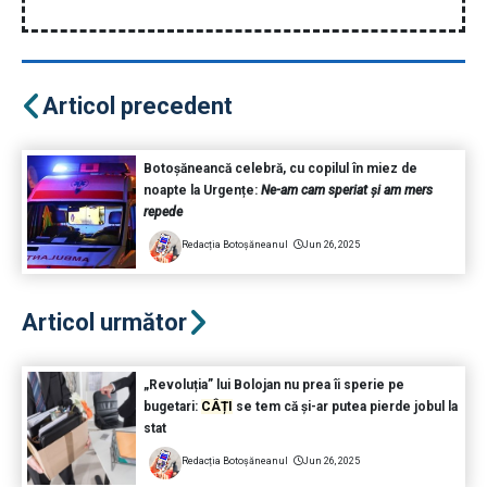
Articol precedent
Botoșăneancă celebră, cu copilul în miez de
noapte la Urgențe:
Ne-am cam speriat și am mers
repede
Redacția Botoșăneanul
Jun 26, 2025
Articol următor
„Revoluția” lui Bolojan nu prea îi sperie pe
bugetari:
CÂȚI
se tem că și-ar putea pierde jobul la
stat
Redacția Botoșăneanul
Jun 26, 2025