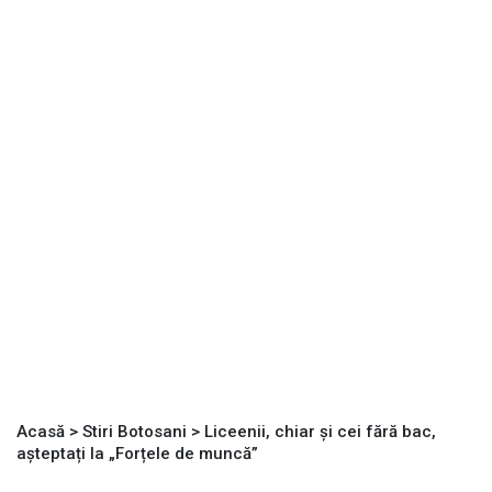
Acasă
>
Stiri Botosani
>
Liceenii, chiar și cei fără bac,
așteptați la „Forțele de muncă”