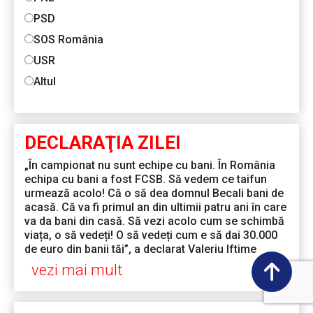
PSD
SOS România
USR
Altul
DECLARAŢIA ZILEI
„În campionat nu sunt echipe cu bani. În România
echipa cu bani a fost FCSB. Să vedem ce taifun
urmează acolo! Că o să dea domnul Becali bani de
acasă. Că va fi primul an din ultimii patru ani în care
va da bani din casă. Să vezi acolo cum se schimbă
viața, o să vedeți! O să vedeți cum e să dai 30.000
de euro din banii tăi”, a declarat Valeriu Iftime
vezi mai mult