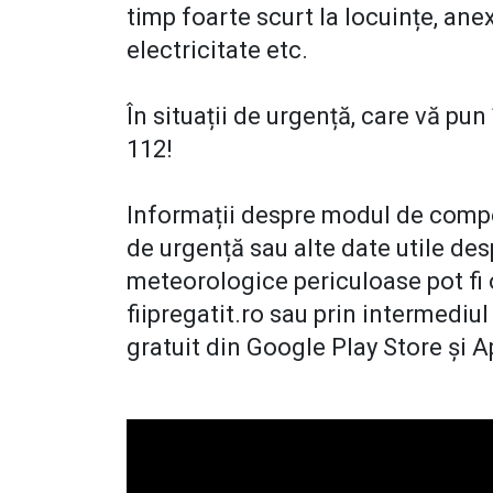
timp foarte scurt la locuințe, ane
electricitate etc.
În situații de urgență, care vă pun 
112!
Informații despre modul de compor
de urgență sau alte date utile d
meteorologice periculoase pot fi 
fiipregatit.ro sau prin intermediul
gratuit din Google Play Store și 