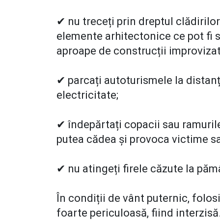
✔ nu treceți prin dreptul clădirilo
elemente arhitectonice ce pot fi 
aproape de construcții improvizat
✔ parcați autoturismele la distanț
electricitate;
✔ îndepărtați copacii sau ramurile
putea cădea şi provoca victime s
✔ nu atingeți firele căzute la păm
În condiții de vânt puternic, folo
foarte periculoasă, fiind interzis