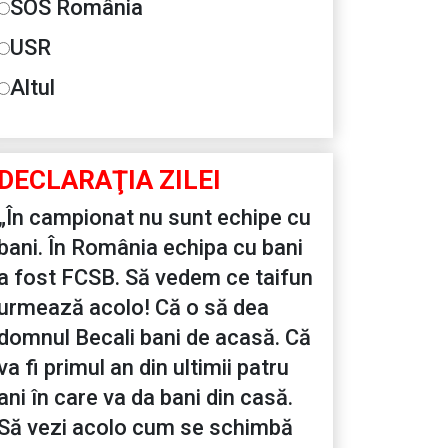
SOS România
USR
Altul
DECLARAŢIA ZILEI
„În campionat nu sunt echipe cu
bani. În România echipa cu bani
a fost FCSB. Să vedem ce taifun
urmează acolo! Că o să dea
domnul Becali bani de acasă. Că
va fi primul an din ultimii patru
ani în care va da bani din casă.
Să vezi acolo cum se schimbă