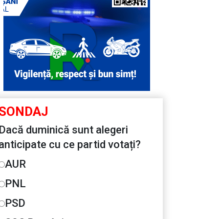
SONDAJ
Dacă duminică sunt alegeri
anticipate cu ce partid votați?
AUR
PNL
PSD