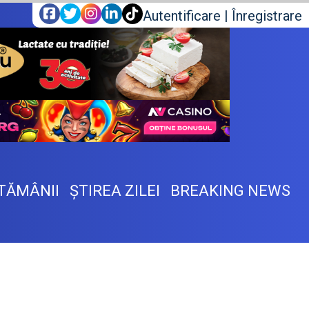
Autentificare
|
Înregistrare
TĂMÂNII
ŞTIREA ZILEI
BREAKING NEWS