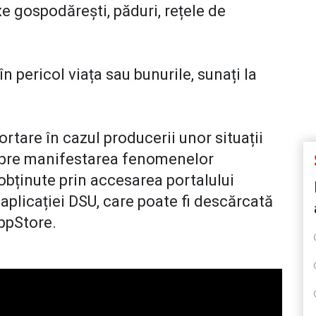
xe gospodărești, păduri, rețele de
în pericol viața sau bunurile, sunați la
tare în cazul producerii unor situații
espre manifestarea fenomenelor
obținute prin accesarea portalului
 aplicației DSU, care poate fi descărcată
AppStore.