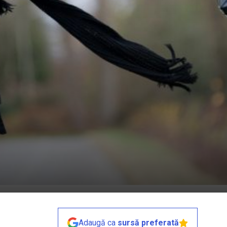
Adaugă ca
sursă preferată