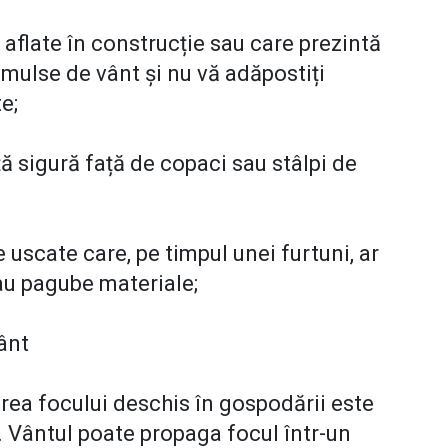
r aflate în construcție sau care prezintă
smulse de vânt și nu vă adăpostiți
e;
ă sigură față de copaci sau stâlpi de
 uscate care, pe timpul unei furtuni, ar
au pagube materiale;
ânt
sirea focului deschis în gospodării este
ă. Vântul poate propaga focul într-un