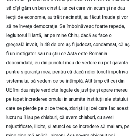
să cîştigăm un ban cinstit, iar cei care vin acum şi ne dau
lecţii de economie, au trăit necinstit, au făcut fraude şi vor
să ne înveţe democraţie. Se îmbolnăvesc foarte repede,
legiuitorul îi iartă, iar pe mine Chiru, dacă aş face o
greşeală invoit, în 48 de ore aş fi judecat, condamnat, că aş
fi un instigator sau nu ştiu ce.Asta este România
deocamdată, eu din punctul meu de vedere nu pot garanta
pentru siguranţa mea, pentru că dacă ridici tonul împotriva
sistemului, să vedem ce se întîmplă. Atît timp cît cei din
UE îmi dau nişte verdicte legate de justiţie şi apare mereu
pe tapet încrederea omului în anumite instituţii ale statului
care se pierde pe zi ce trece, ziariştii şi cei care fac acest
lucru nu îi iau pe chiaburi, că avem chiaburi, cu averi
nejustificate, ilicite, şi atunci eu ce încredere să mai am, pe
mine cine mă apără…nimeni. Aşa ne-am obişnuit noi