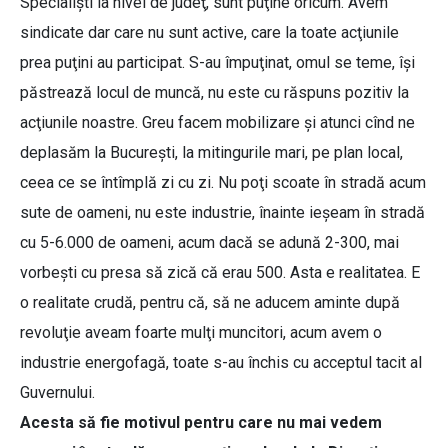
Specialişti la nivel de judeţ, sunt puţine oricum. Avem
sindicate dar care nu sunt active, care la toate acţiunile
prea puţini au participat. S-au împuţinat, omul se teme, îşi
păstrează locul de muncă, nu este cu răspuns pozitiv la
acţiunile noastre. Greu facem mobilizare şi atunci cînd ne
deplasăm la Bucureşti, la mitingurile mari, pe plan local,
ceea ce se întîmplă zi cu zi. Nu poţi scoate în stradă acum
sute de oameni, nu este industrie, înainte ieşeam în stradă
cu 5-6.000 de oameni, acum dacă se adună 2-300, mai
vorbeşti cu presa să zică că erau 500. Asta e realitatea. E
o realitate crudă, pentru că, să ne aducem aminte după
revoluţie aveam foarte mulţi muncitori, acum avem o
industrie energofagă, toate s-au închis cu acceptul tacit al
Guvernului.
Acesta să fie motivul pentru care nu mai vedem