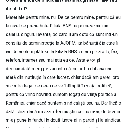
Oferă munca de sindicalist satisfacţii materiale sau
de alt fel?
Materiale pentru mine, nu. De ce pentru mine, pentru că eu
la nivel de preşedinte Filiala BNS nu primesc nici un
salariu, singurul avantaj pe care îl am este că sunt într-un
consiliu de administraţie la AJOFM, iar bănuiţii ăia care îi
iau de acolo îi plătesc la Filiala BNS, ce am pe acolo, fax,
telefon, internet sau mai ştiu eu ce. Asta e tot şi
deocamdată merg pe varianta că, nu pot fi dat aşa uşor
afară din instituţia în care lucrez, chiar dacă am păreri pro
şi contra legat de ceea ce se întîmplă în viaţa politică,
pentru că vrînd nevrînd, suntem legaţi de viaţa politică a
României, chiar dacă suntem sindicalişti sau nu. Dar încă o
dată, chiar dacă mi s-ar oferi nu ştiu ce, nu m-aş dedica, nu
m-aş pune în fundul în două luntre şi în partid şi la sindicat.