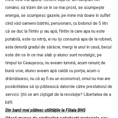
românii, să trăim din ce în ce mai prost, se scumpeşte
energia, se scumpesc gazele, pe mine mă doare în suflet
cînd văd oamenii bătrîni, pensionarii, cu bidonul de 5 litri
că se duc la fîntîni şi iau apă, fîntîni la care apa nu este
potabilă, este cu nitriţi, ei nu îşi consumă apa de la robinet,
asta denotă gradul de sărăcie, mergi la unul în casă, becul
este din ce în ce mai slab şi atunci sunt nostalgic, pe
timpul lui Ceauşescu, nu aveam lumină, acum renunţ de
bună voie, atunci aveam apă caldă cu porţia, acum o
drămăluiesc, nu că aş fi eu un economist, omul nu mai are
posibilitatea să îşi plătească datoriile către prestatorul de
servicii. Ştii ce am cîştigat de la revoluţie? Libertatea de a
bîrfi.
Din banii mei plătesc utilităţile la Filiala BNS