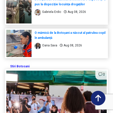
pus la dispoziție locuința drogaților
Gabriela Erdic
Aug 08, 2026
O mămică de la Botoșani a născut al patrulea copil
în ambulanță
Oana Sava
Aug 08, 2026
Stiri Botosani
0