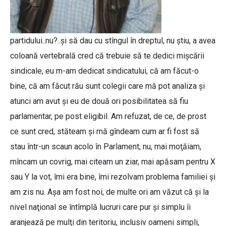
partidului..nu?..şi să dau cu stîngul în dreptul, nu ştiu, a avea
coloană vertebrală cred că trebuie să te dedici mişcării
sindicale, eu m-am dedicat sindicatului, că am făcut-o
bine, că am făcut rău sunt colegii care mă pot analiza şi
atunci am avut şi eu de două ori posibilitatea să fiu
parlamentar, pe post eligibil. Am refuzat, de ce, de prost
ce sunt cred, stăteam şi mă gîndeam cum ar fi fost să
stau într-un scaun acolo în Parlament, nu, mai moţăiam,
mîncam un covrig, mai citeam un ziar, mai apăsam pentru X
sau Y la vot, îmi era bine, îmi rezolvam problema familiei şi
am zis nu. Aşa am fost noi, de multe ori am văzut că şi la
nivel naţional se întîmplă lucruri care pur şi simplu îi
aranjează pe mulţi din teritoriu, inclusiv oameni simpli,