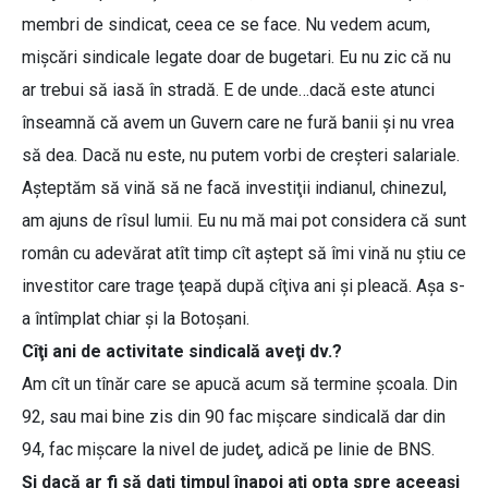
membri de sindicat, ceea ce se face. Nu vedem acum,
mişcări sindicale legate doar de bugetari. Eu nu zic că nu
ar trebui să iasă în stradă. E de unde…dacă este atunci
înseamnă că avem un Guvern care ne fură banii şi nu vrea
să dea. Dacă nu este, nu putem vorbi de creşteri salariale.
Aşteptăm să vină să ne facă investiţii indianul, chinezul,
am ajuns de rîsul lumii. Eu nu mă mai pot considera că sunt
român cu adevărat atît timp cît aştept să îmi vină nu ştiu ce
investitor care trage ţeapă după cîţiva ani şi pleacă. Aşa s-
a întîmplat chiar şi la Botoşani.
Cîţi ani de activitate sindicală aveţi dv.?
Am cît un tînăr care se apucă acum să termine şcoala. Din
92, sau mai bine zis din 90 fac mişcare sindicală dar din
94, fac mişcare la nivel de judeţ, adică pe linie de BNS.
Şi dacă ar fi să daţi timpul înapoi aţi opta spre aceeaşi