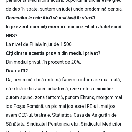
pensionat s-au întors acasă. Suportul financiar este greu
de dus în spate, suntem un judeţ unde predomină pensia.
Oamenilor le este frică să mai iasă în stradă
În prezent cam cîţi membri mai are Filiala Judeţeană
BNS?
La nivel de Filială în jur de 1.500.
Cîţi dintre aceştia provin din mediul privat?
Din mediul privat…în procent de 20%.
Doar atît?
Da, pentru că dacă este să facem o informare mai reală,
să o luăm din Zona Industrială, care este cu amintire
putem spune, zona fantomă, punem Eltrans, mergem mai
jos Poşta Română, un pic mai jos este IRE-ul , mai jos
avem CEC-ul, teatrele, Statistica, Casa de Asigurări de
Sănătate, Sindicatul Penitenciarelor, Sindicatul Medicilor