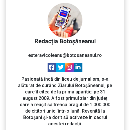
Redacția Botoșăneanul
esteravicoleanu@botosaneanul.ro
Pasionată încă din liceu de jurnalism, s-a
alăturat de curând Ziarului Botoșăneanul, pe
care îl citea de la prima apariție, pe 31
august 2009. A fost primul ziar din județ
care a reușit să treacă pragul de 1.000.000
de cititori unici într-o lună. Revenită la
Botoșani și-a dorit să activeze în cadrul
acestei redacții.