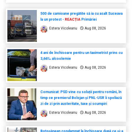
500 de camioane pregătite să ia cu asalt Suceava
la un protest -
REACȚIA
Primăriei
Estera Vicoleanu
Aug 08, 2026
4 ani de închisoare pentru un taximetrist prins cu
3,66‰ alcoolemie
Estera Vicoleanu
Aug 08, 2026
Comunicat: PSD vine cu soluții pentru români, în
timp ce premierul Bolojan și PNL-USR îi spoliază
zi de zi prin austeritate, taxe și scumpiri
Estera Vicoleanu
Aug 08, 2026
Botoșănean condamnat la închisoare după ce și-a