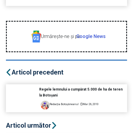
Urmăreşte-ne şi pe
Google News
Articol precedent
Regele lemnului a cumpărat 5.000 de ha de teren
la Botoşani
Redacția Botoșăneanul
Mar 26, 2010
Articol următor