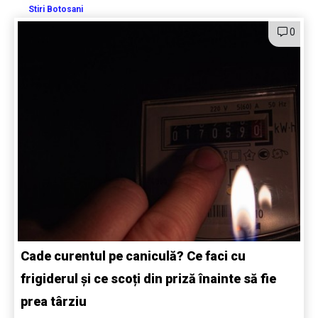
Stiri Botosani
0
Cade curentul pe caniculă? Ce faci cu
frigiderul și ce scoți din priză înainte să fie
prea târziu