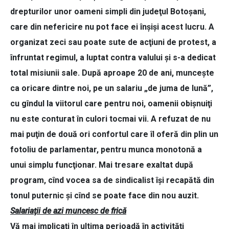
drepturilor unor oameni simpli din judeţul Botoşani,
care din nefericire nu pot face ei înşişi acest lucru. A
organizat zeci sau poate sute de acţiuni de protest, a
înfruntat regimul, a luptat contra valului şi s-a dedicat
total misiunii sale. După aproape 20 de ani, munceşte
ca oricare dintre noi, pe un salariu „de juma de lună”,
cu gîndul la viitorul care pentru noi, oamenii obişnuiţi
nu este conturat în culori tocmai vii. A refuzat de nu
mai puţin de două ori confortul care îl oferă din plin un
fotoliu de parlamentar, pentru munca monotonă a
unui simplu funcţionar. Mai tresare exaltat după
program, cînd vocea sa de sindicalist îşi recapătă din
tonul puternic şi cînd se poate face din nou auzit.
Salariaţii de azi muncesc de frică
Vă mai implicaţi în ultima perioadă în activităţi