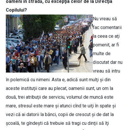
oameni în stradă, cu excepţia celor de la Direcţia
Copilului?
Nu vreau să
fac comentarii
la ceea ce aţi
pomenit, ar fi
multe de
discutat dar nu
vreau să intru
în polemică cu nimeni. Asta e, adică sunt mulţi şi din
aceste instituţii care au plecat, oamenii sunt, un om la
două, trei atribuţii de serviciu, volumul de muncă este
mare, stresul este mare şi atunci cînd te uiţi în spate şi
vezi că ai datorii la bănci, copii de crescut şi de dat la
şcoală, te gîndeşti că trebuie să tragi cu dinţii să îţi