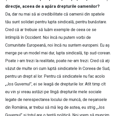
direcţie, aceea de a apăra drepturile oamenilor?
Da, dar nu mai să ai credibilitate că oamenii din spatele
tău sunt solidari pentru lupta sindicală, pentru bunăstare.
Cred că ar trebuie să luăm exemple de ceea ce se
întîmplă în Occident. Noi încă nu putem vorbi de
Comunitate Europeană, noi încă nu suntem europeni. Eu aş
merge pe un model mai dur, lupta sindicală, tip sud-corean.
Poate i-am trezi la realitate, poate ne-am trezi. Cred că aţi
văzut de multe ori cum luptă sindicatele în Coreea de Sud,
pentru un drept al lor. Pentru că sindicatele nu fac acolo
„Jos Guvernul”, ei se leagă de drepturile lor. Atît timp cît
eu vin şi vreau astăzi pe lîngă drepturile mele sociale
legate de nerespectarea locului de muncă, de neşansele
din România, ar trebui să mă leg de astea, eu strig „Jos
Guvernul” şi totul are o tentă politică. Noi vrem să muncim,