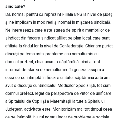
sindicale?
Da, normal, pentru că reprezint Filiala BNS la nivel de judeţ
şi ne implicăm în mod real şi normal în mişcarea sindicală.
Ne interesează care este starea de spirit a membrilor de
sindicat din fiecare sindicat afiliat pe plan local, care sunt
afiliate la rîndul lor la nivel de Confederaţie. Chiar am purtat
discuţii pe tema asta, probleme sau nemulţumiri cu
domnul prefect, chiar acum o săptămînă, cînd a fost
informat de starea de nemulţumire în general asupra a
ceea ce se întîmplă în fiecare unitate, săptămîna asta am
avut o discuţie cu Sindicatul Medicilor Specialişti, tot cum
domnul prefect, legat de perspectiva de viitor de unificare
a Spitalului de Copii şi a Maternităţii la tutela Spitalului
Judeţean, activitate este. Monitorizăm mai tot timpul ceea
ce se întîmplă în jurul nostru legat de problemele sociale,