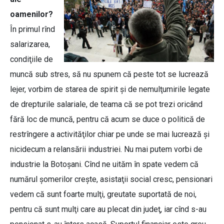
oamenilor?
În primul rînd
salarizarea,
condiţiile de
muncă sub stres, să nu spunem că peste tot se lucrează
lejer, vorbim de starea de spirit şi de nemulţumirile legate
de drepturile salariale, de teama că se pot trezi oricând
fără loc de muncă, pentru că acum se duce o politică de
restrîngere a activităţilor chiar pe unde se mai lucrează şi
nicidecum a relansării industriei. Nu mai putem vorbi de
industrie la Botoşani. Cînd ne uităm în spate vedem că
numărul şomerilor creşte, asistaţii social cresc, pensionari
vedem că sunt foarte mulţi, greutate suportată de noi,
pentru că sunt mulţi care au plecat din judeţ, iar cînd s-au