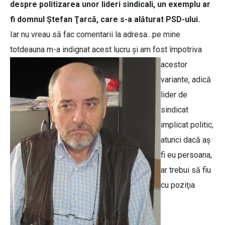
despre politizarea unor lideri sindicali, un exemplu ar
fi domnul Ştefan Ţarcă, care s-a alăturat PSD-ului.
Iar nu vreau să fac comentarii la adresa…pe mine
totdeauna m-a indignat acest
lucru şi am fost împotriva
acestor
variante, adică
lider de
sindicat
implicat politic,
atunci dacă aş
fi eu persoana,
ar trebui să fiu
cu poziţia