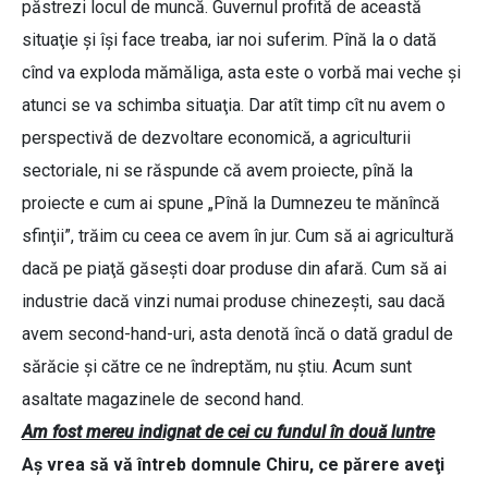
păstrezi locul de muncă. Guvernul profită de această
situaţie şi îşi face treaba, iar noi suferim. Pînă la o dată
cînd va exploda mămăliga, asta este o vorbă mai veche şi
atunci se va schimba situaţia. Dar atît timp cît nu avem o
perspectivă de dezvoltare economică, a agriculturii
sectoriale, ni se răspunde că avem proiecte, pînă la
proiecte e cum ai spune „Pînă la Dumnezeu te mănîncă
sfinţii”, trăim cu ceea ce avem în jur. Cum să ai agricultură
dacă pe piaţă găseşti doar produse din afară. Cum să ai
industrie dacă vinzi numai produse chinezeşti, sau dacă
avem second-hand-uri, asta denotă încă o dată gradul de
sărăcie şi către ce ne îndreptăm, nu ştiu. Acum sunt
asaltate magazinele de second hand.
Am fost mereu indignat de cei cu fundul în două luntre
Aş vrea să vă întreb domnule Chiru, ce părere aveţi