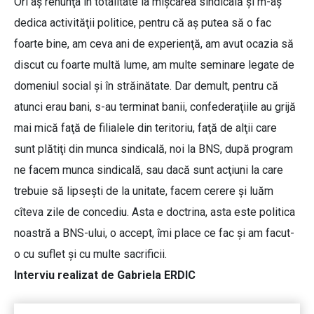
Ori aş renunţa în totalitate la mişcarea sindicală şi m-aş
dedica activităţii politice, pentru că aş putea să o fac
foarte bine, am ceva ani de experienţă, am avut ocazia să
discut cu foarte multă lume, am multe seminare legate de
domeniul social şi în străinătate. Dar demult, pentru că
atunci erau bani, s-au terminat banii, confederaţiile au grijă
mai mică faţă de filialele din teritoriu, faţă de alţii care
sunt plătiţi din munca sindicală, noi la BNS, după program
ne facem munca sindicală, sau dacă sunt acţiuni la care
trebuie să lipseşti de la unitate, facem cerere şi luăm
cîteva zile de concediu. Asta e doctrina, asta este politica
noastră a BNS-ului, o accept, îmi place ce fac şi am facut-
o cu suflet şi cu multe sacrificii.
Interviu realizat de Gabriela ERDIC