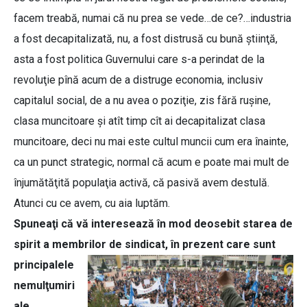
facem treabă, numai că nu prea se vede…de ce?…industria
a fost decapitalizată, nu, a fost distrusă cu bună ştiinţă,
asta a fost politica Guvernului care s-a perindat de la
revoluţie pînă acum de a distruge economia, inclusiv
capitalul social, de a nu avea o poziţie, zis fără ruşine,
clasa muncitoare şi atît timp cît ai decapitalizat clasa
muncitoare, deci nu mai este cultul muncii cum era înainte,
ca un punct strategic, normal că acum e poate mai mult de
înjumătăţită populaţia activă, că pasivă avem destulă.
Atunci cu ce avem, cu aia luptăm.
Spuneaţi că vă interesează în mod deosebit starea de
spirit a membrilor de
sindicat, în prezent care sunt
principalele
nemulţumiri
ale