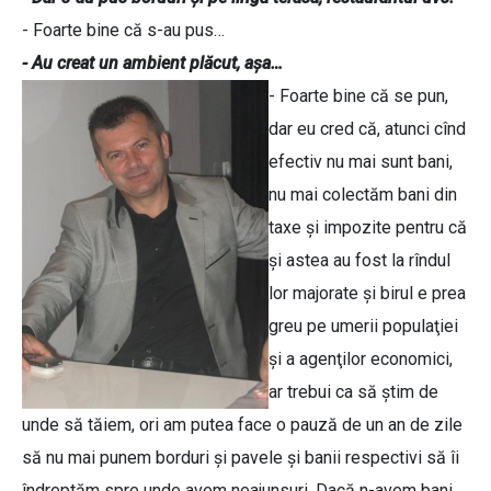
- Foarte bine că s-au pus…
- Au creat un ambient plăcut, aşa…
- Foarte bine că se pun,
dar eu cred că, atunci cînd
efectiv nu mai sunt bani,
nu mai colectăm bani din
taxe şi impozite pentru că
şi astea au fost la rîndul
lor majorate şi birul e prea
greu pe umerii populaţiei
şi a agenţilor economici,
ar trebui ca să ştim de
unde să tăiem, ori am putea face o pauză de un an de zile
să nu mai punem borduri şi pavele şi banii respectivi să îi
îndreptăm spre unde avem neajunsuri. Dacă n-avem bani