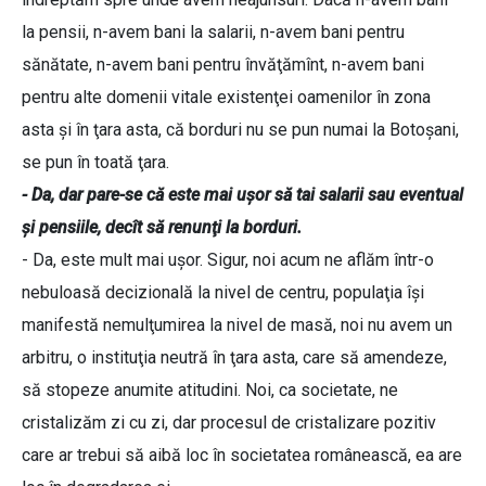
la pensii, n-avem bani la salarii, n-avem bani pentru
sănătate, n-avem bani pentru învăţămînt, n-avem bani
pentru alte domenii vitale existenţei oamenilor în zona
asta şi în ţara asta, că borduri nu se pun numai la Botoşani,
se pun în toată ţara.
- Da, dar pare-se că este mai uşor să tai salarii sau eventual
şi pensiile, decît să renunţi la borduri.
- Da, este mult mai uşor. Sigur, noi acum ne aflăm într-o
nebuloasă decizională la nivel de centru, populaţia îşi
manifestă nemulţumirea la nivel de masă, noi nu avem un
arbitru, o instituţia neutră în ţara asta, care să amendeze,
să stopeze anumite atitudini. Noi, ca societate, ne
cristalizăm zi cu zi, dar procesul de cristalizare pozitiv
care ar trebui să aibă loc în societatea românească, ea are