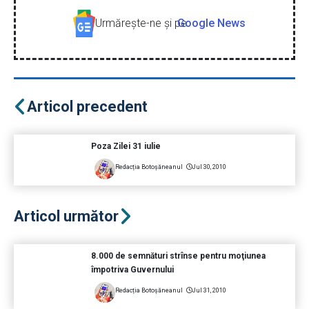
Urmăreşte-ne şi pe
Google News
Articol precedent
Poza Zilei 31 iulie
Redacția Botoșăneanul
Jul 30, 2010
Articol următor
8.000 de semnături strînse pentru moţiunea
împotriva Guvernului
Redacția Botoșăneanul
Jul 31, 2010