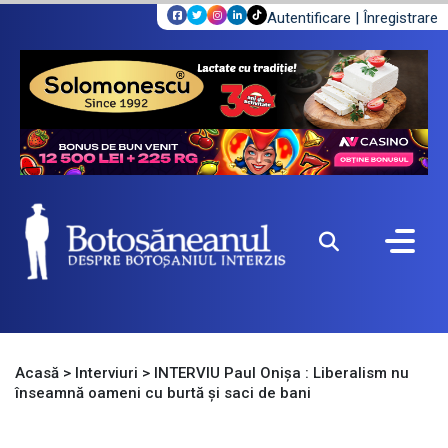
Autentificare
|
Înregistrare
Acasă
>
Interviuri
>
INTERVIU Paul Onişa : Liberalism nu
înseamnă oameni cu burtă şi saci de bani