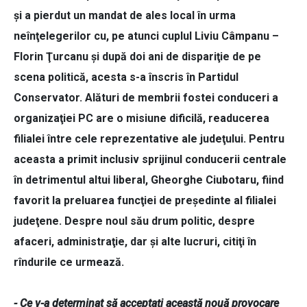
şi a pierdut un mandat de ales local în urma
neînţelegerilor cu, pe atunci cuplul Liviu Câmpanu –
Florin Ţurcanu şi după doi ani de dispariţie de pe
scena politică, acesta s-a înscris în Partidul
Conservator. Alături de membrii fostei conduceri a
organizaţiei PC are o misiune dificilă, readucerea
filialei între cele reprezentative ale judeţului. Pentru
aceasta a primit inclusiv sprijinul conducerii centrale
în detrimentul altui liberal, Gheorghe Ciubotaru, fiind
favorit la preluarea funcţiei de preşedinte al filialei
judeţene. Despre noul său drum politic, despre
afaceri, administraţie, dar şi alte lucruri, citiţi în
rîndurile ce urmează.
- Ce v-a determinat să acceptaţi această nouă provocare