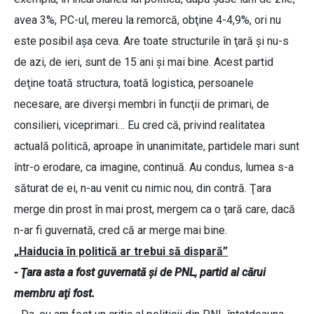
avea 3%, PC-ul, mereu la remorcă, obţine 4-4,9%, ori nu
este posibil aşa ceva. Are toate structurile în ţară şi nu-s
de azi, de ieri, sunt de 15 ani şi mai bine. Acest partid
deţine toată structura, toată logistica, persoanele
necesare, are diverşi membri în funcţii de primari, de
consilieri, viceprimari… Eu cred că, privind realitatea
actuală politică, aproape în unanimitate, partidele mari sunt
într-o erodare, ca imagine, continuă. Au condus, lumea s-a
săturat de ei, n-au venit cu nimic nou, din contră. Ţara
merge din prost în mai prost, mergem ca o ţară care, dacă
n-ar fi guvernată, cred că ar merge mai bine.
„Haiducia în politică ar trebui să dispară”
- Ţara asta a fost guvernată şi de PNL, partid al cărui
membru aţi fost.