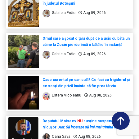
în județul Botoșani
Gabriela Erdic
Aug 09, 2026
Omul care a șocat o țară după ce a ucis cu bâta un
câine la Zosin pierde încă o bătălie în instanță
Gabriela Erdic
Aug 09, 2026
Cade curentul pe caniculă? Ce faci cu frigiderul și
ce scoți din priză înainte să fie prea târziu
Estera Vicoleanu
Aug 08, 2026
Deputatul Moiseev
NU
susține suspendarea lui
Nicușor Dan:
Să înceteze să îmi mai trimită mesaje
Oana Sava
Aug 08, 2026