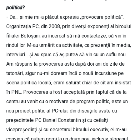
politică?
- Da… şi mie mi-a plăcut expresia „provocare politică”.
Organizaţia PC, din 2008, prin diverşi exponenţi ai biroului
filialei Botoşani, au încercat să mă contacteze, să vin în
rîndul lor. M-au urmărit ca activitate, ca prezenţă în media,
interviuri… şi au spus că aş putea să vin cu un suflu nou.
Am răspuns la provocarea asta după doi ani de zile de
tatonări, sigur nu-mi doream încă o nouă incursiune pe
scena politică locală, eram saturat chiar de cît am insistat
în PNL. Provocarea a fost acceptată prin faptul că de la
centru au venit cu o motivare de program politic, este un
nou proiect politic al PC-ului, din discuţiile avute cu
preşedintele PC Daniel Constantin şi cu ceilalţi
vicepreşedinţi şi cu secretarul biroului executiv, ei m-au
convins că putem porni la un drum nou, inclusiv sloganul