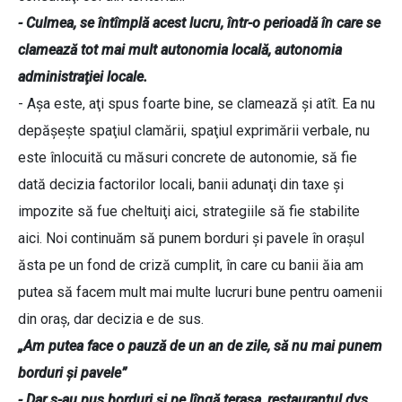
- Culmea, se întîmplă acest lucru, într-o perioadă în care se
clamează tot mai mult autonomia locală, autonomia
administraţiei locale.
- Aşa este, aţi spus foarte bine, se clamează şi atît. Ea nu
depăşeşte spaţiul clamării, spaţiul exprimării verbale, nu
este înlocuită cu măsuri concrete de autonomie, să fie
dată decizia factorilor locali, banii adunaţi din taxe şi
impozite să fue cheltuiţi aici, strategiile să fie stabilite
aici. Noi continuăm să punem borduri şi pavele în oraşul
ăsta pe un fond de criză cumplit, în care cu banii ăia am
putea să facem mult mai multe lucruri bune pentru oamenii
din oraş, dar decizia e de sus.
„Am putea face o pauză de un an de zile, să nu mai punem
borduri şi pavele”
- Dar s-au pus borduri şi pe lîngă terasa, restaurantul dvs.