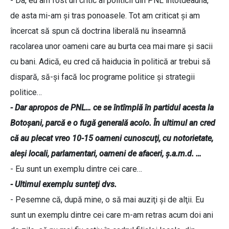
- Da, eu am fost un critic al politicii din PNL întotdeauna,
de asta mi-am şi tras ponoasele. Tot am criticat şi am
încercat să spun că doctrina liberală nu înseamnă
racolarea unor oameni care au burta cea mai mare şi sacii
cu bani. Adică, eu cred că haiducia în politică ar trebui să
dispară, să-şi facă loc programe politice şi strategii
politice…
- Dar apropos de PNL… ce se întîmplă în partidul acesta la
Botoşani, parcă e o fugă generală acolo. În ultimul an cred
că au plecat vreo 10-15 oameni cunoscuţi, cu notorietate,
aleşi locali, parlamentari, oameni de afaceri, ş.a.m.d. …
- Eu sunt un exemplu dintre cei care…
- Ultimul exemplu sunteţi dvs.
- Pesemne că, după mine, o să mai auziţi şi de alţii. Eu
sunt un exemplu dintre cei care m-am retras acum doi ani