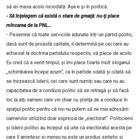
să iei masa acolo niciodată. Aşa e şi în politică.
- Să înţelegem că există o stare de greaţă: nu-ţi place
mîncarea de la PNL…
- Pesemne că toate serviciile adunate într-un partid politic,
dacă sunt de proastă calitate, îi determină pe cei care au
achiesat la doctrina partidului respectiv, să plece de acolo.
Eu cred că a venit timpul, şi îmi place foarte mult sloganul
„schimbarea începe acum”, ca în partide odată şi odată să
se trezească liderii, cei care sunt numiţi sau care nu au
capacitatea de a conduce politic să se retragă şi să facă
loc la alţi oameni care vin chiar cu ştiinţa de a conduce în
spaţiul politic pentru că noi nu putem să ne mai adresăm
oamenilor utilizînd doar expresia de „electorat”. Politicienii
şi liderii politici au început să uite că electoratul acesta pe
care îl amintesc ei mereu nu este un produs sintetic şi