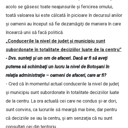
acolo se găsesc toate neajunsurile şi fericirea omului,
toată valoarea lui este călcată în picioare în decursul anilor
şi oamenii au început să fie dezamăgiţi de maniera în care
încearcă unii să facă politică.
„Conducerile la nivel de judeţ şi municipiu sunt
subordonate în totalitate deciziilor luate de la centru”
- Dvs. sunteţi şi un om de afaceri. Dacă ar fi să aveţi
puterea să schimbaţi un lucru la nivel de Botoşani în
relaţia administraţie – oameni de afaceri, care ar fi?
- Cred că în momentul actual conducerile la nivel de judeţ
şi municipiu sunt subordonate în totalitate deciziilor luate
de la centru. La ora actuală cei care ne condus şi-ar dori,
sunt convins, ca lucrurile să meargă mai bine, dar pentru
că deciziile se iau la centru, şi am senzaţia că nu sunt
consultaţi cei din teritoriu…