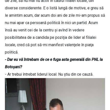
de zile, să nu mai fiu activ în cadrul filialei locale, din
diverse considerente. E o listă lungă de motive, e greu să
le amintim acum, dar acum doi ani de zile mi-am propus să
nu mai apar ca persoană politică în nici un partid. Acum
însă au venit cei de la centru şi avînd în vedere
posibilitatea de a candida pe poziţia de lider al filialei
locale, cred că pot să-mi manifest valenţele în piaţa
politică.
- Dar eu vă întrebam de ce e fuga asta generală din PNL la
Botoşani?
- Ar trebui întrebat liderul local. Nu ştiu din ce cauză.