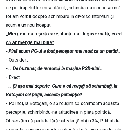
de pe drapelul lor mi-a plăcut, „schimbarea începe acum”…
tot am vorbit despre schimbare în diverse interviuri şi
acum e un nou început.
„Mergem ca o ţară care, dacă n-ar fi guvernată, cred
că ar merge mai bine”
- Pînă acum PC-ul a fost perceput mai mult ca un partid…
- Outsider…
- … De buzunar, de remorcă la maşina PSD-ului…
- Exact
- … Şi aşa mai departe. Cum o să reuşiţi să schimbaţi, la
Botoşani cel puţin, această percepţie?
- Păi noi, la Botoşani, o să reuşim să schimbăm această
percepţie, schimbîndu-ne atitudinea în piaţa politică.
Observăm că partide fără substanţă obţin 3%, PIN-ul de
exemplu, în incursiunea lui politică, după şase luni de zile,