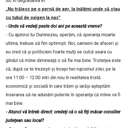
loc în degradarea ei.
„Nu trăiesc pe o pernă de aer, la înălţimi unde să stau
cu tubul de oxigen la nas”
- Unde vă vedeţi peste doi ani pe această vreme?
- Cu ajutorul lui Dumnezeu, sperăm, că speranţa moarte
ultima, trebuie să fim optimişti. Noi, oamenii de afaceri şi
eu cred că şi politicieni foarte mulţi se culcă seara cu
gîndul că mîine dimineaţă o să fie mai bine. Tristeţea este
că, după ce te trezeşti şi începi hei-rupismul zilei, pe la
ora 11:00 – 12:00 intri din nou în realitatea tristă
economică şi socială în care trăim şi iarăşi aşteptăm
înserarea să ne adunăm puterile în speranţa că mîine va fi
mai bine.
- Atunci vă întreb direct: credeţi că o să fiţi măcar consilier
judeţean sau local?