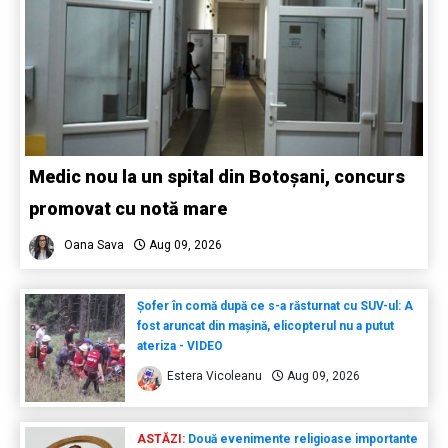
Medic nou la un spital din Botoșani, concurs
promovat cu notă mare
Oana Sava
Aug 09, 2026
Șofer în comă după ce s-a răsturnat cu SUV-ul: A
fost aruncat din mașină, elicopterul nu a putut
ateriza - VIDEO
Estera Vicoleanu
Aug 09, 2026
ASTĂZI:
Două evenimente religioase importante