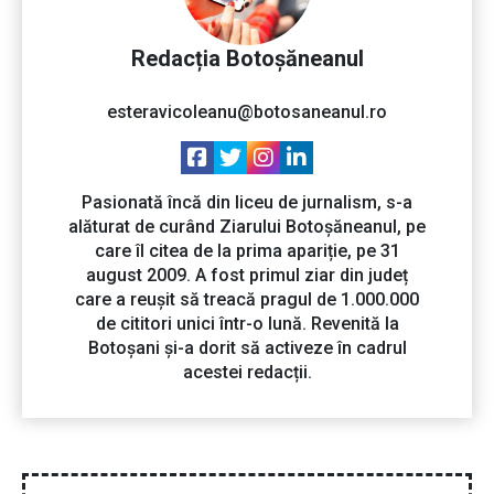
Redacția Botoșăneanul
esteravicoleanu@botosaneanul.ro
Pasionată încă din liceu de jurnalism, s-a
alăturat de curând Ziarului Botoșăneanul, pe
care îl citea de la prima apariție, pe 31
august 2009. A fost primul ziar din județ
care a reușit să treacă pragul de 1.000.000
de cititori unici într-o lună. Revenită la
Botoșani și-a dorit să activeze în cadrul
acestei redacții.