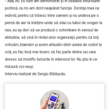
- Aaa, nu. Eu cum am demonstrat şi în cealaltă incursiune
politică, nu mi-am dorit neapărat funcţie. Dorinţa mea ca
individ, pentru că trăiesc între oameni şi nu undeva pe o
pernă de aer la înălţimi unde să stau cu tubul de oxigen la
nas, eu aş dori să se producă o schimbare în sensul de
atitudine, să vină în rîndul unor organizaţii, pentru că toţi
criticăm, blamăm şi avem atitudini dintr-astea de vorbit la
colţ, eu fac încă mai încerc să fac parte dintre cei care
doresc să modific lucrurile în interiorul lor. Nu ştiu în ce
măsură voi reuşi.
Interviu realizat de Sergiu Bălăşcău