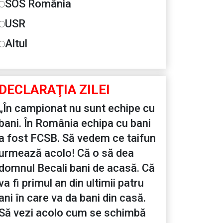
SOS România
USR
Altul
DECLARAŢIA ZILEI
„În campionat nu sunt echipe cu
bani. În România echipa cu bani
a fost FCSB. Să vedem ce taifun
urmează acolo! Că o să dea
domnul Becali bani de acasă. Că
va fi primul an din ultimii patru
ani în care va da bani din casă.
Să vezi acolo cum se schimbă