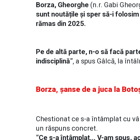
Borza, Gheorghe
(n.r. Gabi Gheo
sunt noutățile și sper să-i folosim
rămas din 2025.
Pe de altă parte, n-o să facă part
indisciplină”
, a spus Gâlcă, la înt
Borza, șanse de a juca la Boto
Chestionat ce s-a întâmplat cu vâr
un răspuns concret.
”Ce s-a întâmplat... V-am spus, act