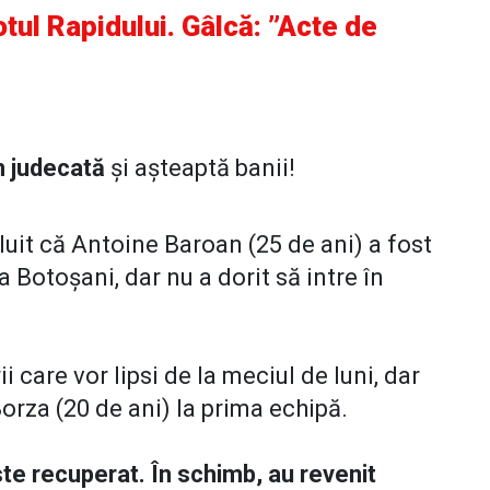
otul Rapidului. Gâlcă: ”Acte de
n judecată
și așteaptă banii!
ăluit că Antoine Baroan (25 de ani) a fost
a Botoșani, dar nu a dorit să intre în
i care vor lipsi de la meciul de luni, dar
Borza (20 de ani) la prima echipă.
este recuperat. În schimb, au revenit