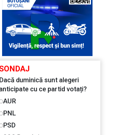
SONDAJ
Dacă duminică sunt alegeri
anticipate cu ce partid votați?
AUR
PNL
PSD