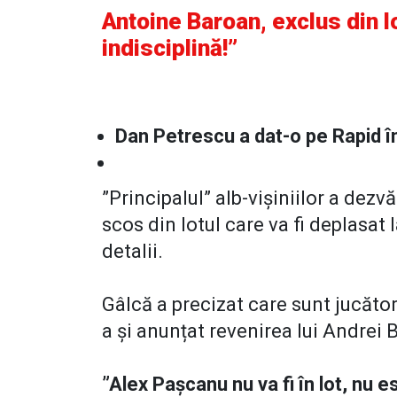
Antoine Baroan, exclus din l
indisciplină!”
Dan Petrescu a dat-o pe Rapid î
”Principalul” alb-vișiniilor a dezv
scos din lotul care va fi deplasat l
detalii.
Gâlcă a precizat care sunt jucători
a și anunțat revenirea lui Andrei 
”Alex Pașcanu nu va fi în lot, nu 