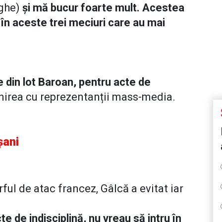
rghe)
și mă bucur foarte mult. Acestea
 în aceste trei meciuri care au mai
e din lot Baroan, pentru acte de
âlnirea cu reprezentanții mass-media.
șani
ful de atac francez, Gâlcă a evitat iar
e de indisciplină, nu vreau să intru în