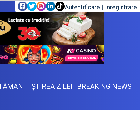
Autentificare
|
Înregistrare
TĂMÂNII
ŞTIREA ZILEI
BREAKING NEWS