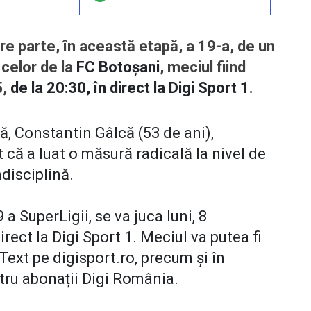
are parte, în această etapă, a 19-a, de un
celor de la
FC Botoșani
, meciul fiind
5,
de la 20:30, în direct la Digi Sport 1
.
, Constantin Gâlcă (53 de ani),
t că a luat o măsură radicală la nivel de
disciplină.
9 a SuperLigii, se va juca luni, 8
irect la Digi Sport 1. Meciul va putea fi
Text pe digisport.ro, precum și în
ntru abonații Digi România.