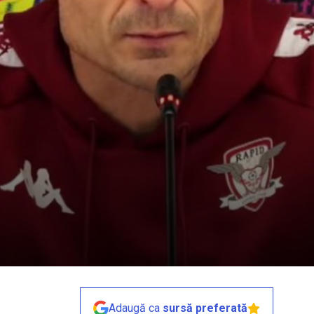
Adaugă ca
sursă preferată