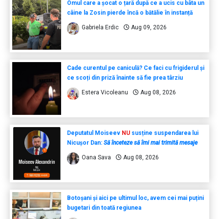
Omul care a șocat o țară după ce a ucis cu bâta un
câine la Zosin pierde încă o bătălie în instanță
Gabriela Erdic
Aug 09, 2026
Cade curentul pe caniculă? Ce faci cu frigiderul și
ce scoți din priză înainte să fie prea târziu
Estera Vicoleanu
Aug 08, 2026
Deputatul Moiseev
NU
susține suspendarea lui
Nicușor Dan:
Să înceteze să îmi mai trimită mesaje
Oana Sava
Aug 08, 2026
Botoșani și aici pe ultimul loc, avem cei mai puțini
bugetari din toată regiunea