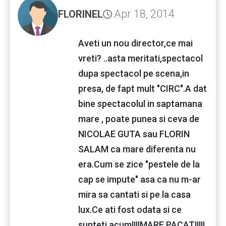
Apr 18, 2014
FLORINEL
Aveti un nou director,ce mai
vreti? ..asta meritati,spectacol
dupa spectacol pe scena,in
presa, de fapt mult "CIRC".A dat
bine spectacolul in saptamana
mare , poate punea si ceva de
NICOLAE GUTA sau FLORIN
SALAM ca mare diferenta nu
era.Cum se zice "pestele de la
cap se impute" asa ca nu m-ar
mira sa cantati si pe la casa
lux.Ce ati fost odata si ce
sunteti acum!!!!MARE PACAT!!!!!