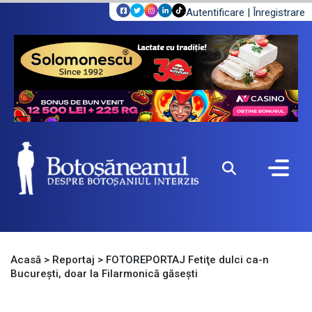
Autentificare
|
Înregistrare
Acasă
>
Reportaj
>
FOTOREPORTAJ Fetiţe dulci ca-n
Bucureşti, doar la Filarmonică găseşti