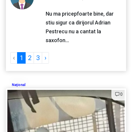
Nu ma pricepfoarte bine, dar
stiu sigur ca dirijorul Adrian
Pestrecu nu a cantat la
saxofon...
‹
1
2
3
›
Naţional
0