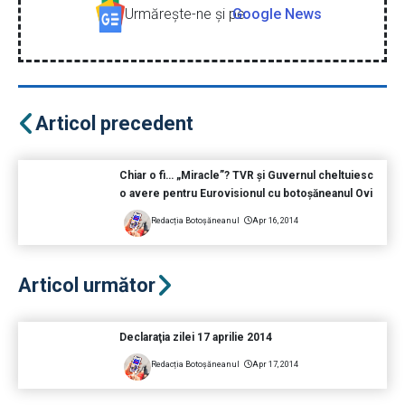
Urmăreşte-ne şi pe
Google News
Articol precedent
Chiar o fi… „Miracle”? TVR şi Guvernul cheltuiesc
o avere pentru Eurovisionul cu botoşăneanul Ovi
Redacția Botoșăneanul
Apr 16, 2014
Articol următor
Declaraţia zilei 17 aprilie 2014
Redacția Botoșăneanul
Apr 17, 2014