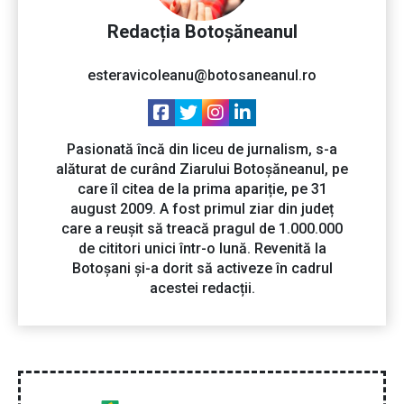
Redacția Botoșăneanul
esteravicoleanu@botosaneanul.ro
Pasionată încă din liceu de jurnalism, s-a
alăturat de curând Ziarului Botoșăneanul, pe
care îl citea de la prima apariție, pe 31
august 2009. A fost primul ziar din județ
care a reușit să treacă pragul de 1.000.000
de cititori unici într-o lună. Revenită la
Botoșani și-a dorit să activeze în cadrul
acestei redacții.