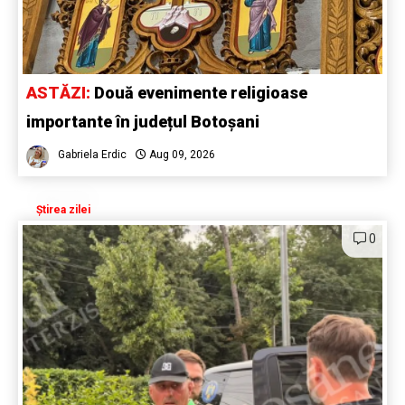
ASTĂZI:
Două evenimente religioase
importante în județul Botoșani
Gabriela Erdic
Aug 09, 2026
Știrea zilei
0