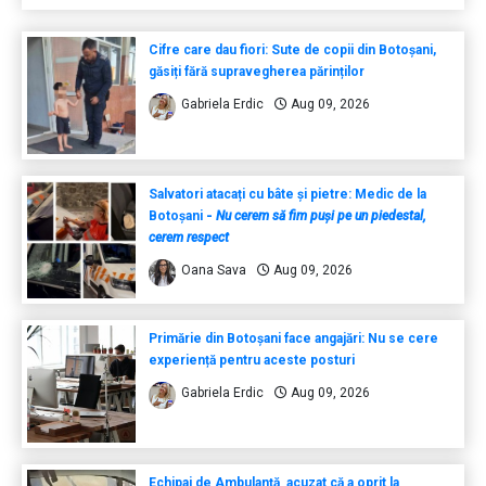
Cifre care dau fiori: Sute de copii din Botoșani,
găsiți fără supravegherea părinților
Gabriela Erdic
Aug 09, 2026
Salvatori atacați cu bâte și pietre: Medic de la
Botoșani
-
Nu cerem să fim puși pe un piedestal,
cerem respect
Oana Sava
Aug 09, 2026
Primărie din Botoșani face angajări: Nu se cere
experiență pentru aceste posturi
Gabriela Erdic
Aug 09, 2026
Echipaj de Ambulanță acuzat că a oprit la