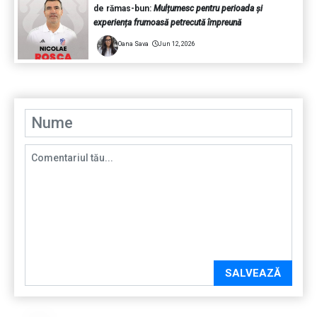
de rămas-bun:
Mulțumesc pentru perioada și
experiența frumoasă petrecută împreună
Oana Sava
Jun 12, 2026
SALVEAZĂ