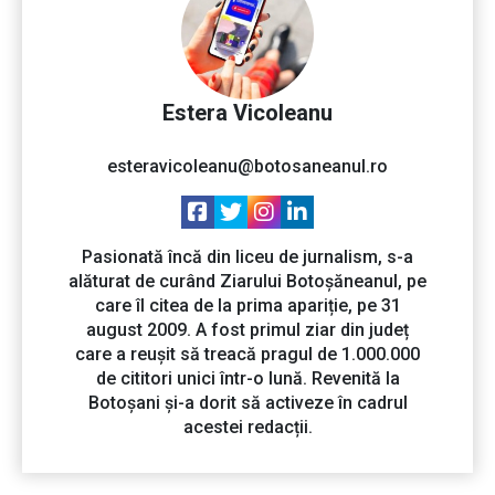
Estera Vicoleanu
esteravicoleanu@botosaneanul.ro
Pasionată încă din liceu de jurnalism, s-a
alăturat de curând Ziarului Botoșăneanul, pe
care îl citea de la prima apariție, pe 31
august 2009. A fost primul ziar din județ
care a reușit să treacă pragul de 1.000.000
de cititori unici într-o lună. Revenită la
Botoșani și-a dorit să activeze în cadrul
acestei redacții.