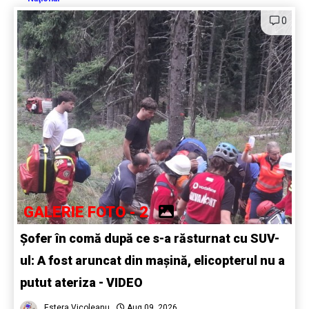
0
GALERIE FOTO - 2
Șofer în comă după ce s-a răsturnat cu SUV-
ul: A fost aruncat din mașină, elicopterul nu a
putut ateriza - VIDEO
Estera Vicoleanu
Aug 09, 2026