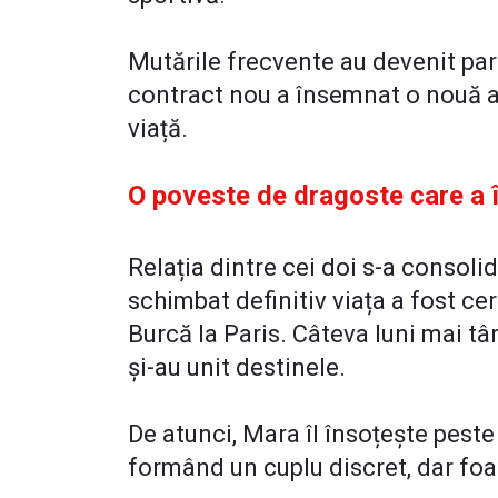
Mutările frecvente au devenit parte
contract nou a însemnat o nouă ada
viață.
O poveste de dragoste care a î
Relația dintre cei doi s-a consolid
schimbat definitiv viața a fost ce
Burcă la Paris. Câteva luni mai târz
și-au unit destinele.
De atunci, Mara îl însoțește peste
formând un cuplu discret, dar foar