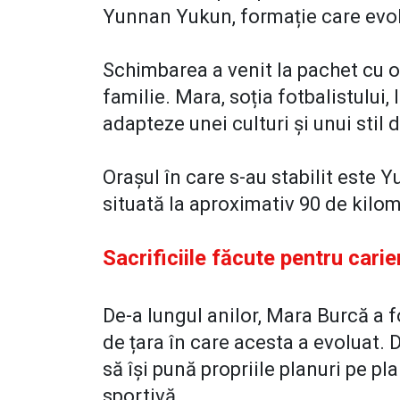
Yunnan Yukun, formație care evol
Schimbarea a venit la pachet cu 
familie. Mara, soția fotbalistului,
adapteze unei culturi și unui stil 
Orașul în care s-au stabilit este Y
situată la aproximativ 90 de kilo
Sacrificiile făcute pentru carie
De-a lungul anilor, Mara Burcă a f
de țara în care acesta a evoluat. 
să își pună propriile planuri pe pl
sportivă.