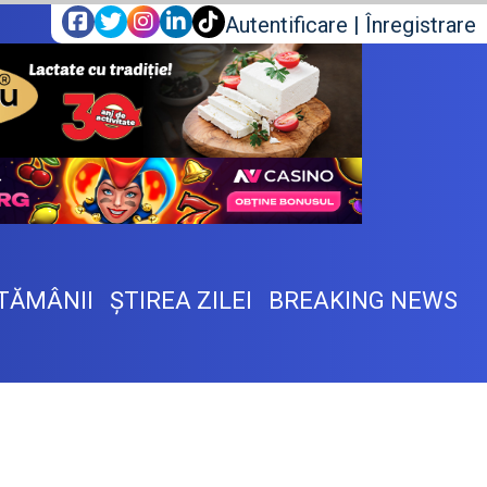
Autentificare
|
Înregistrare
TĂMÂNII
ŞTIREA ZILEI
BREAKING NEWS