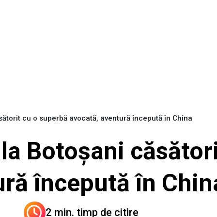
ăsătorit cu o superbă avocată, aventură începută în China
 la Botoșani căsător
ură începută în Chi
2 min. timp de citire