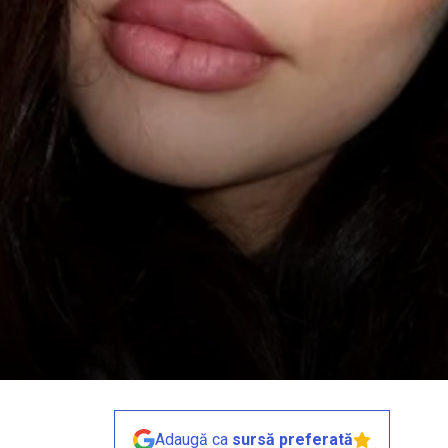
Adaugă ca
sursă preferată