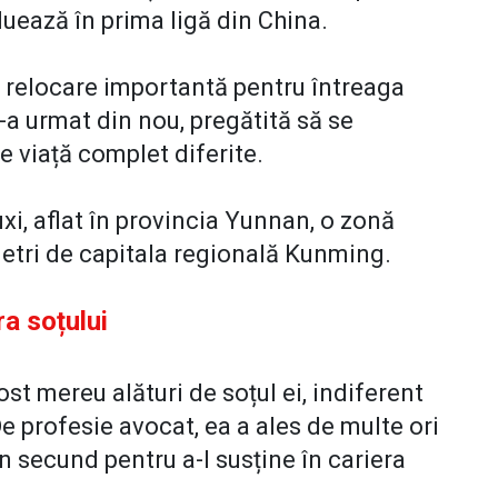
uează în prima ligă din China.
o relocare importantă pentru întreaga
 l-a urmat din nou, pregătită să se
de viață complet diferite.
uxi, aflat în provincia Yunnan, o zonă
metri de capitala regională Kunming.
ra soțului
ost mereu alături de soțul ei, indiferent
De profesie avocat, ea a ales de multe ori
an secund pentru a-l susține în cariera