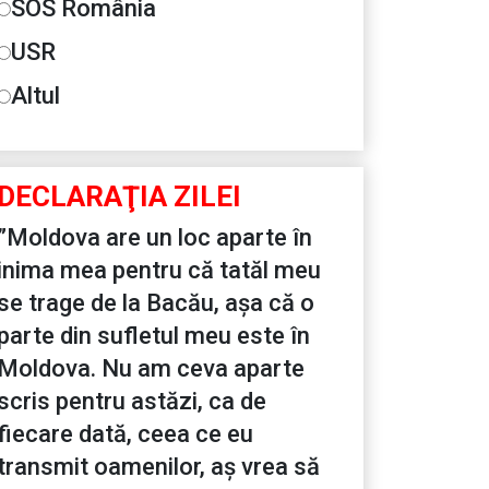
SOS România
USR
Altul
DECLARAŢIA ZILEI
”Moldova are un loc aparte în
inima mea pentru că tatăl meu
se trage de la Bacău, așa că o
parte din sufletul meu este în
Moldova. Nu am ceva aparte
scris pentru astăzi, ca de
fiecare dată, ceea ce eu
transmit oamenilor, aș vrea să