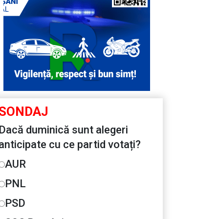
SONDAJ
Dacă duminică sunt alegeri
anticipate cu ce partid votați?
AUR
PNL
PSD