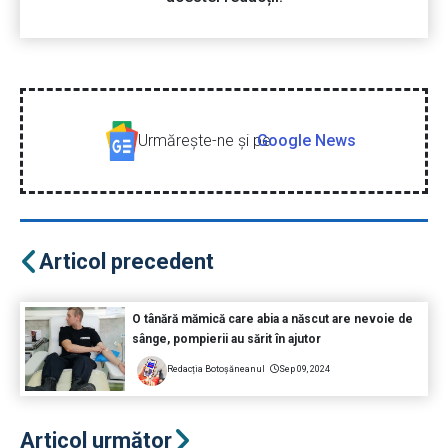
Urmăreşte-ne şi pe
Google News
Articol precedent
O tânără mămică care abia a născut are nevoie de
sânge, pompierii au sărit în ajutor
Redacția Botoșăneanul
Sep 09, 2024
Articol următor