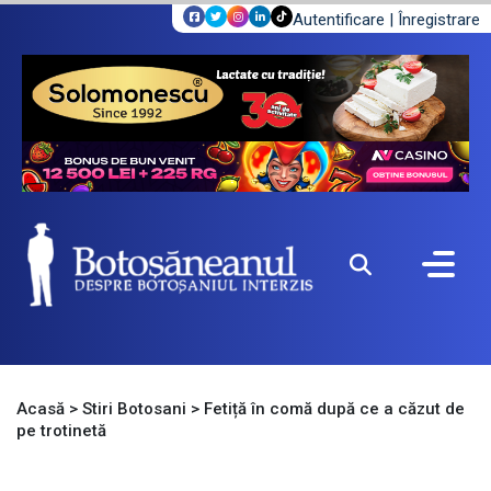
Autentificare
|
Înregistrare
Acasă
>
Stiri Botosani
>
Fetiță în comă după ce a căzut de
pe trotinetă