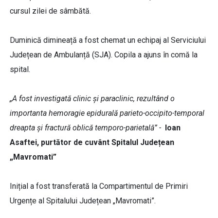
cursul zilei de sâmbătă.
Duminică dimineață a fost chemat un echipaj al Serviciului
Județean de Ambulanță (SJA). Copila a ajuns în comă la
spital.
„A fost investigată clinic și paraclinic, rezultând o
importanta hemoragie epidurală parieto-occipito-temporal
dreapta și fractură oblică temporo-parietală” -
Ioan
Asaftei, purtător de cuvânt Spitalul Județean
„Mavromati”
Inițial a fost transferată la Compartimentul de Primiri
Urgențe al Spitalului Județean „Mavromati”.