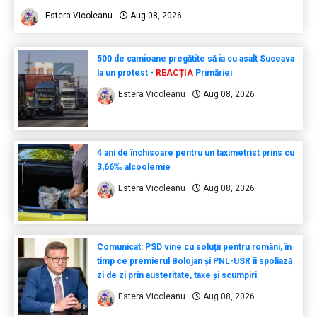
Estera Vicoleanu
Aug 08, 2026
500 de camioane pregătite să ia cu asalt Suceava
la un protest -
REACȚIA
Primăriei
Estera Vicoleanu
Aug 08, 2026
4 ani de închisoare pentru un taximetrist prins cu
3,66‰ alcoolemie
Estera Vicoleanu
Aug 08, 2026
Comunicat: PSD vine cu soluții pentru români, în
timp ce premierul Bolojan și PNL-USR îi spoliază
zi de zi prin austeritate, taxe și scumpiri
Estera Vicoleanu
Aug 08, 2026