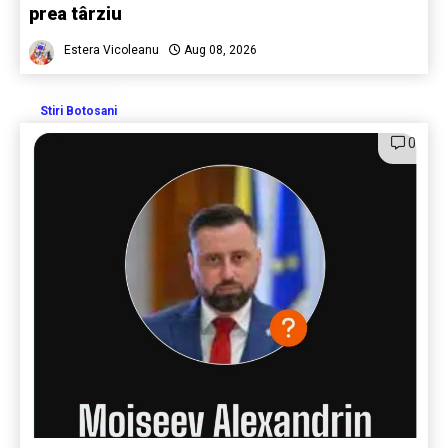
prea târziu
Estera Vicoleanu
Aug 08, 2026
Stiri Botosani
0