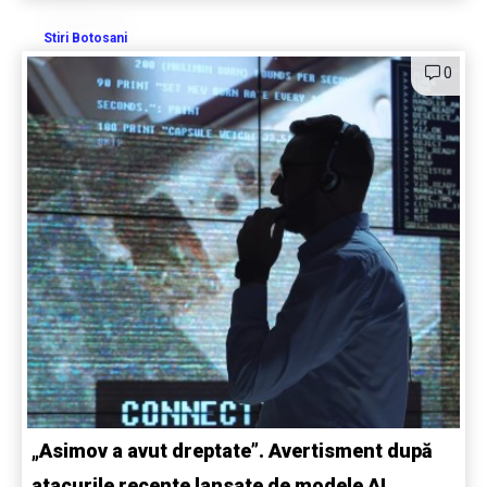
Stiri Botosani
0
„Asimov a avut dreptate”. Avertisment după
atacurile recente lansate de modele AI