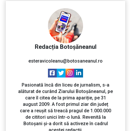
Redacția Botoșăneanul
esteravicoleanu@botosaneanul.ro
Pasionată încă din liceu de jurnalism, s-a
alăturat de curând Ziarului Botoșăneanul, pe
care îl citea de la prima apariție, pe 31
august 2009. A fost primul ziar din județ
care a reușit să treacă pragul de 1.000.000
de cititori unici într-o lună. Revenită la
Botoșani și-a dorit să activeze în cadrul
acestei redacții.