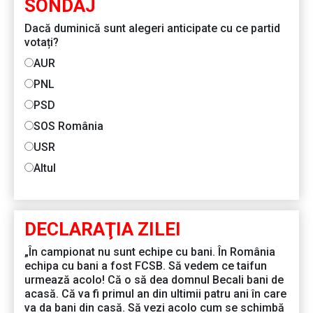
SONDAJ
Dacă duminică sunt alegeri anticipate cu ce partid
votați?
AUR
PNL
PSD
SOS România
USR
Altul
DECLARAŢIA ZILEI
„În campionat nu sunt echipe cu bani. În România
echipa cu bani a fost FCSB. Să vedem ce taifun
urmează acolo! Că o să dea domnul Becali bani de
acasă. Că va fi primul an din ultimii patru ani în care
va da bani din casă. Să vezi acolo cum se schimbă