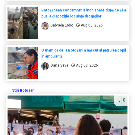
Botoșănean condamnat la închisoare după ce și-a
pus la dispoziție locuința drogaților
Gabriela Erdic
Aug 08, 2026
O mămică de la Botoșani a născut al patrulea copil
în ambulanță
Oana Sava
Aug 08, 2026
Stiri Botosani
0