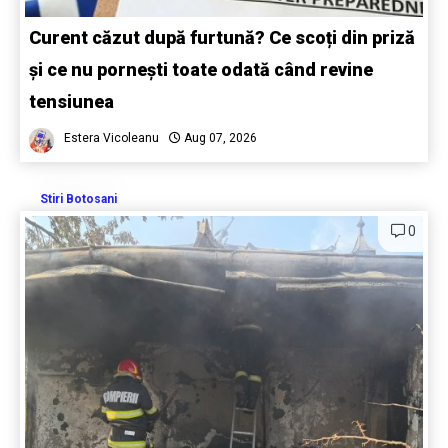
Curent căzut după furtună? Ce scoți din priză
și ce nu pornești toate odată când revine
tensiunea
Estera Vicoleanu
Aug 07, 2026
Stiri Botosani
0