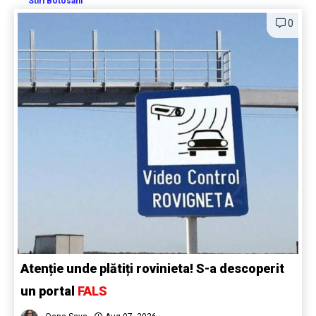
Stiri Botosani
0
Atenție unde plătiți rovinieta! S-a descoperit
un portal
FALS