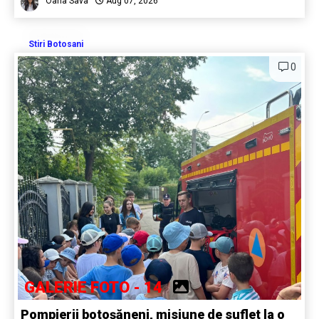
Oana Sava
Aug 07, 2026
Stiri Botosani
0
GALERIE FOTO - 14
Pompierii botoșăneni, misiune de suflet la o