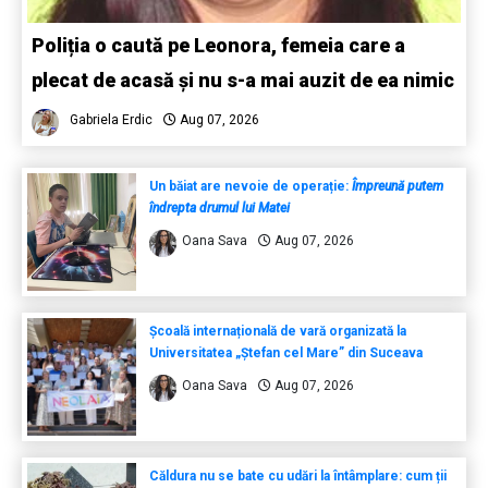
Poliția o caută pe Leonora, femeia care a
plecat de acasă și nu s-a mai auzit de ea nimic
Gabriela Erdic
Aug 07, 2026
Un băiat are nevoie de operație:
Împreună putem
îndrepta drumul lui Matei
Oana Sava
Aug 07, 2026
Școală internațională de vară organizată la
Universitatea „Ștefan cel Mare” din Suceava
Oana Sava
Aug 07, 2026
Căldura nu se bate cu udări la întâmplare: cum ții