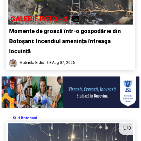
GALERIE FOTO - 2
Momente de groază într-o gospodărie din
Botoșani: Incendiul amenința întreaga
locuință
Gabriela Erdic
Aug 07, 2026
Stiri Botosani
0