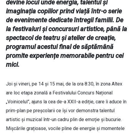
devine locul unde energia, talentul și
imaginația copiilor prind viață într-o serie
de evenimente dedicate întregii familii. De
la festivaluri și concursuri artistice, până la
spectacol de teatru și atelier de creație,
programul acestui final de săptămână
promite experiențe memorabile pentru cei
mici.
Joi și vineri, pe 14 și 15 mai, de la ora 8:30, în zona Altex
are loc etapa zonală a Festivalului Concurs Național
„Voinicelul”, ajuns la cea de-a XXII-a ediție, care îi aduce în
prim-plan pe preșcolarii ce își vor demonstra talentul
artistic și muzical într-un cadru plin de emoție și bucurie.
Mișcările grațioase, vocile pline de energie și momentele